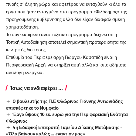
πνοής σ’ όλη τη χώρα και αφετέρου να ενταχθούν κι όλα τα
έργα που ήταν ενταγμένα στο πρόγραμμα «Φιλόδημος» της
προηγούμενης κυβέρνησης αλλά δεν είχαν διασφαλισμένη
χρηματοδότηση.
Το συγκεκριμένο αναπτυξιακό πρόγραμμα δείχνει ότι η
Τοπική Αυτοδιοίκηση αποτελεί σημαντική προτεραιότητα της
κεντρικής διοίκησης.
Επιθυμία του Περιφερειάρχη Γιώργου Κασαπίδη είναι η
Περιφερειακή Αρχή, να στηρίξει αυτή αλλά και οποιαδήποτε
ανάλογη ενέργεια.
Ίσως να ενδιαφέρει ...
O βουλευτής της Π.Ε Φλώρινας Γιάννης Αντωνιάδης
επισκέφτηκε το Νυμφαίο
Έργα ύψους 10 εκ. ευρώ για την Περιφερειακή Ενότητα
Φλώρινας
4η Εδαφική Επιτροπή Ταμείου Δίκαιης Μετάβασης –
«Όλα βαίνουν καλώς ….εναντίον μας»