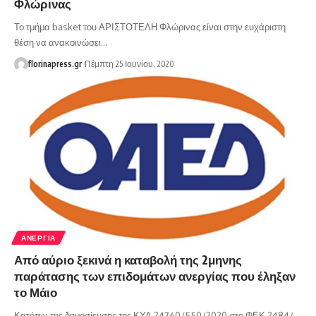
Φλώρινας
Το τμήμα basket του ΑΡΙΣΤΟΤΕΛΗ Φλώρινας είναι στην ευχάριστη
θέση να ανακοινώσει…
florinapress.gr
Πέμπτη 25 Ιουνίου, 2020
ΑΝΕΡΓΊΑ
Από αύριο ξεκινά η καταβολή της 2μηνης
παράτασης των επιδομάτων ανεργίας που έληξαν
το Μάιο
Κατόπιν της δημοσίευσης της ΚΥΑ 24760/550/2020 στο ΦΕΚ 2484/