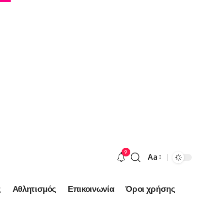
9
Aa
Font
Resizer
ς
Αθλητισμός
Επικοινωνία
Όροι χρήσης