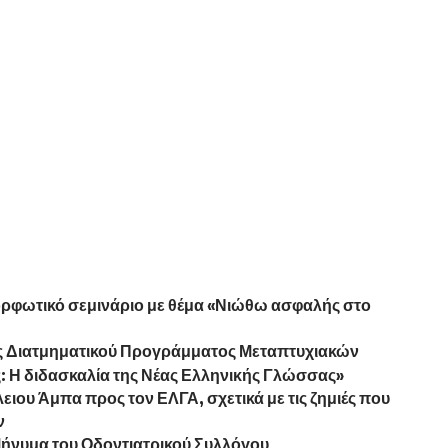
ρφωτικό σεμινάριο με θέμα «Νιώθω ασφαλής στο
 Διατμηματικού Προγράμματος Μεταπτυχιακών
: Η διδασκαλία της Νέας Ελληνικής Γλώσσας»
ιου Άμπα προς τον ΕΛΓΑ, σχετικά με τις ζημιές που
ν
Μήνυμα του Οδοντιατρικού Συλλόγου