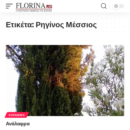
Ετικέτα:
Ρηγίνος Μέσσιος
ΚΟΙΝΩΝΊΑ
Ανάλαφρα