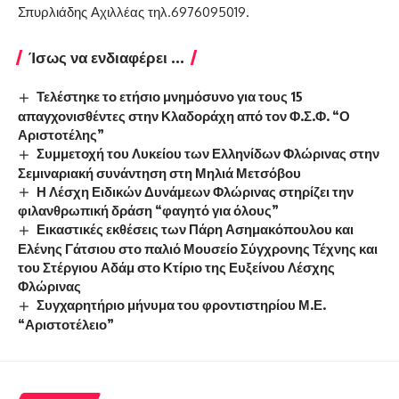
Σπυρλιάδης Αχιλλέας τηλ.6976095019.
Ίσως να ενδιαφέρει ...
Τελέστηκε το ετήσιο μνημόσυνο για τους 15
απαγχονισθέντες στην Κλαδοράχη από τον Φ.Σ.Φ. “Ο
Αριστοτέλης”
Συμμετοχή του Λυκείου των Ελληνίδων Φλώρινας στην
Σεμιναριακή συνάντηση στη Μηλιά Μετσόβου
Η Λέσχη Ειδικών Δυνάμεων Φλώρινας στηρίζει την
φιλανθρωπική δράση “φαγητό για όλους”
Εικαστικές εκθέσεις των Πάρη Ασημακόπουλου και
Ελένης Γάτσιου στο παλιό Μουσείο Σύγχρονης Τέχνης και
του Στέργιου Αδάμ στο Κτίριο της Ευξείνου Λέσχης
Φλώρινας
Συγχαρητήριο μήνυμα του φροντιστηρίου Μ.Ε.
“Αριστοτέλειο”