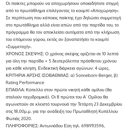
Οι παίκτες μπορούν να αποχωρήσουν οποιαδήποτε στιγμή
από το πρωτάθλημα επιλέγοντας το κουμπί «Αποχώρηση».
Σε περίπτωση που κάποιος παίκτης έχει δηλώσει συμμετοχή
στο πρωτάθλημα αλλά είναι απών από την παρτίδα του, το
πρόγραμμα θα τον αποκλείσει αυτόματα από την κλήρωση
του επόμενου γύρου, εκτός αν ξαναπατήσει το κουμπί
«Συμμετοχή».
ΧΡΟΝΟΣ ΣΚΕΨΗΣ: Ο χρόνος σκέψης ορίζεται σε 10 λεπτά
για όλη την παρτίδα + 5 δευτερόλεπτα πρόσθετου χρόνου
για κάθε κίνηση. Ενδεικτική διάρκεια αγώνων: 4 ώρες.
ΚΡΙΤΗΡΙΑ ΑΡΣΗΣ ΙΣΟΒΑΘΜΙΑΣ: α) Sonneborn-Berger, β)
Rating Performance
ΕΠΑΘΛΑ: Κύπελλο στον πρώτο νικητή κάθε ομίλου (θα
σταλούν ταχυδρομικά). Οι 8 πρώτοι του Α’ Ομίλου θα
αγωνιστούν σε κλειστό τουρνουά την Τετάρτη 23 Δεκεμβρίου
στις 18.00μ.μ. για την ανάδειξη του Πρωταθλητή Κυπέλλου
Φωτιάς 2020.
ΠΛΗΡΟΦΟΡΙΕΣ: Αντωνιάδου Εύη τηλ. 6989113596,