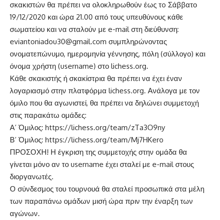
σκακιστών θα πρέπει να ολοκληρωθούν έως τo Σάββατο
19/12/2020 και ώρα 21.00 από τους υπευθύνους κάθε
σωματείου και να σταλούν με e-mail στη διεύθυνση:
eviantoniadou30@gmail.com
συμπληρώνοντας
ονοματεπώνυμο, ημερομηνία γέννησης, πόλη (σύλλογο) και
όνομα χρήστη (username) στο
lichess.org
.
Κάθε σκακιστής ή σκακίστρια θα πρέπει να έχει έναν
λογαριασμό στην πλατφόρμα
lichess.org
. Ανάλογα με τον
όμιλο που θα αγωνιστεί, θα πρέπει να δηλώνει συμμετοχή
στις παρακάτω ομάδες:
Α’ Όμιλος:
https://lichess.org/team/zTa3O9ny
Β’ Όμιλος:
https://lichess.org/team/Mj7HKero
ΠΡΟΣΟΧΗ! Η έγκριση της συμμετοχής στην ομάδα θα
γίνεται μόνο αν το username έχει σταλεί με e-mail στους
διοργανωτές.
Ο σύνδεσμος του τουρνουά θα σταλεί προσωπικά στα μέλη
των παραπάνω ομάδων μισή ώρα πριν την έναρξη των
αγώνων.