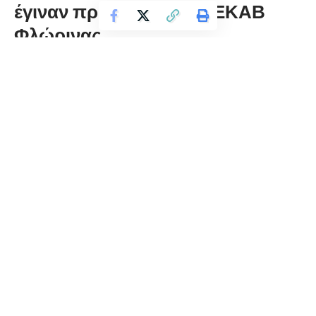
έγιναν προς τον Τομέα ΕΚΑΒ
Φλώρινας
florinapress.gr
Τετάρτη 16 Δεκεμβρίου, 2020 10:49