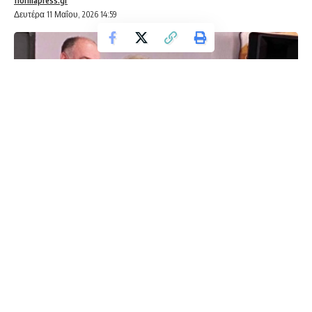
florinapress.gr
Δευτέρα 11 Μαΐου, 2026 14:59
Σε μια ιδιαίτερα ζεστή και συγκινητική εκδήλωση για τη Γιορτή
της Μητέρας, που διοργάνωσε ο δραστήριος Σύλλογος
Γυναικών Ιτιάς το απόγευμα της Κυριακής 10