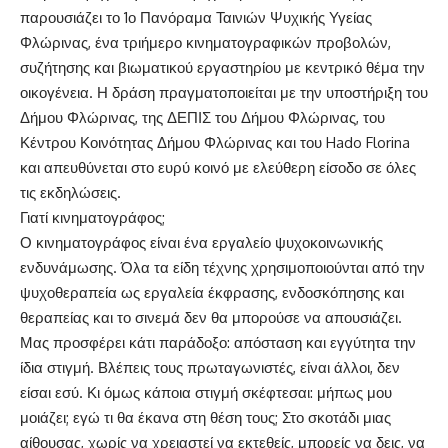
παρουσιάζει το 1ο Πανόραμα Ταινιών Ψυχικής Υγείας
Φλώρινας, ένα τριήμερο κινηματογραφικών προβολών,
συζήτησης και βιωματικού εργαστηρίου με κεντρικό θέμα την
οικογένεια. Η δράση πραγματοποιείται με την υποστήριξη του
Δήμου Φλώρινας, της ΔΕΠΙΣ του Δήμου Φλώρινας, του
Κέντρου Κοινότητας Δήμου Φλώρινας και του Hado Florina
και απευθύνεται στο ευρύ κοινό με ελεύθερη είσοδο σε όλες
τις εκδηλώσεις.
Γιατί κινηματογράφος;
Ο κινηματογράφος είναι ένα εργαλείο ψυχοκοινωνικής
ενδυνάμωσης. Όλα τα είδη τέχνης χρησιμοποιούνται από την
ψυχοθεραπεία ως εργαλεία έκφρασης, ενδοσκόπησης και
θεραπείας και το σινεμά δεν θα μπορούσε να απουσιάζει.
Μας προσφέρει κάτι παράδοξο: απόσταση και εγγύτητα την
ίδια στιγμή. Βλέπεις τους πρωταγωνιστές, είναι άλλοι, δεν
είσαι εσύ. Κι όμως κάποια στιγμή σκέφτεσαι: μήπως μου
μοιάζει; εγώ τι θα έκανα στη θέση τους; Στο σκοτάδι μιας
αίθουσας, χωρίς να χρειαστεί να εκτεθείς, μπορείς να δεις, να