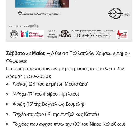
Σάββατο 23 Μαΐου
– Αίθουσα Πολλαπλών Χρήσεων Δήμου
Φλώρινας
Πανόραμα πέντε ταινιών μικρού μήκους από το Φεστιβάλ
Δράμας (17:30-20:30):
Γκέκας
(26′ του Δημήτρη Μουτσιάκα)
Wings
(17′ του Φοίβου Ήμελλου)
Φοίβη
(15′ της Βαγγελιώς Σουμέλη)
Τσίχλα-τσιγάρο
(19′ της Αντζέλικας Κατσά)
Το χάος που άφησε πίσω της
(33′ του Νίκου Κολιούκου)