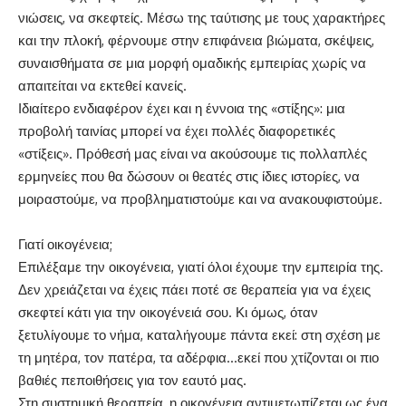
νιώσεις, να σκεφτείς. Μέσω της ταύτισης με τους χαρακτήρες
και την πλοκή, φέρνουμε στην επιφάνεια βιώματα, σκέψεις,
συναισθήματα σε μια μορφή ομαδικής εμπειρίας χωρίς να
απαιτείται να εκτεθεί κανείς.
Ιδιαίτερο ενδιαφέρον έχει και η έννοια της «στίξης»: μια
προβολή ταινίας μπορεί να έχει πολλές διαφορετικές
«στίξεις». Πρόθεσή μας είναι να ακούσουμε τις πολλαπλές
ερμηνείες που θα δώσουν οι θεατές στις ίδιες ιστορίες, να
μοιραστούμε, να προβληματιστούμε και να ανακουφιστούμε.
Γιατί οικογένεια;
Επιλέξαμε την οικογένεια, γιατί όλοι έχουμε την εμπειρία της.
Δεν χρειάζεται να έχεις πάει ποτέ σε θεραπεία για να έχεις
σκεφτεί κάτι για την οικογένειά σου. Κι όμως, όταν
ξετυλίγουμε το νήμα, καταλήγουμε πάντα εκεί: στη σχέση με
τη μητέρα, τον πατέρα, τα αδέρφια…εκεί που χτίζονται οι πιο
βαθιές πεποιθήσεις για τον εαυτό μας.
Στη συστημική θεραπεία, η οικογένεια αντιμετωπίζεται ως ένα