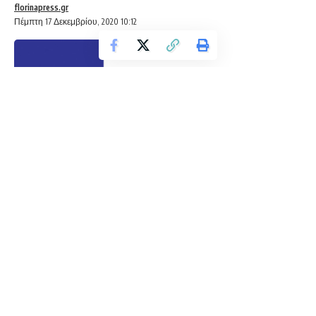
florinapress.gr
Πέμπτη 17 Δεκεμβρίου, 2020 10:12
Την Κυριακή 13/12/2020 ηδιαδικτυακή συγκέντρωση της
Φλώρινας ήταν αφιερωμένη στην παγκόσμια ημέρα παιδιού.
Η Αγέλη έφτιαξε αυτό το κείμενο
«ΤΑ ΠΑΙΔΙΑ ΘΕΛΟΥΝ»
για
να το δημοσιεύσουν στις εφημερίδες και στα blogs της