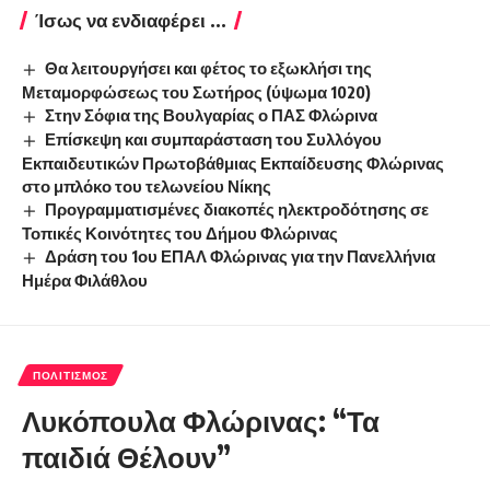
Ίσως να ενδιαφέρει ...
Θα λειτουργήσει και φέτος το εξωκλήσι της
Μεταμορφώσεως του Σωτήρος (ύψωμα 1020)
Στην Σόφια της Βουλγαρίας ο ΠΑΣ Φλώρινα
Επίσκεψη και συμπαράσταση του Συλλόγου
Εκπαιδευτικών Πρωτοβάθμιας Εκπαίδευσης Φλώρινας
στο μπλόκο του τελωνείου Νίκης
Προγραμματισμένες διακοπές ηλεκτροδότησης σε
Τοπικές Κοινότητες του Δήμου Φλώρινας
Δράση του 1ου ΕΠΑΛ Φλώρινας για την Πανελλήνια
Ημέρα Φιλάθλου
ΠΟΛΙΤΙΣΜΌΣ
Λυκόπουλα Φλώρινας: “Τα
παιδιά Θέλουν”