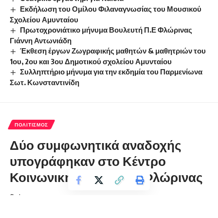
Εκδήλωση του Ομίλου Φιλαναγνωσίας του Μουσικού
Σχολείου Αμυνταίου
Πρωτοχρονιάτικο μήνυμα Βουλευτή Π.Ε Φλώρινας
Γιάννη Αντωνιάδη
Έκθεση έργων Ζωγραφικής μαθητών & μαθητριών του
1ου, 2ου και 3ου Δημοτικού σχολείου Αμυνταίου
Συλληπτήριο μήνυμα για την εκδημία του Παρμενίωνα
Σωτ. Κωνσταντινίδη
ΠΟΛΙΤΙΣΜΌΣ
Δύο συμφωνητικά αναδοχής
υπογράφηκαν στο Κέντρο
Κοινωνικής Πρόνοιας Φλώρινας
florinapress.gr
Δευτέρα 5 Ιουλίου, 2021 14:37