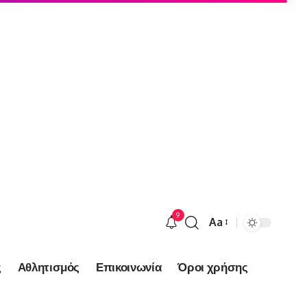
9
Aa
Font
Resizer
ς
Αθλητισμός
Επικοινωνία
Όροι χρήσης