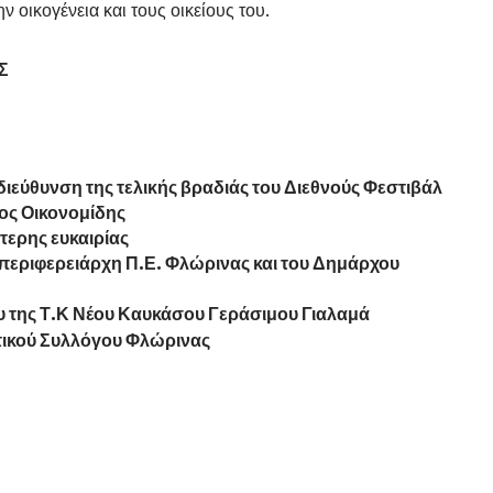
 οικογένεια και τους οικείους του.
Σ
διεύθυνση της τελικής βραδιάς του Διεθνούς Φεστιβάλ
ος Οικονομίδης
τερης ευκαιρίας
τιπεριφερειάρχη Π.Ε. Φλώρινας και του Δημάρχου
υ της Τ.Κ Νέου Καυκάσου Γεράσιμου Γιαλαμά
τικού Συλλόγου Φλώρινας