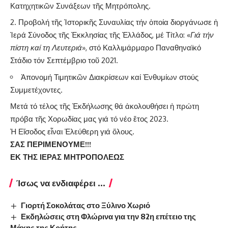
Κατηχητικῶν Συνάξεων τῆς Μητρόπολης.
Προβολή τῆς Ἱστορικῆς Συναυλίας τήν ὁποία διοργάνωσε ἡ
Ἱερά Σύνοδος τῆς Ἐκκλησίας τῆς Ἐλλάδος, μέ Τίτλο: «
Γιά τήν
πίστη καί τη Λευτεριά
», στό Καλλιμάρμαρο Παναθηναϊκό
Στάδιο τόν Σεπτέμβριο τοῦ 2021.
Ἀπονομή Τιμητικῶν Διακρίσεων καί Ἐνθυμίων στούς
Συμμετέχοντες.
Μετά τό τέλος τῆς Ἐκδήλωσης θά ἀκολουθήσει ἡ πρώτη
πρόβα τῆς Χορωδίας μας γιά τό νέο ἔτος 2023.
Ἡ Εἴσοδος εἶναι Ἐλεύθερη γιά ὅλους.
ΣΑΣ ΠΕΡΙΜΕΝΟΥΜΕ!!!
ΕΚ ΤΗΣ ΙΕΡΑΣ ΜΗΤΡΟΠΟΛΕΩΣ
Ίσως να ενδιαφέρει ...
Γιορτή Σοκολάτας στο Ξύλινο Χωριό
Εκδηλώσεις στη Φλώρινα για την 82η επέτειο της
Μάχης της Κρήτης