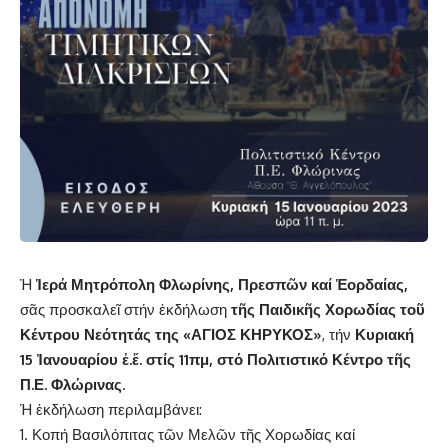
Ἡ
Ἱερά Μητρόπολη Φλωρίνης, Πρεσπῶν καί Ἑορδαίας,
σᾶς προσκαλεῖ στήν ἐκδήλωση
τῆς Παιδικῆς Χορωδίας τοῦ
Κέντρου Νεότητάς της «ΑΓΙΟΣ ΚΗΡΥΚΟΣ»
, τήν
Κυριακή
15 Ἰανουαρίου ἐ.ἔ. στίς 11πμ, στό Πολιτιστικό Κέντρο τῆς
Π.Ε. Φλώρινας
.
Ἡ ἐκδήλωση περιλαμβάνει:
Κοπή Βασιλόπιτας τῶν Μελῶν τῆς Χορωδίας καί