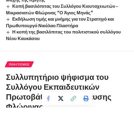
Κοπή βασιλόπιτας του Συλλόγου Κιουταχειωτών –
Μικρασιατών Φλώρινας “Ο Άγιος Μηνάς”
Εκδήλωση τιμής και μνήμης για τον Στρατηγό και
Πρωθυπουργό Νικόλαο Πλαστήρα
Η κοπή της βασιλόπιτας του πολιτιστικού συλλόγου
Νέου Καυκάσου
ΠΟΛΙΤΙΣΜΌΣ
Συλλυπητήριο ψήφισμα του
Συλλόγου Εκπαιδευτικών
Πρωτοβάθμιας Εκπαίδευσης
Φλώρινας
florinapress.gr
Πέμπτη 12 Ιανουαρίου, 2023 11:28