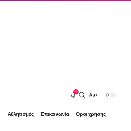
9
Aa
Font
Resizer
ς
Αθλητισμός
Επικοινωνία
Όροι χρήσης