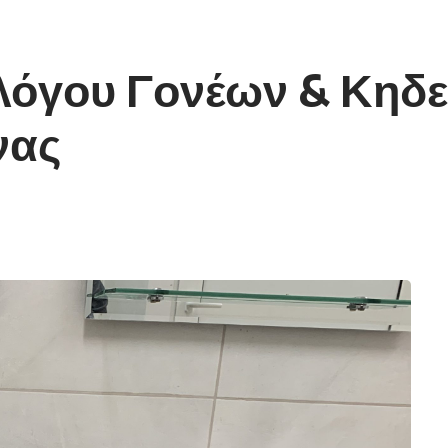
λόγου Γονέων & Κηδ
νας