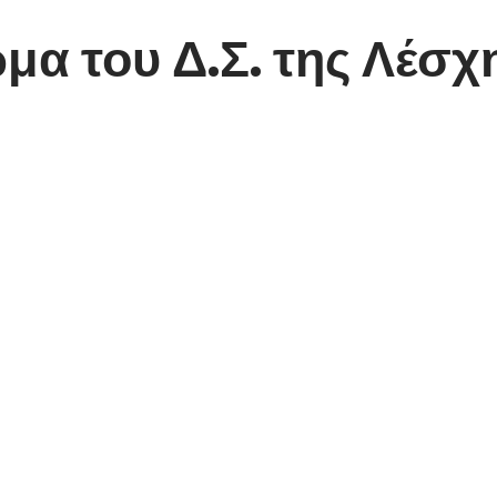
α του Δ.Σ. της Λέσχ