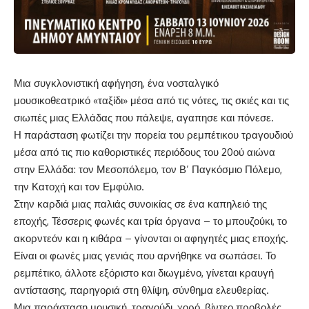
Μια συγκλονιστική αφήγηση, ένα νοσταλγικό
μουσικοθεατρικό «ταξίδι» μέσα από τις νότες, τις σκιές και τις
σιωπές μιας Ελλάδας που πάλεψε, αγαπησε και πόνεσε.
Η παράσταση φωτίζει την πορεία του ρεμπέτικου τραγουδιού
μέσα από τις πιο καθοριστικές περιόδους του 20ού αιώνα
στην Ελλάδα: τον Μεσοπόλεμο, τον Β’ Παγκόσμιο Πόλεμο,
την Κατοχή και τον Εμφύλιο.
Στην καρδιά μιας παλιάς συνοικίας σε ένα καπηλειό της
εποχής, Τέσσερις φωνές και τρία όργανα – το μπουζούκι, το
ακορντεόν και η κιθάρα – γίνονται οι αφηγητές μιας εποχής.
Είναι οι φωνές μιας γενιάς που αρνήθηκε να σωπάσει. Το
ρεμπέτικο, άλλοτε εξόριστο και διωγμένο, γίνεται κραυγή
αντίστασης, παρηγοριά στη θλίψη, σύνθημα ελευθερίας.
Μια παράσταση μουσική, τραγούδι, χορό, βίντεο προβολές,