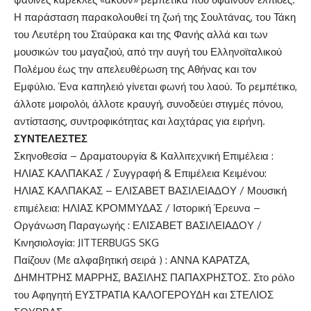
Η παράσταση παρακολουθεί τη ζωή της Σουλτάνας, του Τάκη
του Λευτέρη του Σταύρακα και της Φανής αλλά και των
μουσικών του μαγαζιού, από την αυγή του Ελληνοϊταλικού
Πολέμου έως την απελευθέρωση της Αθήνας και τον
Εμφύλιο. Ένα καπηλειό γίνεται φωνή του λαού. Το ρεμπέτικο,
άλλοτε μοιρολόι, άλλοτε κραυγή, συνοδεύει στιγμές πόνου,
αντίστασης, συντροφικότητας και λαχτάρας για ειρήνη.
ΣΥΝΤΕΛΕΣΤΕΣ
Σκηνοθεσία – Δραματουργία & Καλλιτεχνική Επιμέλεια :
ΗΛΙΑΣ ΚΑΛΠΑΚΑΣ / Συγγραφή & Επιμέλεια Κειμένου:
ΗΛΙΑΣ ΚΑΛΠΑΚΑΣ – ΕΛΙΣΑΒΕΤ ΒΑΣΙΛΕΙΑΔΟΥ / Μουσική
επιμέλεια: ΗΛΙΑΣ ΚΡΟΜΜΥΔΑΣ / Ιστορική Έρευνα –
Οργάνωση Παραγωγής : ΕΛΙΣΑΒΕΤ ΒΑΣΙΛΕΙΑΔΟΥ /
Κινησιολογία: JITTERBUGS SKG
Παίζουν (Με αλφαβητική σειρά ) : ΑΝΝΑ ΚΑΡΑΤΖΑ,
ΔΗΜΗΤΡΗΣ ΜΑΡΡΗΣ, ΒΑΣΙΛΗΣ ΠΑΠΑΧΡΗΣΤΟΣ. Στο ρόλο
του Αφηγητή ΕΥΣΤΡΑΤΙΑ ΚΑΛΟΓΕΡΟΥΔΗ και ΣΤΕΛΙΟΣ