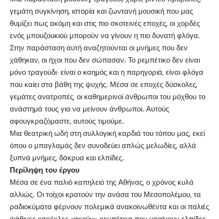
γεμάτη συγκίνηση, ιστορία και ζωντανή μουσική που μας
θυμίζει πως ακόμη και στις πιο σκοτεινές εποχές, οι χορδές
ενός μπουζουκιού μπορούν να γίνουν η πιο δυνατή φλόγα.
Στην παράσταση αυτή αναζητούνται οι μνήμες που δεν
χάθηκαν, οι ήχοι που δεν σώπασαν. Το ρεμπέτικο δεν είναι
μόνο τραγούδι∙ είναι ο καημός και η παρηγοριά, είναι φλόγα
που καίει στα βάθη της ψυχής. Μέσα σε εποχές δύσκολες,
γεμάτες ανατροπές, οι καθημερινοί άνθρωποι του μόχθου το
ανάστημά τους για να μείνουν άνθρωποι. Αυτούς
αφουγκραζόμαστε, αυτούς τιμούμε.
Μια θεατρική ωδή στη συλλογική καρδιά του τόπου μας, εκεί
όπου ο μπαγλαμάς δεν συνοδεύει απλώς μελωδίες, αλλά
ξυπνά μνήμες, δάκρυα και ελπίδες.
Περίληψη του έργου
Μέσα σε ένα παλιό καπηλειό της Αθήνας, ο χρόνος κυλά
αλλιώς. Οι τοίχοι κρατούν την ανάσα του Μεσοπολέμου, τα
ραδιοκύματα φέρνουν πολεμικά ανακοινωθέντα και οι παλιές
ψάθινες καρέκλες «ακούν» ρεμπέτικα που υφαίνουν ελπίδες.