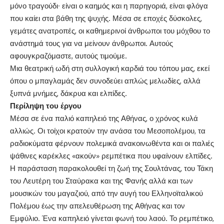
μόνο τραγούδι∙ είναι ο καημός και η παρηγοριά, είναι φλόγα
που καίει στα βάθη της ψυχής. Μέσα σε εποχές δύσκολες,
γεμάτες ανατροπές, οι καθημερινοί άνθρωποι του μόχθου το
ανάστημά τους για να μείνουν άνθρωποι. Αυτούς
αφουγκραζόμαστε, αυτούς τιμούμε.
Μια θεατρική ωδή στη συλλογική καρδιά του τόπου μας, εκεί
όπου ο μπαγλαμάς δεν συνοδεύει απλώς μελωδίες, αλλά
ξυπνά μνήμες, δάκρυα και ελπίδες.
Περίληψη του έργου
Μέσα σε ένα παλιό καπηλειό της Αθήνας, ο χρόνος κυλά
αλλιώς. Οι τοίχοι κρατούν την ανάσα του Μεσοπολέμου, τα
ραδιοκύματα φέρνουν πολεμικά ανακοινωθέντα και οι παλιές
ψάθινες καρέκλες «ακούν» ρεμπέτικα που υφαίνουν ελπίδες.
Η παράσταση παρακολουθεί τη ζωή της Σουλτάνας, του Τάκη
του Λευτέρη του Σταύρακα και της Φανής αλλά και των
μουσικών του μαγαζιού, από την αυγή του Ελληνοϊταλικού
Πολέμου έως την απελευθέρωση της Αθήνας και τον
Εμφύλιο. Ένα καπηλειό γίνεται φωνή του λαού. Το ρεμπέτικο,