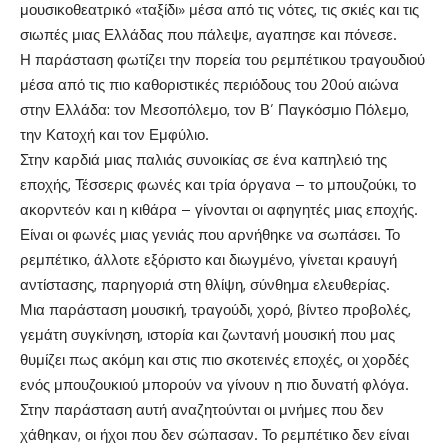
μουσικοθεατρικό «ταξίδι» μέσα από τις νότες, τις σκιές και τις
σιωπές μιας Ελλάδας που πάλεψε, αγαπησε και πόνεσε.
Η παράσταση φωτίζει την πορεία του ρεμπέτικου τραγουδιού
μέσα από τις πιο καθοριστικές περιόδους του 20ού αιώνα
στην Ελλάδα: τον Μεσοπόλεμο, τον Β’ Παγκόσμιο Πόλεμο,
την Κατοχή και τον Εμφύλιο.
Στην καρδιά μιας παλιάς συνοικίας σε ένα καπηλειό της
εποχής, Τέσσερις φωνές και τρία όργανα – το μπουζούκι, το
ακορντεόν και η κιθάρα – γίνονται οι αφηγητές μιας εποχής.
Είναι οι φωνές μιας γενιάς που αρνήθηκε να σωπάσει. Το
ρεμπέτικο, άλλοτε εξόριστο και διωγμένο, γίνεται κραυγή
αντίστασης, παρηγοριά στη θλίψη, σύνθημα ελευθερίας.
Μια παράσταση μουσική, τραγούδι, χορό, βίντεο προβολές,
γεμάτη συγκίνηση, ιστορία και ζωντανή μουσική που μας
θυμίζει πως ακόμη και στις πιο σκοτεινές εποχές, οι χορδές
ενός μπουζουκιού μπορούν να γίνουν η πιο δυνατή φλόγα.
Στην παράσταση αυτή αναζητούνται οι μνήμες που δεν
χάθηκαν, οι ήχοι που δεν σώπασαν. Το ρεμπέτικο δεν είναι