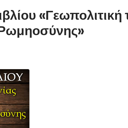
βλίου «Γεωπολιτική 
ς Ρωμηοσύνης»