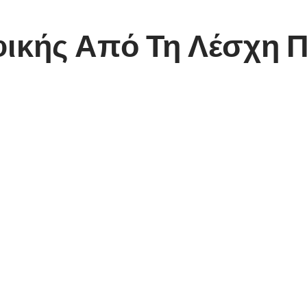
κής Από Τη Λέσχη Π