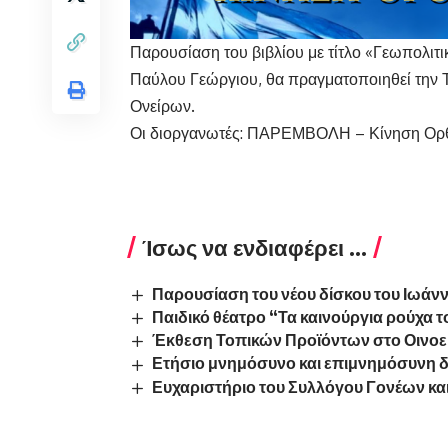
Παρουσίαση του βιβλίου με τίτλο «Γεωπολιτ
Παύλου Γεώργιου, θα πραγματοποιηθεί την Τ
Ονείρων.
Οι διοργανωτές: ΠΑΡΕΜΒΟΛΗ – Κίνηση Ορ
Ίσως να ενδιαφέρει ...
Παρουσίαση του νέου δίσκου του Ιωά
Παιδικό θέατρο “Τα καινούργια ρούχα 
Έκθεση Τοπικών Προϊόντων στο Οινοε
Ετήσιο μνημόσυνο και επιμνημόσυνη δ
Ευχαριστήριο του Συλλόγου Γονέων κα