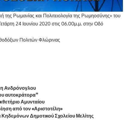
ική της Ρωμανίας και Πολιτειολογία της Ρωμηοσύνης» του
ετάρτη 24 Ιουνίου 2020 στις 06.00μ.μ. στην Οδό
θοδόξων Πολιτών Φλώρινας
ννη Ανδρόνογλου
του αυτοκράτορα”
κθετήριο Αμυνταίου
έηση από τον «Αριστοτέλη»
ι Κηδεμόνων Δημοτικού Σχολείου Μελίτης