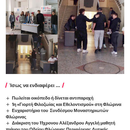
Ίσως να ενδιαφέρει ...
Πωλείται οικόπεδο ή δίνεται αντιπαροχή
1η «Γιορτή Φιλοζωίας και Εθελοντισμού» στη Φλώρινα
Ευχαριστήριο του Συνδέσμου Μοναστηριωτών
Φλώρινας
Διάκριση του 11χρονου Αλέξανδρου Αγγελή μαθητή
πιάνου του Ωδείου Φλώρινας Περιφέρειας Δυτικής