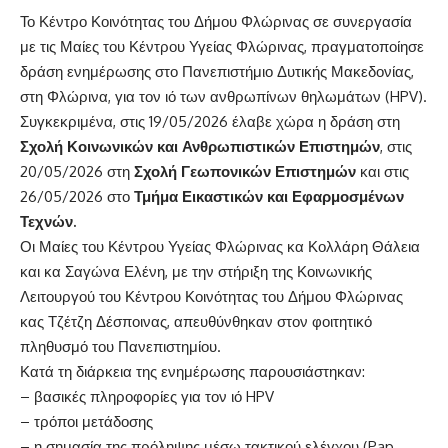
Το Κέντρο Κοινότητας του Δήμου Φλώρινας σε συνεργασία
με τις Μαίες του Κέντρου Υγείας Φλώρινας, πραγματοποίησε
δράση ενημέρωσης στο Πανεπιστήμιο Δυτικής Μακεδονίας,
στη Φλώρινα, για τον ιό των ανθρωπίνων θηλωμάτων (HPV).
Συγκεκριμένα, στις 19/05/2026 έλαβε χώρα η δράση στη
Σχολή Κοινωνικών και Ανθρωπιστικών Επιστημών
, στις
20/05/2026 στη
Σχολή Γεωπονικών Επιστημών
και στις
26/05/2026 στο
Τμήμα Εικαστικών και Εφαρμοσμένων
Τεχνών.
Οι Μαίες του Κέντρου Υγείας Φλώρινας κα Κολλάρη Θάλεια
και κα Σαγώνα Ελένη, με την στήριξη της Κοινωνικής
Λειτουργού του Κέντρου Κοινότητας του Δήμου Φλώρινας
κας Τζέτζη Δέσποινας, απευθύνθηκαν στον φοιτητικό
πληθυσμό του Πανεπιστημίου.
Κατά τη διάρκεια της ενημέρωσης παρουσιάστηκαν:
– βασικές πληροφορίες για τον ιό HPV
– τρόποι μετάδοσης
– η σημασία της πρόληψης μέσω τακτικού ελέγχου (Pap