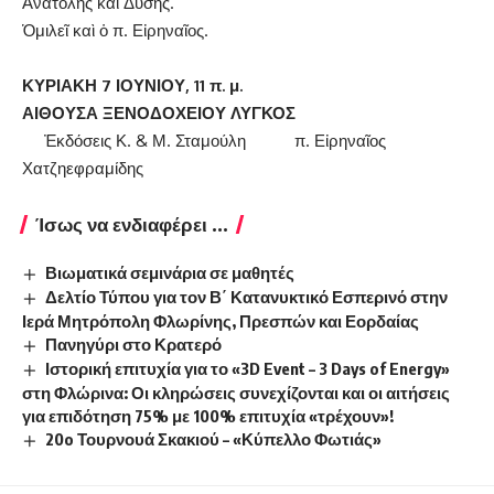
Ἀνατολῆς καὶ Δύ­σης.
Ὁμιλεῖ καὶ ὁ π. Εἰρηναῖος.
ΚΥΡΙΑΚΗ 7 ΙΟΥΝΙΟΥ, 11 π. μ.
ΑΙΘΟΥΣΑ ΞΕΝΟΔΟΧΕΙΟΥ ΛΥΓΚΟΣ
Ἐκδόσεις Κ. & Μ. Σταμούλη π. Εἰρηναῖος
Χατζηεφραμίδης
Ίσως να ενδιαφέρει ...
Βιωματικά σεμινάρια σε μαθητές
Δελτίο Τύπου για τον Β΄ Κατανυκτικό Εσπερινό στην
Ιερά Μητρόπολη Φλωρίνης, Πρεσπών και Εορδαίας
Πανηγύρι στο Κρατερό
Ιστορική επιτυχία για το «3D Event – 3 Days of Energy»
στη Φλώρινα: Οι κληρώσεις συνεχίζονται και οι αιτήσεις
για επιδότηση 75% με 100% επιτυχία «τρέχουν»!
20o Τουρνουά Σκακιού – «Κύπελλο Φωτιάς»