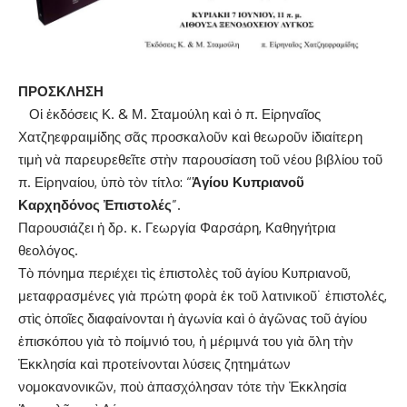
ΠΡΟΣΚΛΗΣΗ
Οἱ ἐκδόσεις Κ. & Μ. Σταμούλη καὶ ὁ π. Εἰρηναῖος
Χατζηεφραιμίδης σᾶς προσκαλοῦν καὶ θεωροῦν ἰδιαίτερη
τιμὴ νὰ παρευρεθεῖτε στὴν πα­ρουσίαση τοῦ νέου βιβλίου τοῦ
π. Εἰρηναίου, ὑπὸ τὸν τίτλο: “
Ἁγίου Κυ­πριανοῦ
Καρχηδόνος Ἐπιστολές
”.
Παρουσιάζει ἡ δρ. κ. Γεωργία Φαρσάρη, Καθηγήτρια
θεολόγος.
Τὸ πόνημα περιέχει τὶς ἐπιστολὲς τοῦ ἁγίου Κυπριανοῦ,
μεταφρασμέ­νες γιὰ πρώτη φορὰ ἐκ τοῦ λατινικοῦ˙ ἐπιστολές,
στὶς ὁποῖες διαφαίνο­νται ἡ ἀγωνία καὶ ὁ ἀγῶνας τοῦ ἁγίου
ἐπισκόπου γιὰ τὸ ποίμνιό του, ἡ μέριμνά του γιὰ ὅλη τὴν
Ἐκκλησία καὶ προτείνονται λύσεις ζητημάτων
νομοκανονικῶν, ποὺ ἀπασχόλησαν τότε τὴν Ἐκκλησία