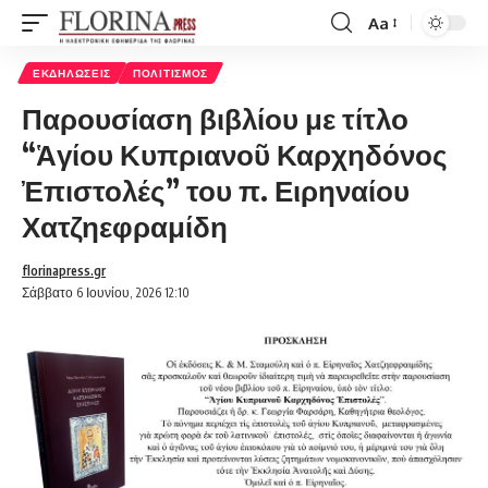
Aa
Font
Resizer
ΕΚΔΗΛΏΣΕΙΣ
ΠΟΛΙΤΙΣΜΌΣ
Παρουσίαση βιβλίου με τίτλο
“Ἁγίου Κυ­πριανοῦ Καρχηδόνος
Ἐπιστολές” του π. Ειρηναίου
Χατζηεφραμίδη
florinapress.gr
Σάββατο 6 Ιουνίου, 2026 12:10