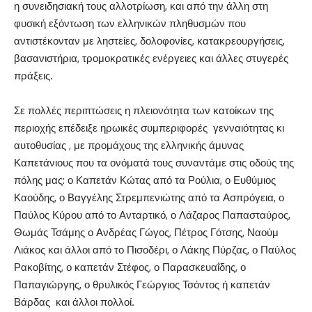
η συνειδησιακή τους αλλοτρίωση, και από την άλλη στη
φυσική εξόντωση των ελληνικών πληθυσμών που
αντιστέκονταν με ληστείες, δολοφονίες, κατακρεουργήσεις,
βασανιστήρια, τρομοκρατικές ενέργειες και άλλες στυγερές
πράξεις.
Σε πολλές περιπτώσεις η πλειονότητα των κατοίκων της
περιοχής επέδειξε ηρωικές συμπεριφορές γενναιότητας κι
αυτοθυσίας , με προμάχους της ελληνικής άμυνας
Καπετάνιους που τα ονόματά τους συναντάμε στις οδούς της
πόλης μας: ο Καπετάν Κώτας από τα Ρούλια, ο Ευθύμιος
Καούδης, ο Βαγγέλης Στρεμπενιώτης από τα Ασπρόγεια, ο
Παύλος Κύρου από το Ανταρτικό, ο Λάζαρος Παπασταύρος,
Θωμάς Τσάμης ο Ανδρέας Γώγος, Πέτρος Γότσης, Ναούμ
Λιάκος και άλλοι από το Πισοδέρι, ο Λάκης Πύρζας, ο Παύλος
Ρακοβίτης, ο καπετάν Στέφος, ο Παρασκευαΐδης, ο
Παπαγιώργης, ο θρυλικός Γεώργιος Τσόντος ή καπετάν
Βάρδας και άλλοι πολλοί.