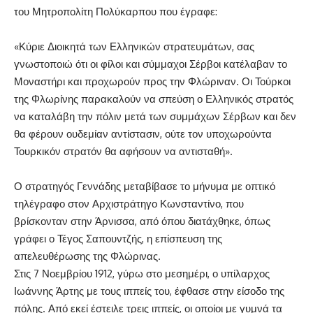
του Μητροπολίτη Πολύκαρπου που έγραφε:
«Κύριε Διοικητά των Ελληνικών στρατευμάτων, σας
γνωστοποιώ ότι οι φίλοι και σύμμαχοι Σέρβοι κατέλαβαν το
Μοναστήρι και προχωρούν προς την Φλώριναν. Οι Τούρκοι
της Φλωρίνης παρακαλούν να σπεύση ο Ελληνικός στρατός
να καταλάβη την πόλιν μετά των συμμάχων Σέρβων και δεν
θα φέρουν ουδεμίαν αντίστασιν, ούτε τον υποχωρούντα
Τουρκικόν στρατόν θα αφήσουν να αντισταθή».
Ο στρατηγός Γεννάδης μεταβίβασε το μήνυμα με οπτικό
τηλέγραφο στον Αρχιστράτηγο Κωνσταντίνο, που
βρίσκονταν στην Άρνισσα, από όπου διατάχθηκε, όπως
γράφει ο Τέγος Σαπουντζής, η επίσπευση της
απελευθέρωσης της Φλώρινας.
Στις 7 Νοεμβρίου 1912, γύρω στο μεσημέρι, ο υπίλαρχος
Ιωάννης Άρτης με τους ιππείς του, έφθασε στην είσοδο της
πόλης. Από εκεί έστειλε τρεις ιππείς, οι οποίοι με γυμνά τα