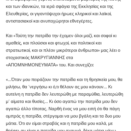
και των ιδανικών, τα ιερά σφάγια της Εκκλησίας και της
Ελευθερίας, οι γιγαντόψυχοι ήρωες κληρικοί και λαϊκοί,
αντιστασιακοί και ανυποχώρητοι εθνεγέρτες.
Και «Τούτη την πατρίδα την έχομεν όλοι μαζί, και σοφοί κι
αμαθείς, και πλούσιοι και φτωχοί, και πολιτικοί και
στρατιωτικοί, και οι πλέον μικρότεροι άνθρωποι» μας λέει ο
στοχαστικός ΜΑΚΡΥΓΙΑΝΝΗΣ στα
«ΑΠΟΜΝΗΜΟΝΕΥΜΑΤΑ» του. Και συνεχίζει:
«…Όταν μου πειράζουν την πατρίδα και τη θρησκεία μου, θα
μιλήσω, θα ’νεργήσω κι ό,τι θέλουν ας μου κάνουν… Κι
αυτείνη η πατρίδα δεν λευτερώθη με παραμύθια, λευτερώθη
μ’ αίματα και θυσίες… Κι όσο αγαπώ την πατρίδα μου δεν
αγαπώ άλλο τίποτας. Ναρθή ένας να μου ειπή ότι θα πάγη
ομπρός η πατρίδα, στέργομαι να μου βγάλη και τα δυο μου
μάτια. Ότι αν είμαι στραβός και η πατρίδα μου καλά, με
θρέφει· αν είναι η πατρίδα μου αχαμνά, δέκα μάτια νάχω,