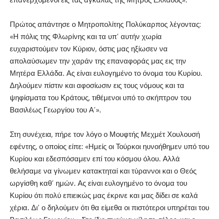
Πρώτος απάντησε ο Μητροπολίτης Πολύκαρπος λέγοντας:
«Η πόλις της Φλωρίνης και τα υπ’ αυτήν χωρία
ευχαριστούμεν τον Κύριον, όστις μας ηξίωσεν να
απολαύσωμεν την χαράν της επαναφοράς μας εις την
Μητέρα Ελλάδα. Ας είναι ευλογημένο το όνομα του Κυρίου.
Δηλούμεν πίστιν και αφοσίωσιν εις τους νόμους και τα
ψηφίσματα του Κράτους, τιθέμενοι υπό το σκήπτρον του
Βασιλέως Γεωργίου του Α’».
Στη συνέχεια, πήρε τον λόγο ο Μουφτής Μεχμέτ Χουλουσή
εφέντης, ο οποίος είπε: «Ημείς οι Τούρκοι ηυνοήθημεν υπό του
Κυρίου και εδεσπόσαμεν επί του κόσμου όλου. Αλλά
θελήσαμε να γίνωμεν κατακτηταί και τύραννοι και ο Θεός
ωργίσθη καθ’ ημών. Ας είναι ευλογημένο το όνομα του
Κυρίου ότι πολύ επιεικώς μας έκρινε και μας δίδει σε καλά
χέρια. Δι’ ο δηλούμεν ότι θα είμεθα οι πιστότεροι υπηρέται του