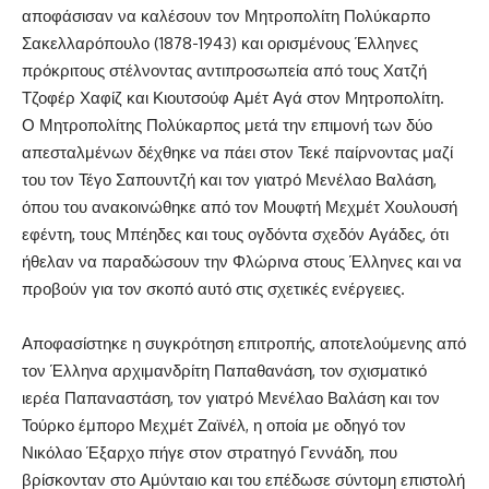
αποφάσισαν να καλέσουν τον Μητροπολίτη Πολύκαρπο
Σακελλαρόπουλο (1878-1943) και ορισμένους Έλληνες
πρόκριτους στέλνοντας αντιπροσωπεία από τους Χατζή
Τζοφέρ Χαφίζ και Κιουτσούφ Αμέτ Αγά στον Μητροπολίτη.
Ο Μητροπολίτης Πολύκαρπος μετά την επιμονή των δύο
απεσταλμένων δέχθηκε να πάει στον Τεκέ παίρνοντας μαζί
του τον Τέγο Σαπουντζή και τον γιατρό Μενέλαο Βαλάση,
όπου του ανακοινώθηκε από τον Μουφτή Μεχμέτ Χουλουσή
εφέντη, τους Μπέηδες και τους ογδόντα σχεδόν Αγάδες, ότι
ήθελαν να παραδώσουν την Φλώρινα στους Έλληνες και να
προβούν για τον σκοπό αυτό στις σχετικές ενέργειες.
Αποφασίστηκε η συγκρότηση επιτροπής, αποτελούμενης από
τον Έλληνα αρχιμανδρίτη Παπαθανάση, τον σχισματικό
ιερέα Παπαναστάση, τον γιατρό Μενέλαο Βαλάση και τον
Τούρκο έμπορο Μεχμέτ Ζαϊνέλ, η οποία με οδηγό τον
Νικόλαο Έξαρχο πήγε στον στρατηγό Γεννάδη, που
βρίσκονταν στο Αμύνταιο και του επέδωσε σύντομη επιστολή