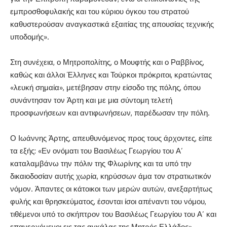
εμπροσθοφυλακής και του κύριου όγκου του στρατού
καθυστερούσαν αναγκαστικά εξαιτίας της απουσίας τεχνικής
υποδομής».
Στη συνέχεια, ο Μητροπολίτης, ο Μουφτής και ο Ραββίνος,
καθώς και άλλοι Έλληνες και Τούρκοι πρόκριτοι, κρατώντας
«λευκή σημαία», μετέβησαν στην είσοδο της πόλης, όπου
συνάντησαν τον Άρτη και με μια σύντομη τελετή
προσφωνήσεων και αντιφωνήσεων, παρέδωσαν την πόλη.
Ο Ιωάννης Άρτης, απευθυνόμενος προς τους άρχοντες, είπε
τα εξής: «Εν ονόματι του Βασιλέως Γεωργίου του Α’
καταλαμβάνω την πόλιν της Φλωρίνης και τα υπό την
δικαιοδοσίαν αυτής χωρία, κηρύσσων άμα τον στρατιωτικόν
νόμον. Άπαντες οι κάτοικοι των μερών αυτών, ανεξαρτήτως
φυλής και θρησκεύματος, έσονται ίσοι απέναντι του νόμου,
τιθέμενοι υπό το σκήπτρον του Βασιλέως Γεωργίου του Α’ και
επανερχόμενοι εις τας αγκάλας της Μητρός Ελλάδος».