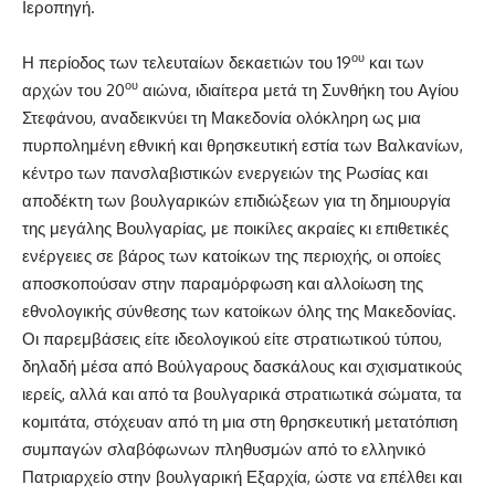
Ιεροπηγή.
ου
Η περίοδος των τελευταίων δεκαετιών του 19
και των
ου
αρχών του 20
αιώνα, ιδιαίτερα μετά τη Συνθήκη του Αγίου
Στεφάνου, αναδεικνύει τη Μακεδονία ολόκληρη ως μια
πυρπολημένη εθνική και θρησκευτική εστία των Βαλκανίων,
κέντρο των πανσλαβιστικών ενεργειών της Ρωσίας και
αποδέκτη των βουλγαρικών επιδιώξεων για τη δημιουργία
της μεγάλης Βουλγαρίας, με ποικίλες ακραίες κι επιθετικές
ενέργειες σε βάρος των κατοίκων της περιοχής, οι οποίες
αποσκοπούσαν στην παραμόρφωση και αλλοίωση της
εθνολογικής σύνθεσης των κατοίκων όλης της Μακεδονίας.
Οι παρεμβάσεις είτε ιδεολογικού είτε στρατιωτικού τύπου,
δηλαδή μέσα από Βούλγαρους δασκάλους και σχισματικούς
ιερείς, αλλά και από τα βουλγαρικά στρατιωτικά σώματα, τα
κομιτάτα, στόχευαν από τη μια στη θρησκευτική μετατόπιση
συμπαγών σλαβόφωνων πληθυσμών από το ελληνικό
Πατριαρχείο στην βουλγαρική Εξαρχία, ώστε να επέλθει και