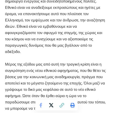
δημιουργεί ενεργούς και συνειδητοποιημένους πολίτες.
Εθνικό είναι να αναδείξουμε εκπροσώπους και ηγέτες με
όραμα, να επανακτήσουμε αυτό που πλούτισε τον
Ελληνισμό, τον εμψύχωσε και τον άνδρωσε, την αναζήτηση
ιδεών. Εθνικό είναι να εμβαθύνουμε και να
αφουγκραζόμαστε τον σφυγμό της στιγμής, της χώρας και
του κόσμου και να ενισχύουμε και να αξιοποιούμε τις
παραγωγικές δυνάμεις που θα μας βγάλουν από το
αδιέξοδο.
Μέρος της εξόδου μας από αυτή την τραγική κρίση είναι η
συγκρότηση ενός νέου εθνικού αφηγήματος, που θα θέτει τις
βάσεις για την κοινωνική μας αναδημιουργία, πράγμα που
αποτελεί και το μέγιστο ζητούμενο της εποχής. Όλοι μαζί να
γράψουμε το δικό μας κεφάλαιο σε αυτό το νέο εθνικό
αφήγημα. Ώστε όταν θα έρθει αύριο η ώρα να το
παραδώσουμε στα παιδιά μας, στο μέλλον αυτού του τόπου,
να μπορούμε να τα κοιτάμε στα μάτια.