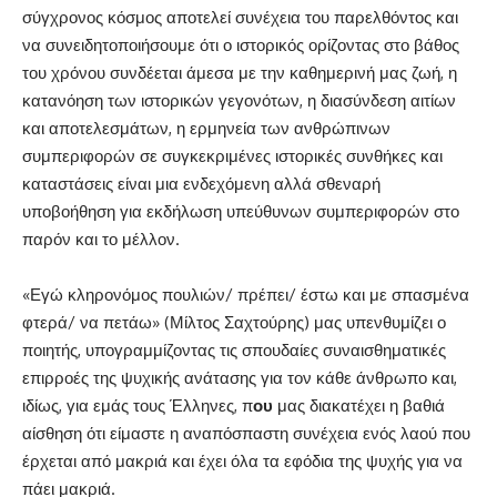
σύγχρονος κόσμος αποτελεί συνέχεια του παρελθόντος και
να συνειδητοποιήσουμε ότι ο ιστορικός ορίζοντας στο βάθος
του χρόνου συνδέεται άμεσα με την καθημερινή μας ζωή, η
κατανόηση των ιστορικών γεγονότων, η διασύνδεση αιτίων
και αποτελεσμάτων, η ερμηνεία των ανθρώπινων
συμπεριφορών σε συγκεκριμένες ιστορικές συνθήκες και
καταστάσεις είναι μια ενδεχόμενη αλλά σθεναρή
υποβοήθηση για εκδήλωση υπεύθυνων συμπεριφορών στο
παρόν και το μέλλον.
«Εγώ κληρονόμος πουλιών/ πρέπει/ έστω και με σπασμένα
φτερά/ να πετάω» (Μίλτος Σαχτούρης) μας υπενθυμίζει ο
ποιητής, υπογραμμίζοντας τις σπουδαίες συναισθηματικές
επιρροές της ψυχικής ανάτασης για τον κάθε άνθρωπο και,
ιδίως, για εμάς τους Έλληνες, π
ου
μας διακατέχει η βαθιά
αίσθηση ότι είμαστε η αναπόσπαστη συνέχεια ενός λαού που
έρχεται από μακριά και έχει όλα τα εφόδια της ψυχής για να
πάει μακριά.