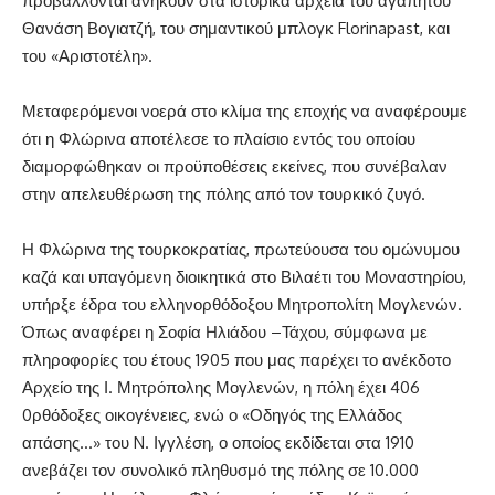
προβάλλονται ανήκουν στα ιστορικά αρχεία του αγαπητού
Θανάση Βογιατζή, του σημαντικού μπλογκ Florinapast, και
του «Αριστοτέλη».
Μεταφερόμενοι νοερά στο κλίμα της εποχής να αναφέρουμε
ότι η Φλώρινα αποτέλεσε το πλαίσιο εντός του οποίου
διαμορφώθηκαν οι προϋποθέσεις εκείνες, που συνέβαλαν
στην απελευθέρωση της πόλης από τον τουρκικό ζυγό.
Η Φλώρινα της τουρκοκρατίας, πρωτεύουσα του ομώνυμου
καζά και υπαγόμενη διοικητικά στο Βιλαέτι του Μοναστηρίου,
υπήρξε έδρα του ελληνορθόδοξου Μητροπολίτη Μογλενών.
Όπως αναφέρει η Σοφία Ηλιάδου –Τάχου, σύμφωνα με
πληροφορίες του έτους 1905 που μας παρέχει το ανέκδοτο
Αρχείο της Ι. Μητρόπολης Μογλενών, η πόλη έχει 406
0ρθόδοξες οικογένειες, ενώ ο «Οδηγός της Ελλάδος
απάσης…» του N. Ιγγλέση, ο οποίος εκδίδεται στα 1910
ανεβάζει τον συνολικό πληθυσμό της πόλης σε 10.000