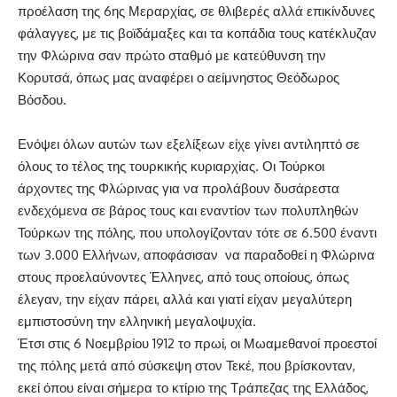
προέλαση της 6ης Μεραρχίας, σε θλιβερές αλλά επικίνδυνες
φάλαγγες, με τις βοϊδάμαξες και τα κοπάδια τους κατέκλυζαν
την Φλώρινα σαν πρώτο σταθμό με κατεύθυνση την
Κορυτσά, όπως μας αναφέρει ο αείμνηστος Θεόδωρος
Βόσδου.
Ενόψει όλων αυτών των εξελίξεων είχε γίνει αντιληπτό σε
όλους το τέλος της τουρκικής κυριαρχίας. Οι Τούρκοι
άρχοντες της Φλώρινας για να προλάβουν δυσάρεστα
ενδεχόμενα σε βάρος τους και εναντίον των πολυπληθών
Τούρκων της πόλης, που υπολογίζονταν τότε σε 6.500 έναντι
των 3.000 Ελλήνων, αποφάσισαν να παραδοθεί η Φλώρινα
στους προελαύνοντες Έλληνες, από τους οποίους, όπως
έλεγαν, την είχαν πάρει, αλλά και γιατί είχαν μεγαλύτερη
εμπιστοσύνη την ελληνική μεγαλοψυχία.
Έτσι στις 6 Νοεμβρίου 1912 το πρωί, οι Μωαμεθανοί προεστοί
της πόλης μετά από σύσκεψη στον Τεκέ, που βρίσκονταν,
εκεί όπου είναι σήμερα το κτίριο της Τράπεζας της Ελλάδος,