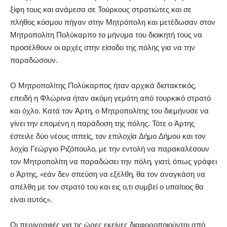
ξίφη τους και ανάμεσα σε Τούρκους στρατιώτες και σε
πλήθος κόσμου πήγαν στην Μητρόπολη και μετέδωσαν στον
Μητροπολίτη Πολύκαρπο το μήνυμα του διοικητή τους να
προσέλθουν οι αρχές στην είσοδο της πόλης για να την
παραδώσουν.
Ο Μητροπολίτης Πολύκαρπος ήταν αρχικά διστακτικός,
επειδή η Φλώρινα ήταν ακόμη γεμάτη από τουρκικό στρατό
και όχλο. Κατά τον Άρτη, ο Μητροπολίτης του διεμήνυσε να
γίνει την επομένη η παράδοση της πόλης. Τότε ο Άρτης
έστειλε δύο νέους ιππείς, τον επιλοχία Δήμο Δήμου και τον
λοχία Γεώργιο Ριζόπουλο, με την εντολή να παρακαλέσουν
τον Μητροπολίτη να παραδώσει την πόλη, γιατί, όπως γράφει
ο Άρτης, «εάν δεν σπεύση να εξέλθη, θα τον αναγκάση να
απέλθη με τον στρατό του και εις ο,τι συμβεί ο υπαίτιος θα
είναι αυτός».
Οι περιγραφές για τις ώρες εκείνες διαφοροποιούνται από