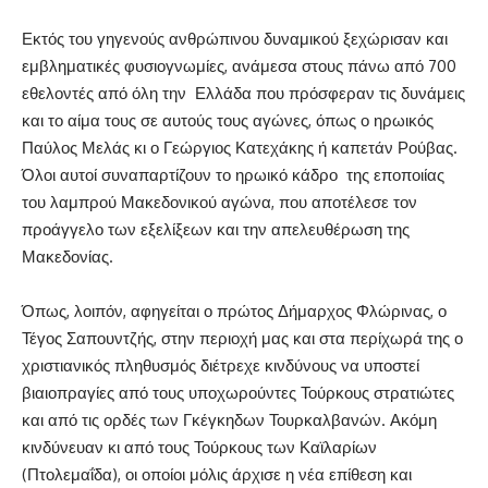
Εκτός του γηγενούς ανθρώπινου δυναμικού ξεχώρισαν και
εμβληματικές φυσιογνωμίες, ανάμεσα στους πάνω από 700
εθελοντές από όλη την Ελλάδα που πρόσφεραν τις δυνάμεις
και το αίμα τους σε αυτούς τους αγώνες, όπως ο ηρωικός
Παύλος Μελάς κι ο Γεώργιος Κατεχάκης ή καπετάν Ρούβας.
Όλοι αυτοί συναπαρτίζουν το ηρωικό κάδρο της εποποιίας
του λαμπρού Μακεδονικού αγώνα, που αποτέλεσε τον
προάγγελο των εξελίξεων και την απελευθέρωση της
Μακεδονίας.
Όπως, λοιπόν, αφηγείται ο πρώτος Δήμαρχος Φλώρινας, ο
Τέγος Σαπουντζής, στην περιοχή μας και στα περίχωρά της ο
χριστιανικός πληθυσμός διέτρεχε κινδύνους να υποστεί
βιαιοπραγίες από τους υποχωρούντες Τούρκους στρατιώτες
και από τις ορδές των Γκέγκηδων Τουρκαλβανών. Ακόμη
κινδύνευαν κι από τους Τούρκους των Καϊλαρίων
(Πτολεμαΐδα), οι οποίοι μόλις άρχισε η νέα επίθεση και