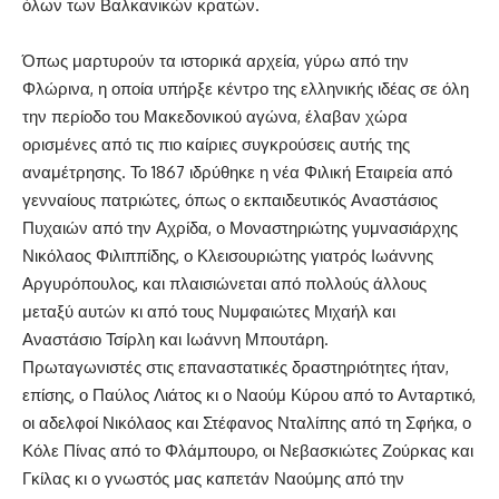
όλων των Βαλκανικών κρατών.
Όπως μαρτυρούν τα ιστορικά αρχεία, γύρω από την
Φλώρινα, η οποία υπήρξε κέντρο της ελληνικής ιδέας σε όλη
την περίοδο του Μακεδονικού αγώνα, έλαβαν χώρα
ορισμένες από τις πιο καίριες συγκρούσεις αυτής της
αναμέτρησης. Το 1867 ιδρύθηκε η νέα Φιλική Εταιρεία από
γενναίους πατριώτες, όπως ο εκπαιδευτικός Αναστάσιος
Πυχαιών από την Αχρίδα, ο Μοναστηριώτης γυμνασιάρχης
Νικόλαος Φιλιππίδης, ο Κλεισουριώτης γιατρός Ιωάννης
Αργυρόπουλος, και πλαισιώνεται από πολλούς άλλους
μεταξύ αυτών κι από τους Νυμφαιώτες Μιχαήλ και
Αναστάσιο Τσίρλη και Ιωάννη Μπουτάρη.
Πρωταγωνιστές στις επαναστατικές δραστηριότητες ήταν,
επίσης, ο Παύλος Λιάτος κι ο Ναούμ Κύρου από το Ανταρτικό,
οι αδελφοί Νικόλαος και Στέφανος Νταλίπης από τη Σφήκα, ο
Κόλε Πίνας από το Φλάμπουρο, οι Νεβασκιώτες Ζούρκας και
Γκίλας κι ο γνωστός μας καπετάν Ναούμης από την