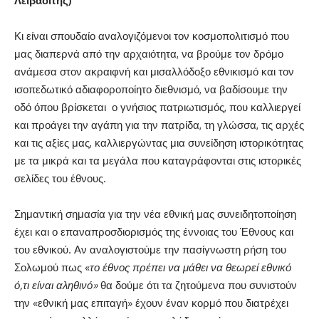
Λειβαδίτης)
Κι είναι σπουδαίο αναλογιζόμενοι τον κοσμοπολιτισμό που
μας διαπερνά από την αρχαιότητα, να βρούμε τον δρόμο
ανάμεσα στον ακραιφνή και μισαλλόδοξο εθνικισμό και τον
ισοπεδωτικό αδιαφοροποίητο διεθνισμό, να βαδίσουμε την
οδό όπου βρίσκεται ο γνήσιος πατριωτισμός, που καλλιεργεί
και προάγει την αγάπη για την πατρίδα, τη γλώσσα, τις αρχές
και τις αξίες μας, καλλιεργώντας μια συνείδηση ιστορικότητας
με τα μικρά και τα μεγάλα που καταγράφονται στις ιστορικές
σελίδες του έθνους.
Σημαντική σημασία για την νέα εθνική μας συνειδητοποίηση
έχει και ο επαναπροσδιορισμός της έννοιας του Έθνους και
του εθνικού. Αν αναλογιστούμε την πασίγνωστη ρήση του
Σολωμού πως «
το
έθνος πρέπει να μάθει να θεωρεί εθνικό
ό,τι είναι αληθινό»
θα δούμε ότι τα ζητούμενα που συνιστούν
την «εθνική μας επιταγή» έχουν έναν κορμό που διατρέχει