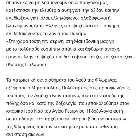
σημαντικό να μη λησμονούμε ότι οι πρόγονοί μας
κατέκτησαν την ελευθερία αυτή γιατί την άξιζαν και την
επεδίωξαν, γιατί όλοι, ελληνόφωνοι, σλαβόφωνοι ή
βλαχόφωνοι, ήταν Έλληνες στη ψυχή και στο φρόνημα,
επιβεβαιώνοντας τα λόγια του Παλαμά:
«Στη χώρα τούτη την αέρινη, στη Μακεδονική μας γη
με το πολύπαθο κορμί την σπάνια και άφθαρτη αντοχή,
η αγνή ελληνική ψυχή ποτέ δεν έσβησε και ζει, και ζει και ζει»
(Κωστής Παλαμάς)
Τα πατριωτικά συναισθήματα του λαού της Φλώρινας,
εξέφρασε ο Μητροπολίτης Πολύκαρπος στις προσφωνήσεις
του προς τον Διάδοχο Κωνσταντίνο, τόσο στην είσοδο της
πόλης όσο και κατά την δοξολογία, που επακολούθησε στον
ιστορικό Ιερό Ναό του Αγίου Γεωργίου. H δοξολογία αυτή
σηματοδότησε την αρχή του ελεύθερου βίου των κατοίκων
της Φλώρινας που τον κατέκτησαν μετά από σθεναρή
αντίσταση αιώνων.