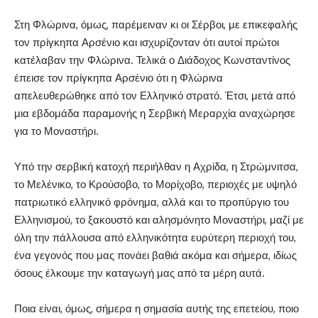
Στη Φλώρινα, όμως, παρέμειναν κι οι Σέρβοι, με επικεφαλής
τον πρίγκηπα Αρσένιο και ισχυρίζονταν ότι αυτοί πρώτοι
κατέλαβαν την Φλώρινα. Τελικά ο Διάδοχος Κωνσταντίνος
έπεισε τον πρίγκηπα Αρσένιο ότι η Φλώρινα
απελευθερώθηκε από τον Ελληνικό στρατό. Έτσι, μετά από
μια εβδομάδα παραμονής η Σερβική Μεραρχία αναχώρησε
για το Μοναστήρι.
Υπό την σερβική κατοχή περιήλθαν η Αχρίδα, η Στρώμνιτσα,
το Μελένικο, το Κρούσοβο, το Μορίχοβο, περιοχές με υψηλό
πατριωτικό ελληνικό φρόνημα, αλλά και το προπύργιο του
Ελληνισμού, το ξακουστό και αλησμόνητο Μοναστήρι, μαζί με
όλη την πάλλουσα από ελληνικότητα ευρύτερη περιοχή του,
ένα γεγονός που μας πονάει βαθιά ακόμα και σήμερα, ιδίως
όσους έλκουμε την καταγωγή μας από τα μέρη αυτά.
Ποια είναι, όμως, σήμερα η σημασία αυτής της επετείου, ποιο