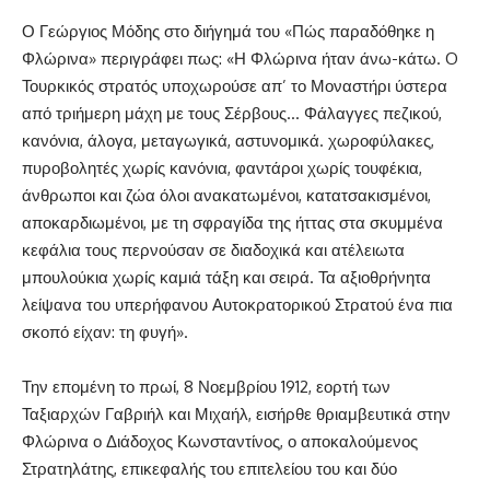
Ο Γεώργιος Μόδης στο διήγημά του «Πώς παραδόθηκε η
Φλώρινα» περιγράφει πως: «Η Φλώρινα ήταν άνω-κάτω. O
Τουρκικός στρατός υποχωρούσε απ’ το Μοναστήρι ύστερα
από τριήμερη μάχη με τους Σέρβους… Φάλαγγες πεζικού,
κανόνια, άλογα, μεταγωγικά, αστυνομικά. χωροφύλακες,
πυροβολητές χωρίς κανόνια, φαντάροι χωρίς τουφέκια,
άνθρωποι και ζώα όλοι ανακατωμένοι, κατατσακισμένοι,
αποκαρδιωμένοι, με τη σφραγίδα της ήττας στα σκυμμένα
κεφάλια τους περνούσαν σε διαδοχικά και ατέλειωτα
μπουλούκια χωρίς καμιά τάξη και σειρά. Τα αξιοθρήνητα
λείψανα του υπερήφανου Αυτοκρατορικού Στρατού ένα πια
σκοπό είχαν: τη φυγή».
Την επομένη το πρωί, 8 Νοεμβρίου 1912, εορτή των
Ταξιαρχών Γαβριήλ και Μιχαήλ, εισήρθε θριαμβευτικά στην
Φλώρινα ο Διάδοχος Κωνσταντίνος, ο αποκαλούμενος
Στρατηλάτης, επικεφαλής του επιτελείου του και δύο