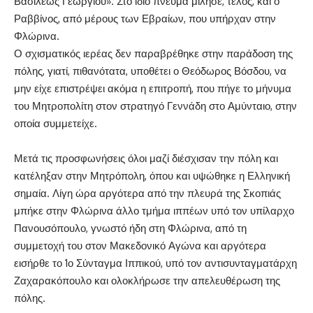
Βασιλέως Γεωργίου». Στο ίδιο πνεύμα μίλησε, τέλος, και ο
Ραββίνος, από μέρους των Εβραίων, που υπήρχαν στην
Φλώρινα.
Ο σχισματικός ιερέας δεν παραβρέθηκε στην παράδοση της
πόλης, γιατί, πιθανότατα, υποθέτει ο Θεόδωρος Βόσδου, να
μην είχε επιστρέψει ακόμα η επιτροπή, που πήγε το μήνυμα
του Μητροπολίτη στον στρατηγό Γεννάδη στο Αμύνταιο, στην
οποία συμμετείχε.
Μετά τις προσφωνήσεις όλοι μαζί διέσχισαν την πόλη και
κατέληξαν στην Μητρόπολη, όπου και υψώθηκε η Ελληνική
σημαία. Λίγη ώρα αργότερα από την πλευρά της Σκοπιάς
μπήκε στην Φλώρινα άλλο τμήμα ιππέων υπό τον υπίλαρχο
Πανουσόπουλο, γνωστό ήδη στη Φλώρινα, από τη
συμμετοχή του στον Μακεδονικό Αγώνα και αργότερα
εισήρθε το 1ο Σύνταγμα Ιππικού, υπό τον αντισυνταγματάρχη
Ζαχαρακόπουλο και ολοκλήρωσε την απελευθέρωση της
πόλης.