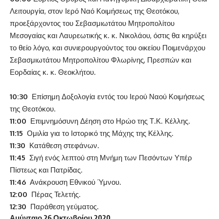
Λειτουργία, στον Ιερό Ναό Κοιμήσεως της Θεοτόκου,
προεξάρχοντος του Σεβασμιωτάτου Μητροπολίτου
Μεσογαίας και Λαυρεωτικής κ. κ. Νικολάου, όστις θα κηρύξει
το θείο λόγο, και συνιερουργούντος του οικείου Ποιμενάρχου
Σεβασμιωτάτου Μητροπολίτου Φλωρίνης, Πρεσπών και
Εορδαίας κ. κ. Θεοκλήτου.
10:30
Επίσημη Δοξολογία εντός του Ιερού Ναού Κοιμήσεως
της Θεοτόκου.
11:00
Επιμνημόσυνη Δέηση στο Ηρώο της Τ.Κ. Κέλλης.
11:15
Ομιλία για το Ιστορικό της Μάχης της Κέλλης.
11:30
Κατάθεση στεφάνων.
11:45
Σιγή ενός λεπτού στη Μνήμη των Πεσόντων Υπέρ
Πίστεως και Πατρίδας.
11:46
Ανάκρουση Εθνικού Ύμνου.
12:00
Πέρας Τελετής.
12:30
Παράθεση γεύματος.
Αμύνταιο 26 Οκτωβρίου 2020