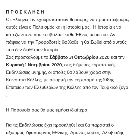
Π Ρ Ο Σ Κ Λ Η Σ Η
Οι Έλληνες αν έχουμε κάποιον θησαυρό, να προστατέψουμε,
αυτός είναι ο Πολιτισμός και η Ιστορία μας. Η Ιστορία είναι
κάτι ζωντανό που κουβαλάει κάθε Έθνος μέσα του. Αν
πάψεις να την Τροφοδοτείς θα Χαθεί η θα Σωθεί από αυτούς
που δεν διαθέτουν Ιστορία.
Σας προσκαλούμε το
Σάββατο 31 Οκτωβρίου 2020
και την
Κυριακή 1 Νοεμβρίου 2020
, στις διήμερες εορταστικές
Εκδηλώσεις μνήμης, οι οποίες θα λάβουν χώρα στην
Κοινότητα Κέλλης, με αφορμή τον εορτασμό της 108ης
Επετείου των Ελευθερίων της Κέλλης από τον Τουρκικό ζυγό
.
Η Παρουσία σας θα μας τιμήσει ιδιαίτερα.
Για τις Εκδηλώσεις έχει προσκληθεί και θα παραστεί ο
αξιότιμος Υφυπουργός Εθνικής Άμυνας κύριος Αλκιβιάδης