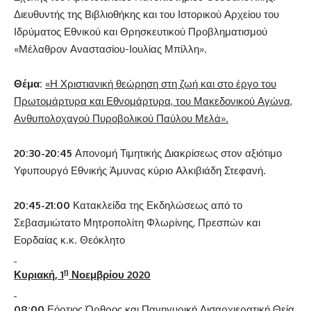
Διευθυντής της Βιβλιοθήκης και του Ιστορικού Αρχείου του
Ιδρύματος Εθνικού και Θρησκευτικού Προβληματισμού
«Μέλαθρον Αναστασίου-Ιουλίας Μπίλλη».
Θέμα:
«Η Χριστιανική θεώρηση στη ζωή και στο έργο του
Πρωτομάρτυρα και Εθνομάρτυρα, του Μακεδονικού Αγώνα,
Ανθυπολοχαγού Πυροβολικού Παύλου Μελά».
20:30-20:45
Απονομή Τιμητικής Διακρίσεως στον αξιότιμο
Υφυπουργό Εθνικής Άμυνας κύριο Αλκιβιάδη Στεφανή.
20:45-21:00
Κατακλείδα της Εκδηλώσεως από το
Σεβασμιώτατο Μητροπολίτη Φλωρίνης, Πρεσπών και
Εορδαίας κ.κ. Θεόκλητο
η
Κυριακή, 1
Νοεμβρίου 2020
08:00
Εόρτιος Όρθρος και Πανηγυρική Δισαρχιερατική Θεία