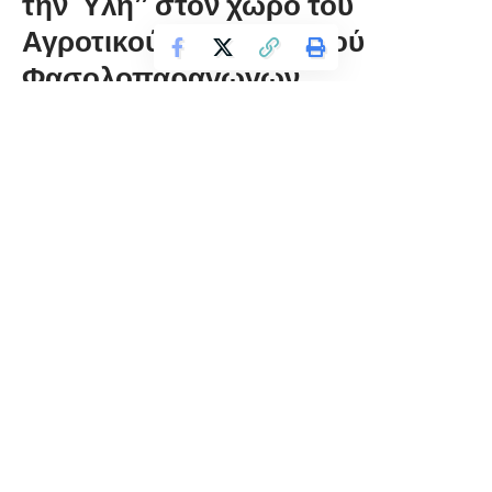
την Ύλη” στον χώρο του
Αγροτικού Συνεταιρισμού
Φασολοπαραγωγών
«Πελεκάνος», στον Λαιμό
Πρεσπών
florinapress.gr
Δευτέρα 4 Αυγούστου, 2025 14:15