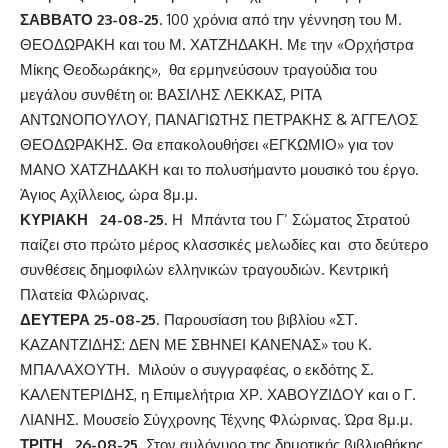
ΣΑΒΒΑΤΟ 23-08-25
. 100 χρόνια από την γέννηση του Μ.
ΘΕΟΔΩΡΑΚΗ και του Μ. ΧΑΤΖΗΔΑΚΗ. Με την «Ορχήστρα
Μίκης Θεοδωράκης», θα ερμηνεύσουν τραγούδια του
μεγάλου συνθέτη οι: ΒΑΣΙΛΗΣ ΛΕΚΚΑΣ, ΡΙΤΑ
ΑΝΤΩΝΟΠΟΥΛΟΥ, ΠΑΝΑΓΙΩΤΗΣ ΠΕΤΡΑΚΗΣ & ΆΓΓΕΛΟΣ
ΘΕΟΔΩΡΑΚΗΣ. Θα επακολουθήσει «ΕΓΚΩΜΙΟ» για τον
ΜΑΝΟ ΧΑΤΖΗΔΑΚΗ και το πολυσήμαντο μουσικό του έργο.
Άγιος Αχίλλειος, ώρα 8μ.μ.
ΚΥΡΙΑΚΗ 24-08-25
. Η Μπάντα του Γ’ Σώματος Στρατού
παίζει στο πρώτο μέρος κλασσικές μελωδίες και στο δεύτερο
συνθέσεις δημοφιλών ελληνικών τραγουδιών. Κεντρική
Πλατεία Φλώρινας.
ΔΕΥΤΕΡΑ 25-08-25
. Παρουσίαση του βιβλίου «ΣΤ.
ΚΑΖΑΝΤΖΙΔΗΣ: ΔΕΝ ΜΕ ΣΒΗΝΕΙ ΚΑΝΕΝΑΣ» του Κ.
ΜΠΑΛΑΧΟΥΤΗ. Μιλούν ο συγγραφέας, ο εκδότης Σ.
ΚΑΛΕΝΤΕΡΙΔΗΣ, η Επιμελήτρια ΧΡ. ΧΑΒΟΥΖΙΔΟΥ και ο Γ.
ΛΙΑΝΗΣ. Μουσείο Σύγχρονης Τέχνης Φλώρινας. Ώρα 8μ.μ.
ΤΡΙΤΗ 26-08-25
. Στον αυλόγυρο της δημοτικής βιβλιοθήκης