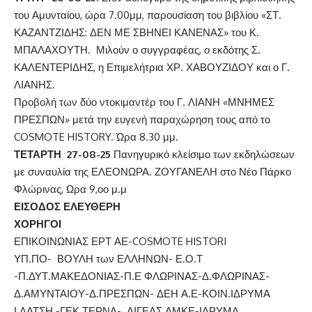
του Αμυνταίου, ώρα 7.00μμ, παρουσίαση του βιβλίου «ΣΤ.
ΚΑΖΑΝΤΖΙΔΗΣ: ΔΕΝ ΜΕ ΣΒΗΝΕΙ ΚΑΝΕΝΑΣ» του Κ.
ΜΠΑΛΑΧΟΥΤΗ. Μιλούν ο συγγραφέας, ο εκδότης Σ.
ΚΑΛΕΝΤΕΡΙΔΗΣ, η Επιμελήτρια ΧΡ. ΧΑΒΟΥΖΙΔΟΥ και ο Γ.
ΛΙΑΝΗΣ.
Προβολή των δύο ντοκιμαντέρ του Γ. ΛΙΑΝΗ «ΜΝΗΜΕΣ
ΠΡΕΣΠΩΝ» μετά την ευγενή παραχώρηση τους από το
COSMOTE HISTORY. Ώρα 8.30 μμ.
ΤΕΤΑΡΤΗ 27-08-25
Πανηγυρικό κλείσιμο των εκδηλώσεων
με συναυλία της ΕΛΕΟΝΩΡΑ. ΖΟΥΓΑΝΕΛΗ στο Νέο Πάρκο
Φλώρινας, Ωρα 9,οο μ.μ
ΕΙΣΟΔΟΣ ΕΛΕΥΘΕΡΗ
ΧΟΡΗΓΟΙ
ΕΠΙΚΟΙΝΩΝΙΑΣ ΕΡΤ ΑΕ-COSMOTE HISTORI
ΥΠ.ΠΟ- ΒΟΥΛΗ των ΕΛΛΗΝΩΝ- Ε.Ο.Τ
-Π.ΔΥΤ.ΜΑΚΕΔΟΝΙΑΣ-Π.Ε ΦΛΩΡΙΝΑΣ-Δ.ΦΛΩΡΙΝΑΣ-
Δ.ΑΜΥΝΤΑΙΟΥ-Δ.ΠΡΕΣΠΩΝ- ΔΕΗ Α.Ε-ΚΟΙΝ.ΙΔΡΥΜΑ
Ι.ΛΑΤΣΗ -ΓΕΚ ΤΕΡΝΑ- ΑΙΓΕΑΣ ΑΜΚΕ-ΙΔΡΥΜΑ