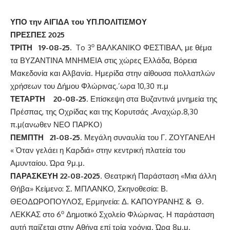
ΥΠΟ την ΑΙΓΙΔΑ του ΥΠ.ΠΟΛΙΤΙΣΜΟΥ
ΠΡΕΣΠΕΣ
2025
ο
ΤΡΙΤΗ 19-08-25.
To 3
ΒΑΛΚΑΝΙΚΟ ΦΕΣΤΙΒΑΛ, με θέμα
τα ΒΥΖΑΝΤΙΝΑ ΜΝΗΜΕΙΑ στις χώρες Ελλάδα, Βόρεια
Μακεδονία και Αλβανία. Ημερίδα στην αίθουσα πολλαπλών
χρήσεων του Δήμου Φλώρινας.’ωρα 10,30 π.μ
ΤΕΤΑΡΤΗ 20-08-25
. Επίσκεψη στα Βυζαντινά μνημεία της
Πρέσπας, της Οχρίδας και της Κορυτσάς .Αναχώρ.8,30
π.μ(ανωθεν ΝΕΟ ΠΑΡΚΟ)
ΠΕΜΠΤΗ
21-08-25
. Μεγάλη συναυλία του Γ. ΖΟΥΓΑΝΕΛΗ
« Όταν γελάει η Καρδιά» στην κεντρική πλατεία του
Αμυνταίου. Ώρα 9μ.μ.
ΠΑΡΑΣΚΕΥΗ
22-08-2025
. Θεατρική Παράσταση «Μια άλλη
Θήβα» Κείμενο: Σ. ΜΠΛΑΝΚΟ, Σκηνοθεσία: Β.
ΘΕΟΔΩΡΟΠΟΥΛΟΣ, Ερμηνεία: Δ. ΚΑΠΟΥΡΑΝΗΣ & Θ.
ο
ΛΕΚΚΑΣ στο 6
Δημοτικό Σχολείο Φλώρινας. Η παράσταση
αυτή παίζεται στην Αθήνα επί τρία χρόνια. Ώρα 8μ.μ.