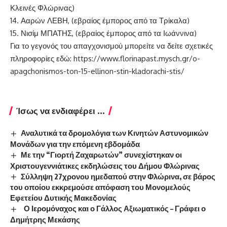
Κλεινές Φλώρινας)
14. Ααρών ΛΕΒΗ, (εβραίος έμπορος από τα Τρίκαλα)
15. Νισίμ ΜΠΑΤΗΣ, (εβραίος έμπορος από τα Ιωάννινα)
Για το γεγονός του απαγχονισμού μπορείτε να δείτε σχετικές
πληροφορίες εδώ:
https://www.florinapast.mysch.gr/o-
apagchonismos-ton-15-ellinon-stin-kladorachi-stis/
Ίσως να ενδιαφέρει ...
Αναλυτικά τα δρομολόγια των Κινητών Αστυνομικών
Μονάδων για την επόμενη εβδομάδα
Με την “Γιορτή Ζαχαρωτών” συνεχίστηκαν οι
Χριστουγεννιάτικες εκδηλώσεις του Δήμου Φλώρινας
Σύλληψη 27χρονου ημεδαπού στην Φλώρινα, σε βάρος
του οποίου εκκρεμούσε απόφαση του Μονομελούς
Εφετείου Δυτικής Μακεδονίας
Ο Ιερομόναχος και ο Γάλλος Αξιωματικός – Γράφει ο
Δημήτρης Μεκάσης