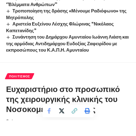
‘’Βλέμματα Ανθρώπων’’
Τροποποίηση της δράσης «Μένουμε Ραδιόφωνο» της
Μητρόπολης
Αριστεία Ευξείνου Λέσχης Φλώρινας “Νικόλαος
Καπετανίδης”
Συνάντηση του Δημάρχου Αμυνταίου Ιωάννη Λιάση και
της αρμόδιας Αντιδημάρχου Ευδοξίας Ζαφειρίδου με
εκπροσώπους του Κ.Α.Π.Η. Αμυνταίου
ΠΟΛΙΤΙΣΜΌΣ
Ευχαριστήριο στο προσωπικό
της χειρουργικής κλινικής του
Νοσοκομείου Φλώρινας
florinapress.gr
Παρασκευή 27 Δεκεμβρίου, 2019 21:06