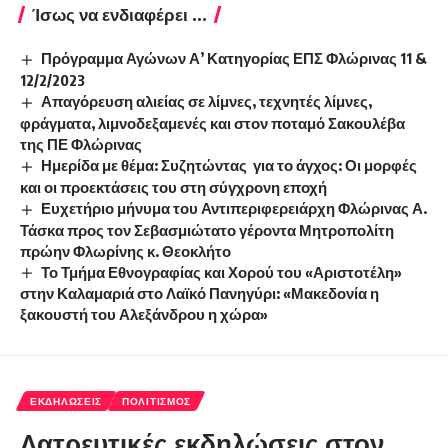
Ίσως να ενδιαφέρει ...
Πρόγραμμα Αγώνων Α’ Κατηγορίας ΕΠΣ Φλώρινας 11 &
12/2/2023
Απαγόρευση αλιείας σε λίμνες, τεχνητές λίμνες,
φράγματα, λιμνοδεξαμενές και στον ποταμό Σακουλέβα
της ΠΕ Φλώρινας
Ημερίδα με θέμα: Συζητώντας για το άγχος: Οι μορφές
και οι προεκτάσεις του στη σύγχρονη εποχή
Ευχετήριο μήνυμα του Αντιπεριφερειάρχη Φλώρινας Α.
Τάσκα προς τον Σεβασμιώτατο γέροντα Μητροπολίτη
πρώην Φλωρίνης κ. Θεοκλήτο
Το Τμήμα Εθνογραφίας και Χορού του «Αριστοτέλη»
στην Καλαμαριά στο Λαϊκό Πανηγύρι: «Μακεδονία η
ξακουστή του Αλεξάνδρου η χώρα»
ΕΚΔΗΛΏΣΕΙΣ
ΠΟΛΙΤΙΣΜΌΣ
Λατρευτικές εκδηλώσεις στον