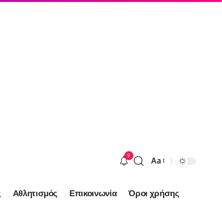
9
Aa
Font
Resizer
ς
Αθλητισμός
Επικοινωνία
Όροι χρήσης