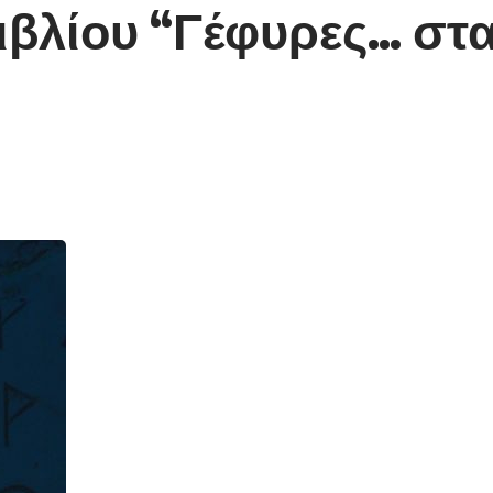
ιβλίου “Γέφυρες… στ