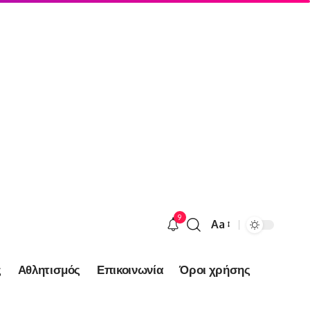
9
Aa
Font
Resizer
ς
Αθλητισμός
Επικοινωνία
Όροι χρήσης