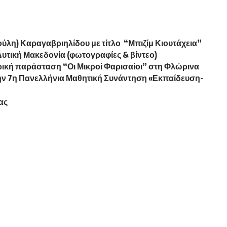
ούλη) Καραγαβριηλίδου με τίτλο “Μπιζίμ Κιουτάχεια”
Δυτική Μακεδονία (φωτογραφίες & βίντεο)
ρική παράσταση “Οι Μικροί Φαρισαίοι” στη Φλώρινα
ην 7η Πανελλήνια Μαθητική Συνάντηση «Εκπαίδευση-
ας