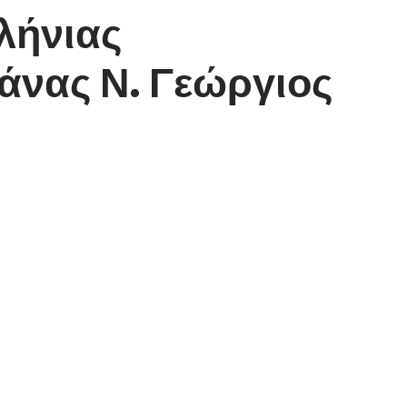
λήνιας
νας Ν. Γεώργιος