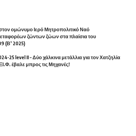
στον ομώνυμο Ιερό Μητροπολιτικό Ναό
μεταφορέων ζώντων ζώων στα πλαίσια του
9 (Β’ 2025)
25 level II – Δύο χάλκινα μετάλλια για τον Χατζηλία
Ι.Φ. έβαλε μπρος τις Μηχανές!