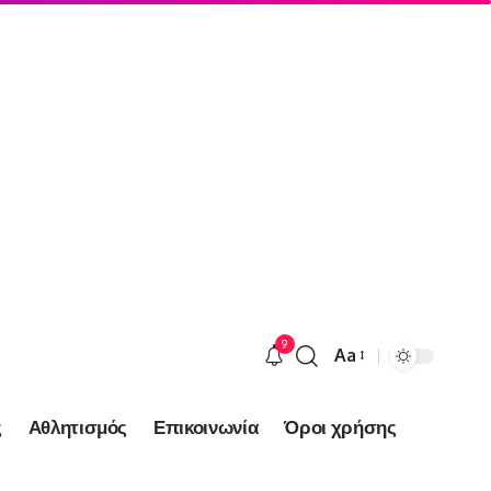
9
Aa
Font
Resizer
ς
Αθλητισμός
Επικοινωνία
Όροι χρήσης