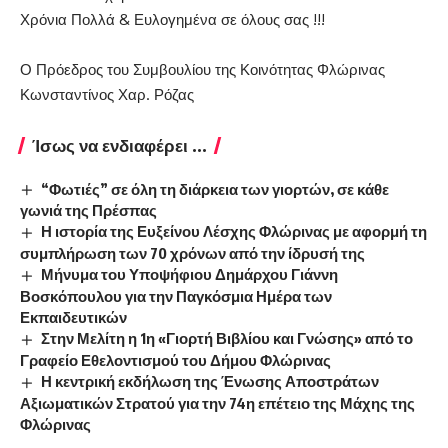
Χρόνια Πολλά & Ευλογημένα σε όλους σας !!!
Ο Πρόεδρος του Συμβουλίου της Κοινότητας Φλώρινας
Κωνσταντίνος Χαρ. Ρόζας
Ίσως να ενδιαφέρει ...
“Φωτιές” σε όλη τη διάρκεια των γιορτών, σε κάθε
γωνιά της Πρέσπας
Η ιστορία της Ευξείνου Λέσχης Φλώρινας με αφορμή τη
συμπλήρωση των 70 χρόνων από την ίδρυσή της
Μήνυμα του Υποψήφιου Δημάρχου Γιάννη
Βοσκόπουλου για την Παγκόσμια Ημέρα των
Εκπαιδευτικών
Στην Μελίτη η 1η «Γιορτή Βιβλίου και Γνώσης» από το
Γραφείο Εθελοντισμού του Δήμου Φλώρινας
Η κεντρική εκδήλωση της Ένωσης Αποστράτων
Αξιωματικών Στρατού για την 74η επέτειο της Μάχης της
Φλώρινας