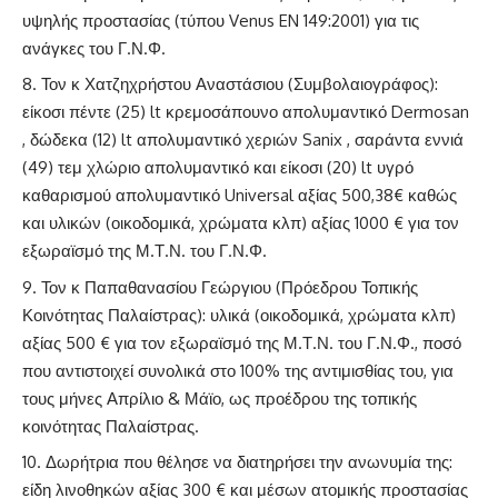
υψηλής προστασίας (τύπου Venus EN 149:2001) για τις
ανάγκες του Γ.Ν.Φ.
Τον κ Χατζηχρήστου Αναστάσιου (Συμβολαιογράφος):
είκοσι πέντε (25) lt κρεμοσάπουνο απολυμαντικό Dermosan
, δώδεκα (12) lt απολυμαντικό χεριών Sanix , σαράντα εννιά
(49) τεμ χλώριο απολυμαντικό και είκοσι (20) lt υγρό
καθαρισμού απολυμαντικό Universal αξίας 500,38€ καθώς
και υλικών (οικοδομικά, χρώματα κλπ) αξίας 1000 € για τον
εξωραϊσμό της Μ.Τ.Ν. του Γ.Ν.Φ.
Τον κ Παπαθανασίου Γεώργιου (Πρόεδρου Τοπικής
Κοινότητας Παλαίστρας): υλικά (οικοδομικά, χρώματα κλπ)
αξίας 500 € για τον εξωραϊσμό της Μ.Τ.Ν. του Γ.Ν.Φ., ποσό
που αντιστοιχεί συνολικά στο 100% της αντιμισθίας του, για
τους μήνες Απρίλιο & Μάϊο, ως προέδρου της τοπικής
κοινότητας Παλαίστρας.
Δωρήτρια που θέλησε να διατηρήσει την ανωνυμία της:
είδη λινοθηκών αξίας 300 € και μέσων ατομικής προστασίας