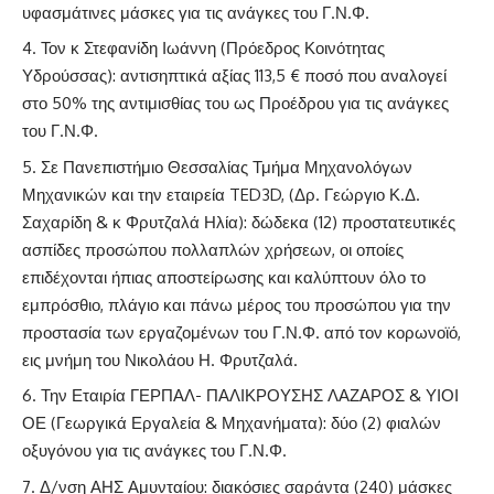
υφασμάτινες μάσκες για τις ανάγκες του Γ.Ν.Φ.
Τον κ Στεφανίδη Ιωάννη (Πρόεδρος Κοινότητας
Υδρούσσας): αντισηπτικά αξίας 113,5 € ποσό που αναλογεί
στο 50% της αντιμισθίας του ως Προέδρου για τις ανάγκες
του Γ.Ν.Φ.
Σε Πανεπιστήμιο Θεσσαλίας Τμήμα Μηχανολόγων
Μηχανικών και την εταιρεία TED3D, (Δρ. Γεώργιο Κ.Δ.
Σαχαρίδη & κ Φρυτζαλά Ηλία): δώδεκα (12) προστατευτικές
ασπίδες προσώπου πολλαπλών χρήσεων, οι οποίες
επιδέχονται ήπιας αποστείρωσης και καλύπτουν όλο το
εμπρόσθιο, πλάγιο και πάνω μέρος του προσώπου για την
προστασία των εργαζομένων του Γ.Ν.Φ. από τον κορωνοϊό,
εις μνήμη του Νικολάου Η. Φρυτζαλά.
Την Εταιρία ΓΕΡΠΑΛ- ΠΑΛΙΚΡΟΥΣΗΣ ΛΑΖΑΡΟΣ & ΥΙΟΙ
ΟΕ (Γεωργικά Εργαλεία & Μηχανήματα): δύο (2) φιαλών
οξυγόνου για τις ανάγκες του Γ.Ν.Φ.
Δ/νση ΑΗΣ Αμυνταίου: διακόσιες σαράντα (240) μάσκες