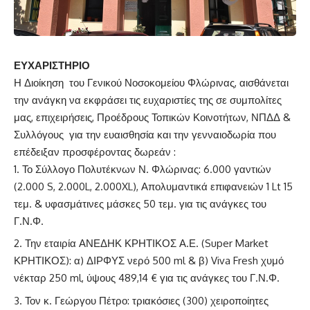
ΕΥΧΑΡΙΣΤΗΡΙΟ
Η Διοίκηση του Γενικού Νοσοκομείου Φλώρινας, αισθάνεται
την ανάγκη να εκφράσει τις ευχαριστίες της σε συμπολίτες
μας, επιχειρήσεις, Προέδρους Τοπικών Κοινοτήτων, ΝΠΔΔ &
Συλλόγους για την ευαισθησία και την γενναιοδωρία που
επέδειξαν προσφέροντας δωρεάν :
Το Σύλλογο Πολυτέκνων Ν. Φλώρινας: 6.000 γαντιών
(2.000 S, 2.000L, 2.000XL), Απολυμαντικά επιφανειών 1 Lt 15
τεμ. & υφασμάτινες μάσκες 50 τεμ. για τις ανάγκες του
Γ.Ν.Φ.
Την εταιρία ΑΝΕΔΗΚ ΚΡΗΤΙΚΟΣ Α.Ε. (Super Market
ΚΡΗΤΙΚΟΣ): α) ΔΙΡΦΥΣ νερό 500 ml & β) Viva Fresh χυμό
νέκταρ 250 ml, ύψους 489,14 € για τις ανάγκες του Γ.Ν.Φ.
Τον κ. Γεώργου Πέτρο: τριακόσιες (300) χειροποίητες