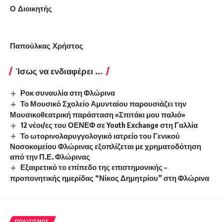
Ο Διοικητής
Παπούλκας Χρήστος
Ίσως να ενδιαφέρει ...
Ροκ συναυλία στη Φλώρινα
Το Μουσικό Σχολείο Αμυνταίου παρουσιάζει την
Μουσικοθεατρική παράσταση «Σπιτάκι μου παλιό»
12 νέοι/ες του ΟΕΝΕΦ σε Youth Exchange στη Γαλλία
Το ωτορινολαρυγγολογικό ιατρείο του Γενικού
Νοσοκομείου Φλώρινας εξοπλίζεται με χρηματοδότηση
από την Π.Ε. Φλώρινας
Εξαιρετικό το επίπεδο της επιστημονικής –
προπονητικής ημερίδας “Νίκος Δημητρίου” στη Φλώρινα
ΠΟΛΙΤΙΣΜΌΣ