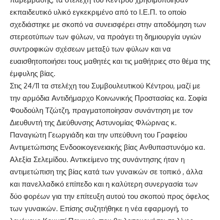
εκπαιδευτικό υλικό εγκεκριμένο από το Ι.Ε.Π. το οποίο
σχεδιάστηκε με σκοπό να συνεισφέρει στην αποδόμηση των
στερεοτύπων των φύλων, να προάγει τη δημιουργία υγιών
συντροφικών σχέσεων μεταξύ των φύλων και να
ευαισθητοποιήσει τους μαθητές και τις μαθήτριες στο θέμα της
έμφυλης βίας.
Στις 24/11 τα στελέχη του Συμβουλευτικού Κέντρου, μαζί με
την αρμόδια Αντιδήμαρχο Κοινωνικής Προστασίας κα. Σοφία
Φουδούλη Τζώτζη, πραγματοποίησαν συνάντηση με τον
Διευθυντή της Διεύθυνσης Αστυνομίας Φλώρινας κ.
Παναγιώτη Γεωργιάδη και την υπεύθυνη του Γραφείου
Αντιμετώπισης Ενδοοικογενειακής βίας Ανθυπαστυνόμο κα.
Αλεξία Σελεμίδου. Αντικείμενο της συνάντησης ήταν η
αντιμετώπιση της βίας κατά των γυναικών σε τοπικό , άλλα
και πανελλαδικό επίπεδο και η καλύτερη συνεργασία των
δύο φορέων για την επίτευξη αυτού του σκοπού προς όφελος
των γυναικών. Επίσης συζητήθηκε η νέα εφαρμογή, το