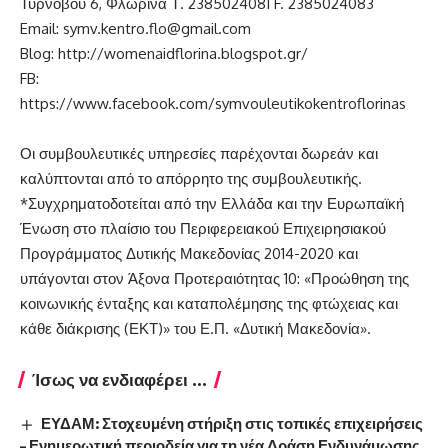
Τυρνόβου 6, Φλώρινα Τ. 2385024081 F. 2385024083
Email: symv.kentro.flo@gmail.com
Blog: http://womenaidflorina.blogspot.gr/
FB:
https://www.facebook.com/symvouleutikokentroflorinas
Οι συμβουλευτικές υπηρεσίες παρέχονται δωρεάν και
καλύπτονται από το απόρρητο της συμβουλευτικής.
*Συγχρηματοδοτείται από την Ελλάδα και την Ευρωπαϊκή
Ένωση στο πλαίσιο του Περιφερειακού Επιχειρησιακού
Προγράμματος Δυτικής Μακεδονίας 2014-2020 και
υπάγονται στον Άξονα Προτεραιότητας 10: «Προώθηση της
κοινωνικής ένταξης και καταπολέμησης της φτώχειας και
κάθε διάκρισης (ΕΚΤ)» του Ε.Π. «Δυτική Μακεδονία».
Ίσως να ενδιαφέρει ...
ΕΥΔΑΜ: Στοχευμένη στήριξη στις τοπικές επιχειρήσεις
– Ενημερωτική περιοδεία για τη νέα Δράση Ενδυνάμωσης