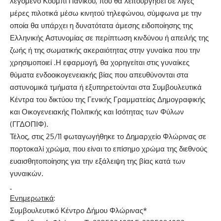
λεγόμενο Κουμπί Πανικού, που θα λειτουργήσει σε λίγες
μέρες πιλοτικά μέσω κινητού τηλεφώνου, σύμφωνα με την
οποία θα υπάρχει η δυνατότατα άμεσης ειδοποίησης της
Ελληνικής Αστυνομίας σε περίπτωση κινδύνου ή απειλής της
ζωής ή της σωματικής ακεραιότητας στην γυναίκα που την
χρησιμοποιεί .Η εφαρμογή, θα χορηγείται στις γυναίκες
θύματα ενδοοικογενειακής βίας που απευθύνονται στα
αστυνομικά τμήματα ή εξυπηρετούνται στα Συμβουλευτικά
Κέντρα του δικτύου της Γενικής Γραμματείας Δημογραφικής
και Οικογενειακής Πολιτικής και Ισότητας των Φύλων
(ΓΓΔΟΠΙΦ).
Τέλος, στις 25/11 φωταγωγήθηκε το Δημαρχείο Φλώρινας σε
πορτοκαλί χρώμα, που είναι το επίσημο χρώμα της διεθνούς
ευαισθητοποίησης για την εξάλειψη της βίας κατά των
γυναικών.
Ενημερωτικά
:
Συμβουλευτικό Κέντρο Δήμου Φλώρινας*