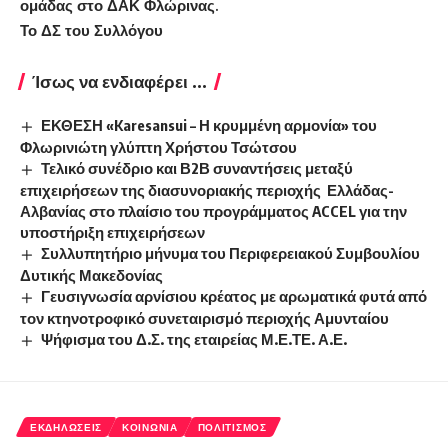
ομάδας στο ΔΑΚ Φλώρινας.
Το ΔΣ του Συλλόγου
Ίσως να ενδιαφέρει ...
ΕΚΘΕΣΗ «Karesansui – Η κρυμμένη αρμονία» του
Φλωρινιώτη γλύπτη Χρήστου Τσώτσου
Τελικό συνέδριο και Β2Β συναντήσεις μεταξύ
επιχειρήσεων της διασυνοριακής περιοχής Ελλάδας-
Αλβανίας στο πλαίσιο του προγράμματος ACCEL για την
υποστήριξη επιχειρήσεων
Συλλυπητήριο μήνυμα του Περιφερειακού Συμβουλίου
Δυτικής Μακεδονίας
Γευσιγνωσία αρνίσιου κρέατος με αρωματικά φυτά από
τον κτηνοτροφικό συνεταιρισμό περιοχής Αμυνταίου
Ψήφισμα του Δ.Σ. της εταιρείας Μ.Ε.ΤΕ. Α.Ε.
ΕΚΔΗΛΏΣΕΙΣ
ΚΟΙΝΩΝΊΑ
ΠΟΛΙΤΙΣΜΌΣ