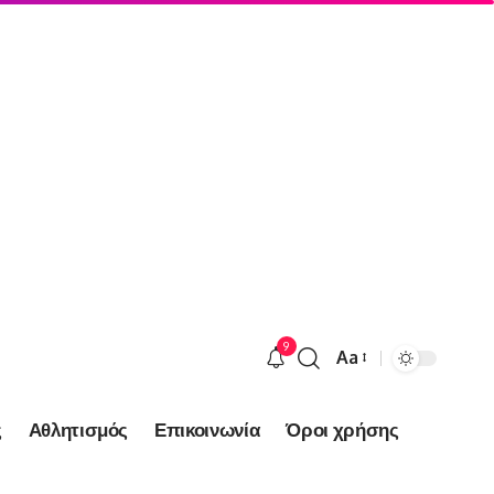
9
Aa
Font
Resizer
ς
Αθλητισμός
Επικοινωνία
Όροι χρήσης