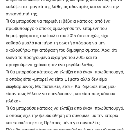
καλύψει τα τραγικά της λάθη, τις αδυναμίες και εν τέλει την
ανικανότητά της.
Τι θα μπορούσε να περιμένει βέβαια κάποιος, από ένα
πρωθυπουργό ο οποίος ομολόγησε την επομένη του
δημοψηφίσματος τον Ιούλιο του 2015 ότι ευτυχώς είχα
καθαρό μυαλό και πήρα τη σωστή απόφαση να μην
ακολουθήσω την απόφαση του δημοψηφίσματος. Άρα, ότι
έλεγα το προηγούμενο εξάμηνο του 2015 και τα
προηγούμενα χρόνια ήταν ένα μεγάλο λάθος.
Τι θα μπορούσε κάποιος να ελπίζει από έναν πρωθυπουργό,
ο οποίος είπε «μπορεί να είπα ψέματα αλλά δεν είμαι
διεφθαρμένος. Με πιστεύετε, έτσι;» Και δήλωσε πώς μου
είπαν πως θέλουν να επενδύσουν , και είπα πως κάνουν
πλάκα»
Τι θα μπορούσε κάποιος να ελπίζει από έναν πρωθυπουργό,
ο οποίος είχε την ψευδαίσθηση ότι συνομιλεί με την ιστορία
και επισκέφτηκε τις Πρέσπες μόνο για συναυλία.;
Πώς θα μπορεί κάποιος να στηριχθεί σε έναν πρωθυπουργό