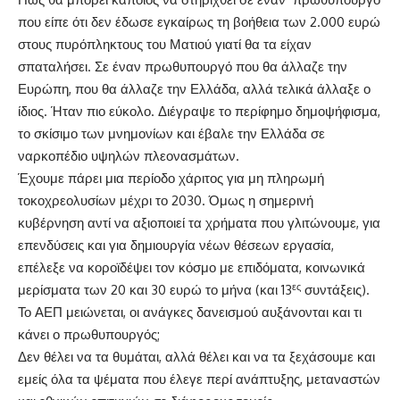
που είπε ότι δεν έδωσε εγκαίρως τη βοήθεια των 2.000 ευρώ
στους πυρόπληκτους του Ματιού γιατί θα τα είχαν
σπαταλήσει. Σε έναν πρωθυπουργό που θα άλλαζε την
Ευρώπη, που θα άλλαζε την Ελλάδα, αλλά τελικά άλλαξε ο
ίδιος. Ήταν πιο εύκολο. Διέγραψε το περίφημο δημοψήφισμα,
το σκίσιμο των μνημονίων και έβαλε την Ελλάδα σε
ναρκοπέδιο υψηλών πλεονασμάτων.
Έχουμε πάρει μια περίοδο χάριτος για μη πληρωμή
τοκοχρεολυσίων μέχρι το 2030. Όμως η σημερινή
κυβέρνηση αντί να αξιοποιεί τα χρήματα που γλιτώνουμε, για
επενδύσεις και για δημιουργία νέων θέσεων εργασία,
επέλεξε να κοροϊδέψει τον κόσμο με επιδόματα, κοινωνικά
ες
μερίσματα των 20 και 30 ευρώ το μήνα (και 13
συντάξεις).
Το ΑΕΠ μειώνεται, οι ανάγκες δανεισμού αυξάνονται και τι
κάνει ο πρωθυπουργός;
Δεν θέλει να τα θυμάται, αλλά θέλει και να τα ξεχάσουμε και
εμείς όλα τα ψέματα που έλεγε περί ανάπτυξης, μεταναστών