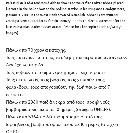
Palestinian leader Mahmoud Abbas cheer and wave flags after Abbas placed
his vote in the ballot box at the polling station in his Muqaata Headquarters,
January 9, 2005 in the West Bank town of Ramallah. Abbas is frontrunner
amongst seven candidates for the January 9 polls to elect a successor for the
late Palestinian leader Yasser Arafat. (Photo by Christopher Furlong/Getty
Images)
Πάνω από 70 χρόνια κατοχής.
Τους παίρνουν τα σπίτια, τα εδάφη, τον αέρα που αναπνέουν.
Δεν έχουν πατρίδα.
Τους κόβουν το πόσιμο νερό, χτίζουν τείχη ντροπής.
Τους σκοτώνουν, τους βιάζουν, τους χτυπούν, τους
φυλακίζουν, τους απαγορεύουν την ζωή πάνω από 7
δεκαετίες.
Πάνω από 2360 παιδιά νεκρά από τους Ισραηλινούς
βομβαρδισμούς μέσα σε 10 ημέρες (στοιχεία UNICEF).
Πάνω από 5364 παιδιά τραυματισμένα από τους
Ισραηλινούς βομβαρδισμούς μέσα σε 10 ημέρες (στοιχεία
ΟΗΕ).