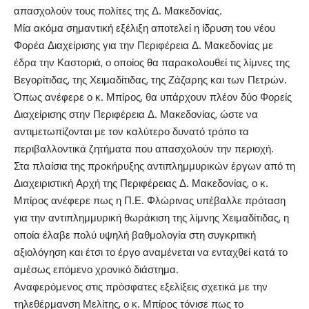
απασχολούν τους πολίτες της Δ. Μακεδονίας.
Μία ακόμα σημαντική εξέλιξη αποτελεί η ίδρυση του νέου
Φορέα Διαχείρισης για την Περιφέρεια Δ. Μακεδονίας με
έδρα την Καστοριά, ο οποίος θα παρακολουθεί τις λίμνες της
Βεγορίτιδας, της Χειμαδίτιδας, της Ζάζαρης και των Πετρών.
Όπως ανέφερε ο κ. Μπίρος, θα υπάρχουν πλέον δύο Φορείς
Διαχείρισης στην Περιφέρεια Δ. Μακεδονίας, ώστε να
αντιμετωπίζονται με τον καλύτερο δυνατό τρόπο τα
περιβαλλοντικά ζητήματα που απασχολούν την περιοχή.
Στα πλαίσια της προκήρυξης αντιπλημμυρικών έργων από τη
Διαχειριστική Αρχή της Περιφέρειας Δ. Μακεδονίας, ο κ.
Μπίρος ανέφερε πως η Π.Ε. Φλώρινας υπέβαλλε πρόταση
για την αντιπλημμυρική θωράκιση της λίμνης Χειμαδίτιδας, η
οποία έλαβε πολύ υψηλή βαθμολογία στη συγκριτική
αξιολόγηση και έτσι το έργο αναμένεται να ενταχθεί κατά το
αμέσως επόμενο χρονικό διάστημα.
Αναφερόμενος στις πρόσφατες εξελίξεις σχετικά με την
τηλεθέρμανση Μελίτης, ο κ. Μπίρος τόνισε πως το