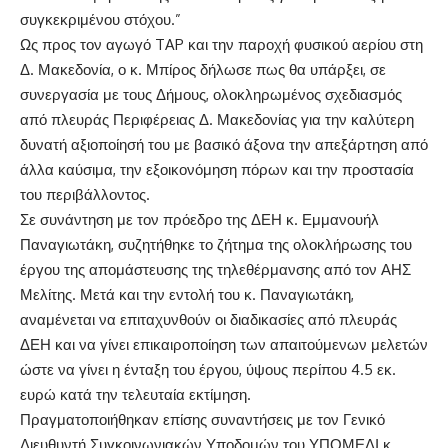
συγκεκριμένου στόχου.”
Ως προς τον αγωγό TAP και την παροχή φυσικού αερίου στη
Δ. Μακεδονία, ο κ. Μπίρος δήλωσε πως θα υπάρξει, σε
συνεργασία με τους Δήμους, ολοκληρωμένος σχεδιασμός
από πλευράς Περιφέρειας Δ. Μακεδονίας για την καλύτερη
δυνατή αξιοποίησή του με βασικό άξονα την απεξάρτηση από
άλλα καύσιμα, την εξοικονόμηση πόρων και την προστασία
του περιβάλλοντος.
Σε συνάντηση με τον πρόεδρο της ΔΕΗ κ. Εμμανουήλ
Παναγιωτάκη, συζητήθηκε το ζήτημα της ολοκλήρωσης του
έργου της απομάστευσης της τηλεθέρμανσης από τον ΑΗΣ
Μελίτης. Μετά και την εντολή του κ. Παναγιωτάκη,
αναμένεται να επιταχυνθούν οι διαδικασίες από πλευράς
ΔΕΗ και να γίνει επικαιροποίηση των απαιτούμενων μελετών
ώστε να γίνει η ένταξη του έργου, ύψους περίπου 4.5 εκ.
ευρώ κατά την τελευταία εκτίμηση.
Πραγματοποιήθηκαν επίσης συναντήσεις με τον Γενικό
Διευθυντή Συγκοινωνιακών Υποδομών του ΥΠΟΜΕΔΙ κ.