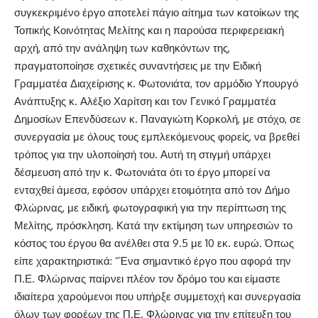
συγκεκριμένο έργο αποτελεί πάγιο αίτημα των κατοίκων της
Τοπικής Κοινότητας Μελίτης και η παρούσα περιφερειακή
αρχή, από την ανάληψη των καθηκόντων της,
πραγματοποίησε σχετικές συναντήσεις με την Ειδική
Γραμματέα Διαχείρισης κ. Φωτονιάτα, τον αρμόδιο Υπουργό
Ανάπτυξης κ. Αλέξιο Χαρίτση και τον Γενικό Γραμματέα
Δημοσίων Επενδύσεων κ. Παναγιώτη Κορκολή, με στόχο, σε
συνεργασία με όλους τους εμπλεκόμενους φορείς, να βρεθεί
τρόπος για την υλοποίησή του. Αυτή τη στιγμή υπάρχει
δέσμευση από την κ. Φωτονιάτα ότι το έργο μπορεί να
ενταχθεί άμεσα, εφόσον υπάρχει ετοιμότητα από τον Δήμο
Φλώρινας, με ειδική, φωτογραφική για την περίπτωση της
Μελίτης, πρόσκληση. Κατά την εκτίμηση των υπηρεσιών το
κόστος του έργου θα ανέλθει στα 9.5 με 10 εκ. ευρώ. Όπως
είπε χαρακτηριστικά: “Ένα σημαντικό έργο που αφορά την
Π.Ε. Φλώρινας παίρνει πλέον τον δρόμο του και είμαστε
ιδιαίτερα χαρούμενοι που υπήρξε συμμετοχή και συνεργασία
όλων των φορέων της Π.Ε. Φλώρινας για την επίτευξη του