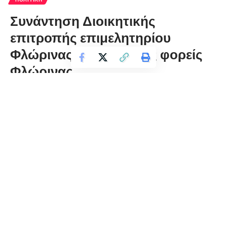
Συνάντηση Διοικητικής
επιτροπής επιμελητηρίου
Φλώρινας με θεσμικούς φορείς
Φλώρινας
florinapress.gr
Τρίτη 16 Ιανουαρίου, 2018 14:05
ΣΥΝΑΝΤΗΣΗΣ ΔΙΟΙΚΗΤΙΚΗΣ ΕΠΙΤΡΟΠΗΣ
ΕΠΙΜΕΛΗΤΗΡΙΟΥ ΦΛΩΡΙΝΑΣ
ΜΕ ΘΕΣΜΙΚΟΥΣ ΦΟΡΕΙΣ Ν. ΦΛΩΡΙΝΑΣ
Τον Μητροπολίτη κ.κ. Θεόκλητο και τον Δήμαρχο Φλώρινας
κ. Γιάννη Βοσκόπουλο επισκέφθηκαν στο γραφείο τους ο
Πρόεδρος του Επιμελητηρίου Φλώρινας κ. Σάββας
Σαπαλίδης με τον Α΄ Αντιπρόεδρο κ. Τάσο Καραμήτσο και