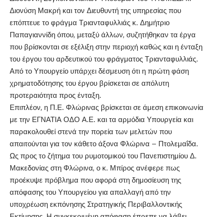
Διονύση Μακρή και τον Διευθυντή της υπηρεσίας που
επόπτευε το φράγμα Τριανταφυλλιάς κ. Δημήτριο
Παπαγιαννίδη όπου, μεταξύ άλλων, συζητήθηκαν τα έργα
που βρίσκονται σε εξέλιξη στην περιοχή καθώς και η ένταξη
του έργου του αρδευτικού του φράγματος Τριανταφυλλιάς.
Από το Υπουργείο υπάρχει δέσμευση ότι η πρώτη φάση
χρηματοδότησης του έργου βρίσκεται σε απόλυτη
προτεραιότητα προς ένταξη.
Επιπλέον, η Π.Ε. Φλώρινας βρίσκεται σε άμεση επικοινωνία
με την ΕΓΝΑΤΙΑ ΟΔΟ Α.Ε. και τα αρμόδια Υπουργεία και
παρακολουθεί στενά την πορεία των μελετών που
απαιτούνται για τον κάθετο άξονα Φλώρινα – Πτολεμαΐδα.
Ως προς το ζήτημα του ρυμοτομικού του Πανεπιστημίου Δ.
Μακεδονίας στη Φλώρινα, ο κ. Μπίρος ανέφερε πως
προέκυψε πρόβλημα που αφορά στη δημοσίευση της
απόφασης του Υπουργείου για απαλλαγή από την
υποχρέωση εκπόνησης Στρατηγικής Περιβαλλοντικής
Εκτίμησης. Η συγκεκριμένη απόφαση έπρεπε να λάβει