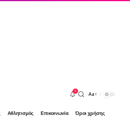
9
Aa
Font
Resizer
ς
Αθλητισμός
Επικοινωνία
Όροι χρήσης