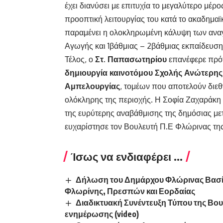
έχει διανύσει με επιτυχία το μεγαλύτερο μέρ
προοπτική λειτουργίας του κατά το ακαδημαϊ
παραμένει η ολοκληρωμένη κάλυψη των αναγ
Αγωγής και 1βάθμιας – 2βάθμιας εκπαίδευση
Τέλος, ο
Στ. Παπασωτηρίου
επανέφερε πρότ
δημιουργία καινοτόμου Σχολής Ανώτερης
Αμπελουργίας
, τομέων που αποτελούν διεθ
ολόκληρης της περιοχής. Η Σοφία Ζαχαράκη 
της ευρύτερης αναβάθμισης της δημόσιας με
ευχαρίστησε τον Βουλευτή Π.Ε Φλώρινας της
Ίσως να ενδιαφέρει ...
Δήλωση του Δημάρχου Φλώρινας Βασίλη
Φλωρίνης, Πρεσπών και Εορδαίας
Διαδικτυακή Συνέντευξη Τύπου της Βο
ενημέρωσης (video)