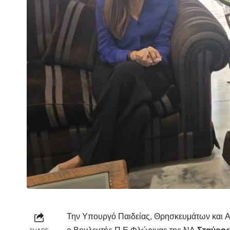
Την Υπουργό Παιδείας, Θρησκευμάτων και 
ο Βουλευτής Π.Ε Φλώρινας της ΝΔ
Σταύρος