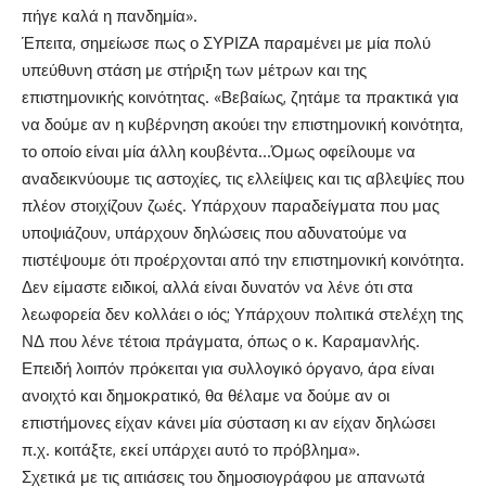
πήγε καλά η πανδημία».
Έπειτα, σημείωσε πως ο ΣΥΡΙΖΑ παραμένει με μία πολύ
υπεύθυνη στάση με στήριξη των μέτρων και της
επιστημονικής κοινότητας. «Βεβαίως, ζητάμε τα πρακτικά για
να δούμε αν η κυβέρνηση ακούει την επιστημονική κοινότητα,
το οποίο είναι μία άλλη κουβέντα…Όμως οφείλουμε να
αναδεικνύουμε τις αστοχίες, τις ελλείψεις και τις αβλεψίες που
πλέον στοιχίζουν ζωές. Υπάρχουν παραδείγματα που μας
υποψιάζουν, υπάρχουν δηλώσεις που αδυνατούμε να
πιστέψουμε ότι προέρχονται από την επιστημονική κοινότητα.
Δεν είμαστε ειδικοί, αλλά είναι δυνατόν να λένε ότι στα
λεωφορεία δεν κολλάει ο ιός; Υπάρχουν πολιτικά στελέχη της
ΝΔ που λένε τέτοια πράγματα, όπως ο κ. Καραμανλής.
Επειδή λοιπόν πρόκειται για συλλογικό όργανο, άρα είναι
ανοιχτό και δημοκρατικό, θα θέλαμε να δούμε αν οι
επιστήμονες είχαν κάνει μία σύσταση κι αν είχαν δηλώσει
π.χ. κοιτάξτε, εκεί υπάρχει αυτό το πρόβλημα».
Σχετικά με τις αιτιάσεις του δημοσιογράφου με απανωτά