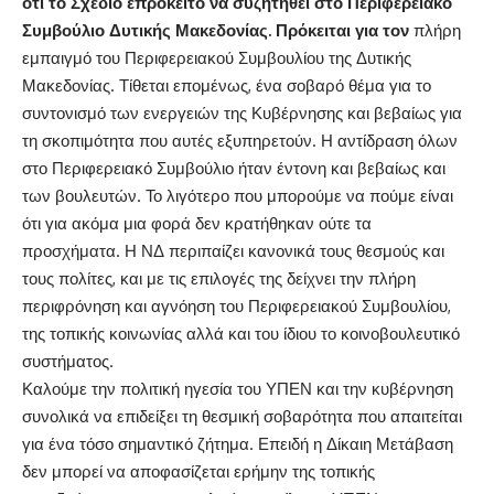
ότι το Σχέδιο επρόκειτο να συζητηθεί στο Περιφερειακό
Συμβούλιο Δυτικής Μακεδονίας. Πρόκειται για τον
πλήρη
εμπαιγμό του Περιφερειακού Συμβουλίου της Δυτικής
Μακεδονίας. Τίθεται επομένως, ένα σοβαρό θέμα για το
συντονισμό των ενεργειών της Κυβέρνησης και βεβαίως για
τη σκοπιμότητα που αυτές εξυπηρετούν. Η αντίδραση όλων
στο Περιφερειακό Συμβούλιο ήταν έντονη και βεβαίως και
των βουλευτών. Το λιγότερο που μπορούμε να πούμε είναι
ότι για ακόμα μια φορά δεν κρατήθηκαν ούτε τα
προσχήματα. Η ΝΔ περιπαίζει κανονικά τους θεσμούς και
τους πολίτες, και με τις επιλογές της δείχνει την πλήρη
περιφρόνηση και αγνόηση του Περιφερειακού Συμβουλίου,
της τοπικής κοινωνίας αλλά και του ίδιου το κοινοβουλευτικό
συστήματος.
Καλούμε την πολιτική ηγεσία του ΥΠΕΝ και την κυβέρνηση
συνολικά να επιδείξει τη θεσμική σοβαρότητα που απαιτείται
για ένα τόσο σημαντικό ζήτημα. Επειδή η Δίκαιη Μετάβαση
δεν μπορεί να αποφασίζεται ερήμην της τοπικής