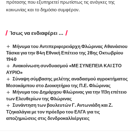
πρότασης που εξυπηρετεί πρωτίστως τις ανάγκες της
κοινωνίας και το δημόσιο συμφέρον.
Ίσως να ενδιαφέρει ...
Μήνυμα του Αντιπεριφερειάρχη Φλώρινας Αθανάσιου
Τάσκα για την 84η Εθνική Επέτειο της 28ης Οκτωβρίου
1940
Ανακοίνωση συνδυασμού «ΜΕ ΣΥΝΕΠΕΙΑ ΚΑΙ ΣΤΟ
ΑΥΡΙΟ»
Σύναψη σύμβασης μελέτης αναδασμού αγροκτήματος
Μεσοκάμπου στο Διοικητήριο της Π.Ε. Φλώρινας
Μήνυμα του Δημάρχου Φλώρινας για την 113η επέτειο
των Ελευθερίων της Φλώρινας
Συνάντηση των βουλευτών Γ. Αντωνιάδη και Ζ.
Τζηκαλάγια με τον πρόεδρο του ΕΛΓΑ για τις
αποζημιώσεις στις δενδροκαλλιέργειες