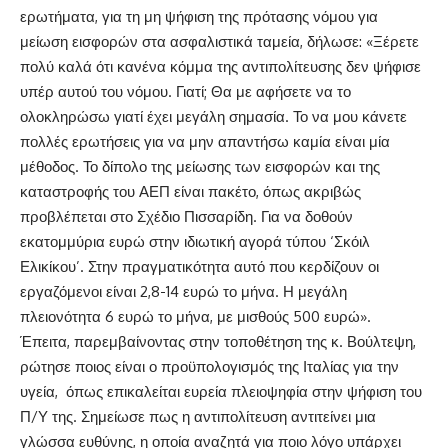
ερωτήματα, για τη μη ψήφιση της πρότασης νόμου για
μείωση εισφορών στα ασφαλιστικά ταμεία, δήλωσε: «Ξέρετε
πολύ καλά ότι κανένα κόμμα της αντιπολίτευσης δεν ψήφισε
υπέρ αυτού του νόμου. Γιατί; Θα με αφήσετε να το
ολοκληρώσω γιατί έχει μεγάλη σημασία. Το να μου κάνετε
πολλές ερωτήσεις για να μην απαντήσω καμία είναι μία
μέθοδος. Το δίπολο της μείωσης των εισφορών και της
καταστροφής του ΑΕΠ είναι πακέτο, όπως ακριβώς
προβλέπεται στο Σχέδιο Πισσαρίδη. Για να δοθούν
εκατομμύρια ευρώ στην ιδιωτική αγορά τύπου ‘Σκόιλ
Ελικίκου’. Στην πραγματικότητα αυτό που κερδίζουν οι
εργαζόμενοι είναι 2,8-14 ευρώ το μήνα. Η μεγάλη
πλειονότητα 6 ευρώ το μήνα, με μισθούς 500 ευρώ».
Έπειτα, παρεμβαίνοντας στην τοποθέτηση της κ. Βούλτεψη,
ρώτησε ποιος είναι ο προϋπολογισμός της Ιταλίας για την
υγεία, όπως επικαλείται ευρεία πλειοψηφία στην ψήφιση του
Π/Υ της. Σημείωσε πως η αντιπολίτευση αντιτείνει μια
γλώσσα ευθύνης, η οποία αναζητά για ποιο λόγο υπάρχει