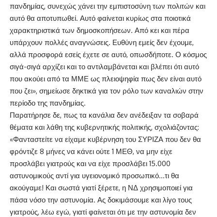
πανδημίας, συνεχώς χάνει την εμπιστοσύνη των πολιτών και
αυτό θα αποτυπωθεί. Αυτό φαίνεται κυρίως στα ποιοτικά
χαρακτηριστικά των δημοσκοπήσεων. Από κει και πέρα
υπάρχουν πολλές αναγνώσεις. Ευθύνη εμείς δεν έχουμε,
αλλά προσφορά εσείς έχετε σε αυτό, οπωσδήποτε. Ο κόσμος
σιγά-σιγά αρχίζει και το αντιλαμβάνεται και βλέπει ότι αυτό
που ακούει από τα ΜΜΕ ως πλειοψηφία πως δεν είναι αυτό
που ζει», σημείωσε δηκτικά για τον ρόλο των καναλιών στην
περίοδο της πανδημίας.
Παρατήρησε δε, πως τα κανάλια δεν ανέδειξαν τα σοβαρά
θέματα και λάθη της κυβερνητικής πολιτικής, σχολιάζοντας:
«Φανταστείτε να είχαμε κυβέρνηση του ΣΥΡΙΖΑ που δεν θα
φρόντιζε 8 μήνες να κάνει ούτε 1 ΜΕΘ, να μην είχε
προσλάβει γιατρούς και να είχε προσλάβει 15.000
αστυνομικούς αντί για υγειονομικό προσωπικό…τι θα
ακούγαμε! Και σωστά γιατί ξέρετε, η ΝΔ χρησιμοποιεί για
πάσα νόσο την αστυνομία. Ας δοκιμάσουμε και λίγο τους
γιατρούς, λέω εγώ, γιατί φαίνεται ότι με την αστυνομία δεν