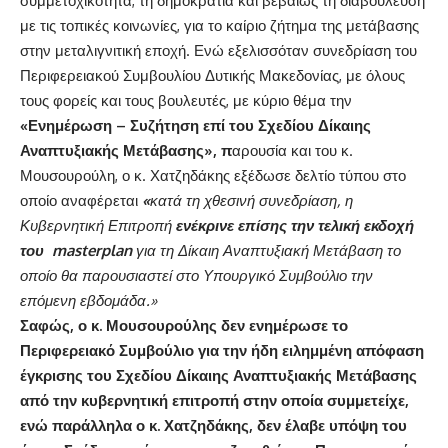
συμμετοχικότητα, τη δημοκρατία και βεβαίως τη διαβούλευση
με τις τοπικές κοινωνίες, για το καίριο ζήτημα της μετάβασης
στην μεταλιγνιτική εποχή. Ενώ εξελισσόταν συνεδρίαση του
Περιφερειακού Συμβουλίου Δυτικής Μακεδονίας, με όλους
τους φορείς και τους βουλευτές, με κύριο θέμα την
«Ενημέρωση – Συζήτηση επί του Σχεδίου Δίκαιης
Αναπτυξιακής Μετάβασης», π
αρουσία και του κ.
Μουσουρούλη, ο κ. Χατζηδάκης εξέδωσε δελτίο τύπου στο
οποίο αναφέρεται
«
κατά τη χθεσινή συνεδρίαση, η
Κυβερνητική Επιτροπή
ενέκρινε επίσης την τελική εκδοχή
του
masterplan
για τη Δίκαιη Αναπτυξιακή Μετάβαση το
οποίο θα παρουσιαστεί στο Υπουργικό Συμβούλιο την
επόμενη εβδομάδα
.»
Σαφώς, ο κ. Μουσουρούλης δεν ενημέρωσε το
Περιφερειακό Συμβούλιο για την ήδη ειλημμένη απόφαση
έγκρισης του Σχεδίου Δίκαιης Αναπτυξιακής Μετάβασης
από την κυβερνητική επιτροπή στην οποία συμμετείχε,
ενώ παράλληλα ο κ. Χατζηδάκης, δεν έλαβε υπόψη του