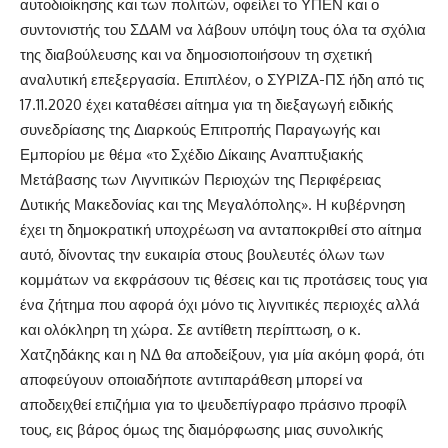
αυτοδιοίκησης και των πολιτών, οφείλει το ΥΠΕΝ και ο
συντονιστής του ΣΔΑΜ να λάβουν υπόψη τους όλα τα σχόλια
της διαβούλευσης και να δημοσιοποιήσουν τη σχετική
αναλυτική επεξεργασία. Επιπλέον, ο ΣΥΡΙΖΑ-ΠΣ ήδη από τις
17.11.2020 έχει καταθέσει αίτημα για τη διεξαγωγή ειδικής
συνεδρίασης της Διαρκούς Επιτροπής Παραγωγής και
Εμπορίου με θέμα «το Σχέδιο Δίκαιης Αναπτυξιακής
Μετάβασης των Λιγνιτικών Περιοχών της Περιφέρειας
Δυτικής Μακεδονίας και της Μεγαλόπολης». Η κυβέρνηση
έχει τη δημοκρατική υποχρέωση να ανταποκριθεί στο αίτημα
αυτό, δίνοντας την ευκαιρία στους βουλευτές όλων των
κομμάτων να εκφράσουν τις θέσεις και τις προτάσεις τους για
ένα ζήτημα που αφορά όχι μόνο τις λιγνιτικές περιοχές αλλά
και ολόκληρη τη χώρα. Σε αντίθετη περίπτωση, ο κ.
Χατζηδάκης και η ΝΔ θα αποδείξουν, για μία ακόμη φορά, ότι
αποφεύγουν οποιαδήποτε αντιπαράθεση μπορεί να
αποδειχθεί επιζήμια για το ψευδεπίγραφο πράσινο προφίλ
τους, εις βάρος όμως της διαμόρφωσης μιας συνολικής