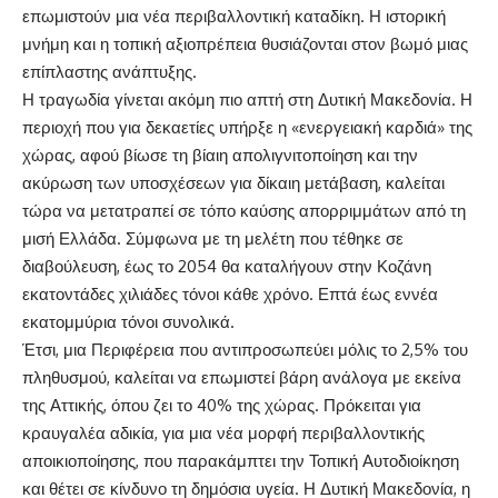
επωμιστούν μια νέα περιβαλλοντική καταδίκη. Η ιστορική
μνήμη και η τοπική αξιοπρέπεια θυσιάζονται στον βωμό μιας
επίπλαστης ανάπτυξης.
Η τραγωδία γίνεται ακόμη πιο απτή στη Δυτική Μακεδονία. Η
περιοχή που για δεκαετίες υπήρξε η «ενεργειακή καρδιά» της
χώρας, αφού βίωσε τη βίαιη απολιγνιτοποίηση και την
ακύρωση των υποσχέσεων για δίκαιη μετάβαση, καλείται
τώρα να μετατραπεί σε τόπο καύσης απορριμμάτων από τη
μισή Ελλάδα. Σύμφωνα με τη μελέτη που τέθηκε σε
διαβούλευση, έως το 2054 θα καταλήγουν στην Κοζάνη
εκατοντάδες χιλιάδες τόνοι κάθε χρόνο. Επτά έως εννέα
εκατομμύρια τόνοι συνολικά.
Έτσι, μια Περιφέρεια που αντιπροσωπεύει μόλις το 2,5% του
πληθυσμού, καλείται να επωμιστεί βάρη ανάλογα με εκείνα
της Αττικής, όπου ζει το 40% της χώρας. Πρόκειται για
κραυγαλέα αδικία, για μια νέα μορφή περιβαλλοντικής
αποικιοποίησης, που παρακάμπτει την Τοπική Αυτοδιοίκηση
και θέτει σε κίνδυνο τη δημόσια υγεία. Η Δυτική Μακεδονία, η