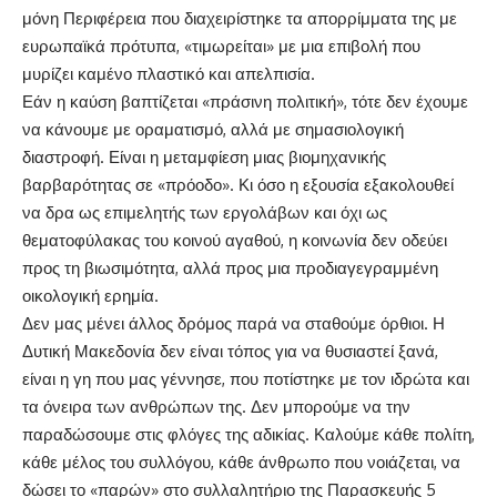
μόνη Περιφέρεια που διαχειρίστηκε τα απορρίμματα της με
ευρωπαϊκά πρότυπα, «τιμωρείται» με μια επιβολή που
μυρίζει καμένο πλαστικό και απελπισία.
Εάν η καύση βαπτίζεται «πράσινη πολιτική», τότε δεν έχουμε
να κάνουμε με οραματισμό, αλλά με σημασιολογική
διαστροφή. Είναι η μεταμφίεση μιας βιομηχανικής
βαρβαρότητας σε «πρόοδο». Κι όσο η εξουσία εξακολουθεί
να δρα ως επιμελητής των εργολάβων και όχι ως
θεματοφύλακας του κοινού αγαθού, η κοινωνία δεν οδεύει
προς τη βιωσιμότητα, αλλά προς μια προδιαγεγραμμένη
οικολογική ερημία.
Δεν μας μένει άλλος δρόμος παρά να σταθούμε όρθιοι. Η
Δυτική Μακεδονία δεν είναι τόπος για να θυσιαστεί ξανά,
είναι η γη που μας γέννησε, που ποτίστηκε με τον ιδρώτα και
τα όνειρα των ανθρώπων της. Δεν μπορούμε να την
παραδώσουμε στις φλόγες της αδικίας. Καλούμε κάθε πολίτη,
κάθε μέλος του συλλόγου, κάθε άνθρωπο που νοιάζεται, να
δώσει το «παρών» στο συλλαλητήριο της Παρασκευής 5