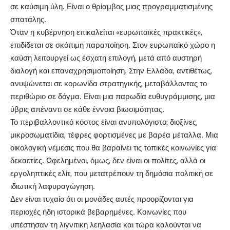
σε καύσιμη ύλη. Είναι ο θρίαμβος μιας προγραμματισμένης
σπατάλης.
Όταν η κυβέρνηση επικαλείται «ευρωπαϊκές πρακτικές»,
επιδίδεται σε σκόπιμη παραποίηση. Στον ευρωπαϊκό χώρο η
καύση λειτουργεί ως έσχατη επιλογή, μετά από αυστηρή
διαλογή και επαναχρησιμοποίηση. Στην Ελλάδα, αντιθέτως,
ανυψώνεται σε κορωνίδα στρατηγικής, μεταβάλλοντας το
περιθώριο σε δόγμα. Είναι μια παρωδία ευθυγράμμισης, μια
ύβρις απέναντι σε κάθε έννοια βιωσιμότητας.
Το περιβαλλοντικό κόστος είναι ανυπολόγιστο: διοξίνες,
μικροσωματίδια, τέφρες φορτισμένες με βαρέα μέταλλα. Μια
οικολογική νέμεσις που θα βαραίνει τις τοπικές κοινωνίες για
δεκαετίες. Ωφελημένοι, όμως, δεν είναι οι πολίτες, αλλά οι
εργοληπτικές ελίτ, που μετατρέπουν τη δημόσια πολιτική σε
ιδιωτική λαφυραγώγηση.
Δεν είναι τυχαίο ότι οι μονάδες αυτές προορίζονται για
περιοχές ήδη ιστορικά βεβαρημένες. Κοινωνίες που
υπέστησαν τη λιγνιτική λεηλασία και τώρα καλούνται να