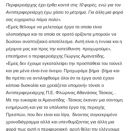
Περιφερειάρχης έχει έρθει κοντά στις 10 φορές, ενώ για τον
Αντιπεριφερειάρχη έχω χάσει το μέτρημα. Για άλλη μια φορά
σας ευχαριστώ πάρα πολύ».
«Εμείς θέλουμε να μελετούμε έργα τα οποία είναι
υλοποιήσιμα και τα οποία σε ορατό ορίζοντα μπορούν να
δώσουν αναπτυξιακό αποτέλεσμα. Αυτή είναι η έννοια και η
μέριμνα μας και προς την κατεύθυνση προχωρούμε»,
επεσήμανε ο περιφερειάρχης Γιώργος Αμανατίδης.
«Εμείς δεν έχουμε εγκαταλείψει την προσπάθεια του τούνελ
και για μένα είναι ένα όνειρο. Προχωράμε βήμα -βήμα και
θα πρέπει να αντιληφθούμε όλοι ότι τα έργα αυτά έχουν
κάποια δυσκολία και χρειάζεται υπομονή» τόνισε ο
Αντιπεριφερειάρχης Π.Ε. Φλώρινας Αθανάσιος Τάσκας. .
Με την ευκαιρία οι Αμανατίδης -Τάσκας έκαναν μια σύντομη
ενημέρωση και για τα υπόλοιπα έργα της περιοχής
Πρεσπών, που δεν είναι και λίγα, δίνοντας συγκεκριμένο
χρονοδιάγραμμα αλλά και υπενθυμίζοντας για άλλη μια
φορά πως αυτή η περιφερειακή αρχή θέλει την ελέγχουμε