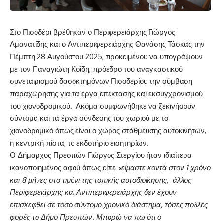
Στο Πισοδέρι βρέθηκαν ο Περιφερειάρχης Γιώργος
Αμανατίδης και ο Αντιπεριφερειάρχης Θανάσης Τάσκας την
Πέμπτη 28 Αυγούστου 2025, προκειμένου να υπογράψουν
με τον Παναγιώτη Κοΐδη, πρόεδρο του αναγκαστικού
συνεταιρισμού δασοκτημόνων Πισοδερίου την σύμβαση
παραχώρησης για τα έργα επέκτασης και εκσυγχρονισμού
του χιονοδρομικού. Ακόμα συμφωνήθηκε να ξεκινήσουν
σύντομα και τα έργα σύνδεσης του χωριού με το
χιονοδρομικό όπως είναι ο χώρος στάθμευσης αυτοκινήτων,
η κεντρική πίστα, το εκδοτήριο εισητηρίων.
Ο Δήμαρχος Πρεσπών Γιώργος Στεργίου ήταν ιδιαίτερα
ικανοποιημένος αφού όπως είπε
«είμαστε κοντά στον 1 χρόνο
και 8 μήνες στο τιμόνι της τοπικής αυτοδιοίκησης, άλλος
Περιφερειάρχης και Αντιπεριφερειάρχης δεν έχουν
επισκεφθεί σε τόσο σύντομο χρονικό διάστημα, τόσες πολλές
φορές το Δήμο Πρεσπών. Μπορώ να πω ότι ο