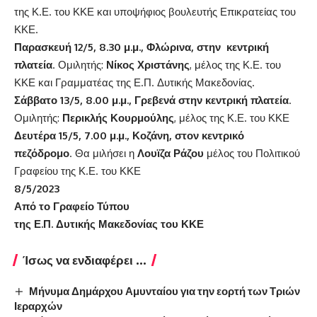
της Κ.Ε. του ΚΚΕ και υποψήφιος βουλευτής Επικρατείας του
ΚΚΕ.
Παρασκευή 12/5, 8.30 μ.μ., Φλώρινα, στην κεντρική
πλατεία
. Ομιλητής:
Νίκος Χριστάνης
, μέλος της Κ.Ε. του
ΚΚΕ και Γραμματέας της Ε.Π. Δυτικής Μακεδονίας.
Σάββατο 13/5, 8.00 μ.μ., Γρεβενά στην κεντρική πλατεία
.
Ομιλητής:
Περικλής Κουρμούλης
, μέλος της Κ.Ε. του ΚΚΕ
Δευτέρα 15/5, 7.00 μ.μ., Κοζάνη, στον κεντρικό
πεζόδρομο
. Θα μιλήσει η
Λουϊζα Ράζου
μέλος του Πολιτικού
Γραφείου της Κ.Ε. του ΚΚΕ
8/5/2023
Από το Γραφείο Τύπου
της Ε.Π. Δυτικής Μακεδονίας του ΚΚΕ
Ίσως να ενδιαφέρει ...
Μήνυμα Δημάρχου Αμυνταίου για την εορτή των Τριών
Ιεραρχών