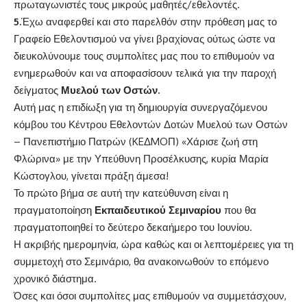
πρωταγωνιστές τους μικρούς μαθητές/εθελοντές.
5.
Έχω αναφερθεί και στο παρελθόν στην πρόθεση μας το
Γραφείο Εθελοντισμού να γίνει βραχίονας ούτως ώστε να
διευκολύνουμε τους συμπολίτες μας που το επιθυμούν να
ενημερωθούν και να αποφασίσουν τελικά για την παροχή
δείγματος
Μυελού των Οστών.
Αυτή μας η επιδίωξη για τη δημιουργία συνεργαζόμενου
κόμβου του Κέντρου Εθελοντών Δοτών Μυελού των Οστών
– Πανεπιστήμιο Πατρών (KEΔMOΠ) «Χάρισε ζωή στη
Φλώρινα» με την Υπεύθυνη Προσέλκυσης, κυρία Μαρία
Κώστογλου, γίνεται πράξη άμεσα!
Το πρώτο βήμα σε αυτή την κατεύθυνση είναι η
πραγματοποίηση
Εκπαιδευτικού Σεμιναρίου
που θα
πραγματοποιηθεί το δεύτερο δεκαήμερο του Ιουνίου.
Η ακριβής ημερομηνία, ώρα καθώς και οι λεπτομέρειες για τη
συμμετοχή στο Σεμινάριο, θα ανακοινωθούν το επόμενο
χρονικό διάστημα.
Όσες και όσοι συμπολίτες μας επιθυμούν να συμμετάσχουν,