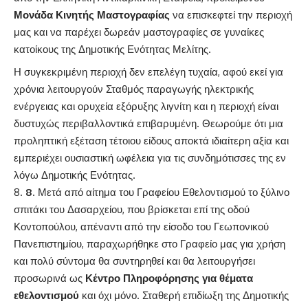
Μονάδα Κινητής Μαστογραφίας
να επισκεφτεί την περιοχή
μας και να παρέχει δωρεάν μαστογραφίες σε γυναίκες
κατοίκους της Δημοτικής Ενότητας Μελίτης.
Η συγκεκριμένη περιοχή δεν επελέγη τυχαία, αφού εκεί για
χρόνια λειτουργούν Σταθμός παραγωγής ηλεκτρικής
ενέργειας και ορυχεία εξόρυξης λιγνίτη και η περιοχή είναι
δυστυχώς περιβαλλοντικά επιβαρυμένη. Θεωρούμε ότι μια
προληπτική εξέταση τέτοιου είδους αποκτά ιδιαίτερη αξία και
εμπεριέχει ουσιαστική ωφέλεια για τις συνδημότισσες της εν
λόγω Δημοτικής Ενότητας.
8
. Μετά από αίτημα του Γραφείου Εθελοντισμού το ξύλινο
σπιτάκι του Δασαρχείου, που βρίσκεται επί της οδού
Κοντοπούλου, απέναντι από την είσοδο του Γεωπονικού
Πανεπιστημίου, παραχωρήθηκε στο Γραφείο μας για χρήση
και πολύ σύντομα θα συντηρηθεί και θα λειτουργήσει
προσωρινά ως
Κέντρο Πληροφόρησης για θέματα
εθελοντισμού
και όχι μόνο. Σταθερή επιδίωξη της Δημοτικής