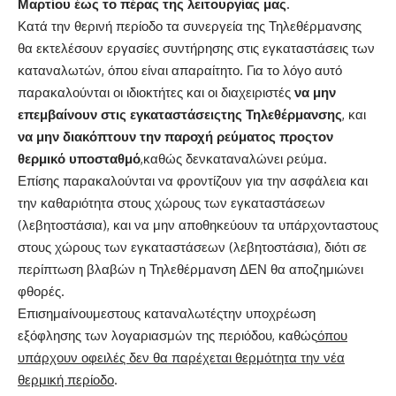
Μαρτίου έως το πέρας της λειτουργίας μας
.
Κατά την θερινή περίοδο τα συνεργεία της Τηλεθέρμανσης
θα εκτελέσουν εργασίες συντήρησης στις εγκαταστάσεις των
καταναλωτών, όπου είναι απαραίτητο. Για το λόγο αυτό
παρακαλούνται οι ιδιοκτήτες και οι διαχειριστές
να μην
επεμβαίνουν στις εγκαταστάσειςτης Τηλεθέρμανσης
, και
να μην διακόπτουν την παροχή ρεύματος προςτον
θερμικό υποσταθμό
,καθώς δενκαταναλώνει ρεύμα.
Επίσης παρακαλούνται να φροντίζουν για την ασφάλεια και
την καθαριότητα στους χώρους των εγκαταστάσεων
(λεβητοστάσια), και να μην αποθηκεύουν τα υπάρχονταστους
στους χώρους των εγκαταστάσεων (λεβητοστάσια), διότι σε
περίπτωση βλαβών η Τηλεθέρμανση ΔΕΝ θα αποζημιώνει
φθορές.
Επισημαίνουμεστους καταναλωτέςτην υποχρέωση
εξόφλησης των λογαριασμών της περιόδου, καθώς
όπου
υπάρχουν οφειλές δεν θα παρέχεται θερμότητα την νέα
θερμική περίοδο
.