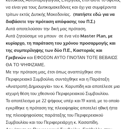
να είναι για τους Δυτικομακεδόνες και όχι για συμφέροντα
τρίτων εκτός Δυτικής Μακεδονίας.
(πατήστε
εδώ
για να
διαβάσετε την πρόταση απόφασης του Π.Σ.)
Αυτά αποτελούσαν την δική μας πρόταση.
Αυτά ζητούσαμε να μπουν σε ένα
νέο
Master Plan,
με
κυρίαρχο, τη παράταση του χρόνου προσαρμογής
και
της συμπερίληψης των δύο Π.Ε., Καστοριάς και
Γρεβενών
και ΕΦΟΣΟΝ ΑΥΤΟ ΓΙΝΟΤΑΝ ΤΟΤΕ ΒΕΒΑΙΩΣ
ΘΑ ΤΟ ΨΗΦΙΖΑΜΕ.
Με την πρόταση μας, έτσι όπως αναπτύχθηκε στο
Περιφερειακό Συμβούλιο, συντάχθηκε και η Παράταξη
«Ανατροπή Δημιουργία» του κ. Καρυπίδη και αποτέλεσε μια
ισχυρή θέση του χθεσινού Περιφερειακού Συμβουλίου.
Το αποτέλεσμα με 22 ψήφους υπέρ και 19 κατά, με το οποίο
εγκρίθηκε η πρόταση της πλειοψηφίας αποτελεί ηθική ήττα
της πλειοψηφούσας παράταξης του Περιφερειακού
Συμβουλίου και του Περιφερειάρχη κ. Κασαπίδη.