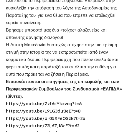
Δεν έπεισε το Περιφερειακό Συμβούλιο. Επέβαλλε
στην
κυριολεξία
την απόφασή του λόγω της Αυτοδυναμίας της
Παράταξής του, για ένα θέμα που έπρεπε να επιδιωχθεί
ευρεία συναίνεση.
Βρήκαμε μπροστά μας ένα «τοίχος» αλαζονείας και
απόλυτης άρνησης διαλόγου!
Η Δυτική Μακεδονία δυστυχώς ατύχησε στην πιο κρίσιμη
στιγμή στην ιστορία της να εκπροσωπείται από έναν
κομματικά δέσμιο Περιφερειάρχη
που πλέον ανέλαβε και
φέρει αυτός και η παράταξή του απόλυτα την ευθύνη για
αυτό που πρόκειται να ζήσει η Περιφέρεια.
Επισυνάπτονται οι εισηγήσεις της επικεφαλής και των
Περιφερειακών Συμβούλων του Συνδυασμού «ΕΛΠΙΔΑ»
(βίντεο).
https://youtu.be/Zzf6cYkxvcg?t=6
https://youtu.be/L9LG3dlr3eE?t=8
https://youtu.be/b-05XFeOSzk?t=26
https://youtu.be/72ij6ZJ18cE?t=62