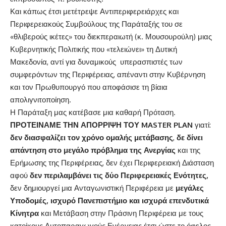
Και κάπως έτσι μετέτρεψε Αντιπεριφερειάρχες και
Περιφερειακούς Συμβούλους της Παράταξής του σε
«θλιβερούς ικέτες» του διεκπεραιωτή (κ. Μουσουρούλη) μιας
Κυβερνητικής Πολιτικής που «τελειώνει» τη Δυτική
Μακεδονία, αντί για δυναμικούς υπερασπιστές των
συμφερόντων της Περιφέρειας,
απέναντι στην Κυβέρνηση
και τον Πρωθυπουργό που αποφάσισε τη βίαια
απολιγνιτοποίηση.
Η Παράταξη μας κατέβασε μια καθαρή Πρόταση.
ΠΡΟΤΕΙΝΑΜΕ ΤΗΝ ΑΠΟΡΡΙΨΗ ΤΟΥ MASTER PLAN
γιατί:
δεν διασφαλίζει
τον χρόνο ομαλής μετάβασης
,
δε δίνει
απάντηση στο μεγάλο πρόβλημα της Ανεργίας
και της
Ερήμωσης της Περιφέρειας, δεν έχει Περιφερειακή Διάσταση
αφού
δεν περιλαμβάνει τις δύο Περιφερειακές Ενότητες,
δεν δημιουργεί μια Ανταγωνιστική Περιφέρεια με
μεγάλες
Υποδομές, ισχυρό Πανεπιστήμιο και ισχυρά επενδυτικά
Κίνητρα
και Μετάβαση στην Πράσινη Περιφέρεια με τους
κατοίκους Αυτοπαραγωγούς Ενέργειας έτσι ώστε το όφελος