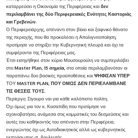
καταρρεύσει η Οικονομία της Περιφέρειας και
δεν
περιλαμβάνει της δύο Περιφερειακές Ενότητες Καστοριάς
και Γρεβενών.
Ο Περιφερειάρχης, απέναντι στον βίαιο και ξαφνικό θάνατο
της περιοχής, που θα προκαλέσει η Απολιγνιτοποίηση,
προτίμησε να στηρίξει την Κυβερνητική πλευρά και όχι τα
συμφέροντα της Περιφέρειας μας.
Έτσι εισηγήθηκε στον κύριο Μουσουρούλη να συμπεριλάβει
στο
Master Plan, 15 σημεία,
στα οποία περιλαμβανόταν οι
παραπάνω δύο βασικές προϋποθέσεις και
ΨΗΦΙΣΑΝ ΥΠΕΡ
ΤΟΥ
MASTER PLAN, ΠΟΥ ΟΜΩΣ ΔΕΝ ΠΕΡΙΕΛΑΜΒΑΝΕ
ΤΙΣ ΘΕΣΕΙΣ ΤΟΥΣ
.
Περίεργο; Σίγουρα ναι για κάθε καλόπιστο πολίτη.
Όχι όμως για τον κ. Κασαπίδη που προτίμησε να
σχοινοβατήσει, ανάμεσα στις κομματικές του δεσμεύσεις και
αυτές του καθήκοντός του απέναντι στην Περιφέρεια,
ενεργώντας όχι ως Αυτοδιοικητικός αλλά ως κυβερνητικός
εκπρόσωπος-π. βουλευτής.