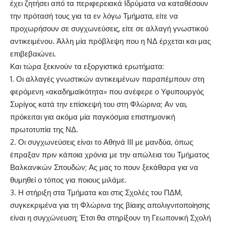
έχει ζητήσει από τα περιφερειακά Ιδρύματα να καταθέσουν
την πρότασή τους για τα εν λόγω Τμήματα, είτε να
προχωρήσουν σε συγχωνεύσεις, είτε σε αλλαγή γνωστικού
αντικειμένου. Άλλη μία πρόβλεψη που η ΝΔ έρχεται και μας
επιβεβαιώνει.
Και τώρα ξεκινούν τα εξοργιστικά ερωτήματα:
1. Οι αλλαγές γνωστικών αντικειμένων παραπέμπουν στη
φερόμενη «ακαδημαϊκότητα» που ανέφερε ο Υφυπουργός
Συρίγος κατά την επίσκεψή του στη Φλώρινα; Αν ναι,
πρόκειται για ακόμα μία παγκόσμια επιστημονική
πρωτοτυπία της ΝΔ.
2. Οι συγχωνεύσεις είναι το Αθηνά ΙΙΙ με μανδύα, όπως
έπραξαν πριν κάποια χρόνια με την απώλεια του Τμήματος
Βαλκανικών Σπουδών; Ας μας το πουν ξεκάθαρα για να
θυμηθεί ο τόπος για ποιους μιλάμε.
3. Η στήριξη στα Τμήματα και στις Σχολές του ΠΔΜ,
συγκεκριμένα για τη Φλώρινα της βίαιης απολιγνιτοποίησης
είναι η συγχώνευση; Έτσι θα στηρίξουν τη Γεωπονική Σχολή