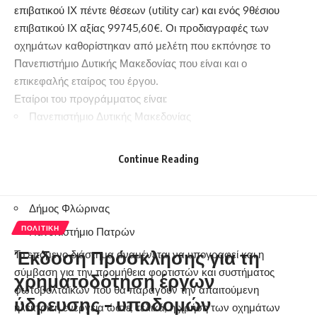
επιβατικού ΙΧ πέντε θέσεων (utility car) και ενός 9θέσιου
επιβατικού ΙΧ αξίας 99745,60€. Οι προδιαγραφές των
οχημάτων καθορίστηκαν από μελέτη που εκπόνησε το
Πανεπιστήμιο Δυτικής Μακεδονίας που είναι και ο
επικεφαλής εταίρος του έργου.
Εταίροι του προγράμματος είναι:
Πανεπιστήμιο Δυτικής Μακεδονίας
Δήμος Μπίτολα (Βόρεια Μακεδονία)
Continue Reading
Δήμος Ρέσεν (Βόρεια Μακεδονία)
Κοινωφελής Επιχείρηση Δήμου Πρεσπών
Δήμος Φλώρινας
ΠΟΛΙΤΙΚΉ
Πανεπιστήμιο Πατρών
Έκδοση Πρόσκλησης για τη
Το επόμενο διάστημα αναμένεται να υπογραφεί και η
σύμβαση για την προμήθεια φορτιστών και συστήματος
χρηματοδότηση έργων
φωτοβολταϊκών που θα παράγουν την απαιτούμενη
ύδρευσης – υποδομών
ηλεκτρική ενέργεια ώστε, τελικά, η χρήση των οχημάτων