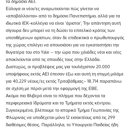
τα δημόσια ΑΕΙ.
Εύλογα οι νέοι/ες αναρωτιούνται πώς γίνεται να
«αποβάλλονται» από το δημόσιο Πανεπιστήμιο, αλλά για τα
ιδιωτικά ΙΕΚ-κολλέγια να είναι ‘άριστοι’; Την απάντηση αυτή
σίγουρα δεν μπορεί να τη δώσει το επιτελικό κράτος των
υποτιθέμενων αρίστων, όταν δε επιδεικτικά ο πρωθυπουργός
της χώρας επιλέγει να απουσιάσει για να εγκαταστήσει την
θυγατέρα του στο Yale – την ώρα που χιλιάδες νέοι και νέες
αποκλείονται από τις σπουδές τους στην Ελλάδα.
Δυστυχώς, οι προβλέψεις μας για τουλάχιστον 20.000
υποψήφιους εκτός ΑΕΙ έπεσαν έξω και αυτή τη στιγμή μιλάμε
για 40.229 νέους/ες εκτός Τριτοβάθμιας– 18.714 παραπάνω
σε σχέση με πέρσι μετά την εφαρμογή της ΕΒΕ.
Ακόμα πιο θλιβερό είναι το πλήγμα που δέχονται τα
περιφερειακά Ιδρύματα και τα Τμήματα εκτός κέντρου.
Συγκεκριμένα, βλέπουμε το ιστορικό Τμήμα Γεωπονίας της
Φλώρινας να υποδέχεται μόνο 12 εισακτέους από τις 299
διαθέσιμες θέσεις. Παράλληλα, το Υπουργείο Παιδείας ήδη