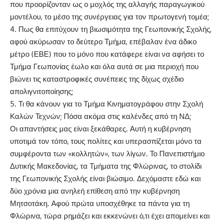
που προορίζονταν ως ο μοχλός της αλλαγής παραγωγικού
μοντέλου, το μέσο της συνέργειας για τον πρωτογενή τομέα;
4. Πως θα επιτύχουν τη βιωσιμότητα της Γεωπονικής Σχολής,
αφού ακύρωσαν το δεύτερο Τμήμα, επέβαλαν ένα άδικο
μέτρο (ΕΒΕ) που το μόνο που κατάφερε είναι να αφήσει το
Τμήμα Γεωπονίας έωλο και όλα αυτά σε μια περιοχή που
βιώνει τις καταστροφικές συνέπειες της δίχως σχέδιο
απολιγνιτοποίησης;
5. Τι θα κάνουν για το Τμήμα Κινηματογράφου στην Σχολή
Καλών Τεχνών; Πόσα ακόμα στις καλένδες από τη ΝΔ;
Οι απαντήσεις μας είναι ξεκάθαρες. Αυτή η κυβέρνηση
υποτιμά τον τόπο, τους πολίτες και υπερασπίζεται μόνο τα
συμφέροντα των «κολλητών», των λίγων. Το Πανεπιστήμιο
Δυτικής Μακεδονίας, τα Τμήματα της Φλώρινας, το στολίδι
της Γεωπονικής Σχολής είναι βιώσιμο. Δεχόμαστε εδώ και
δύο χρόνια μια ανηλεή επίθεση από την κυβέρνηση
Μητσοτάκη. Αφού πρώτα υποσχέθηκε τα πάντα για τη
Φλώρινα, τώρα ρημάζει και εκκενώνει ό,τι έχει απομείνει και