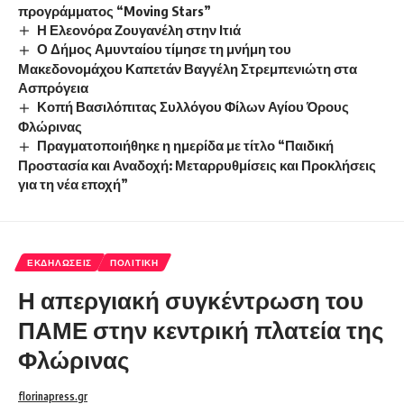
προγράμματος “Moving Stars”
Η Ελεονόρα Ζουγανέλη στην Ιτιά
Ο Δήμος Αμυνταίου τίμησε τη μνήμη του
Μακεδονομάχου Καπετάν Βαγγέλη Στρεμπενιώτη στα
Ασπρόγεια
Κοπή Βασιλόπιτας Συλλόγου Φίλων Αγίου Όρους
Φλώρινας
Πραγματοποιήθηκε η ημερίδα με τίτλο “Παιδική
Προστασία και Αναδοχή: Μεταρρυθμίσεις και Προκλήσεις
για τη νέα εποχή”
ΕΚΔΗΛΏΣΕΙΣ
ΠΟΛΙΤΙΚΉ
Η απεργιακή συγκέντρωση του
ΠΑΜΕ στην κεντρική πλατεία της
Φλώρινας
florinapress.gr