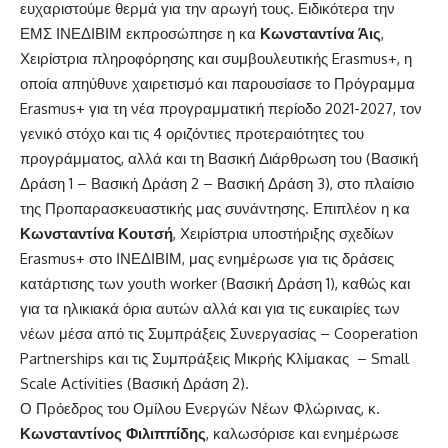
ευχαριστούμε θερμά για την αρωγή τους. Ειδικότερα την
ΕΜΣ ΙΝΕΔΙΒΙΜ εκπροσώπησε η κα
Κωνσταντίνα Άις
,
Χειρίστρια πληροφόρησης και συμβουλευτικής Erasmus+, η
οποία απηύθυνε χαιρετισμό και παρουσίασε το Πρόγραμμα
Erasmus+ για τη νέα προγραμματική περίοδο 2021-2027, τον
γενικό στόχο και τις 4 οριζόντιες προτεραιότητες του
προγράμματος, αλλά και τη Βασική Διάρθρωση του (Βασική
Δράση 1 – Βασική Δράση 2 – Βασική Δράση 3), στο πλαίσιο
της Προπαρασκευαστικής μας συνάντησης. Επιπλέον η κα
Κωνσταντίνα Κουτσή
, Χειρίστρια υποστήριξης σχεδίων
Erasmus+ στο ΙΝΕΔΙΒΙΜ, μας ενημέρωσε για τις δράσεις
κατάρτισης των youth worker (Βασική Δράση 1), καθώς και
για τα ηλικιακά όρια αυτών αλλά και για τις ευκαιρίες των
νέων μέσα από τις Συμπράξεις Συνεργασίας – Cooperation
Partnerships και τις Συμπράξεις Μικρής Κλίμακας – Small
Scale Activities (Βασική Δράση 2).
Ο Πρόεδρος του Ομίλου Ενεργών Νέων Φλώρινας, κ.
Κωνσταντίνος Φιλιππίδης
, καλωσόρισε και ενημέρωσε