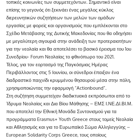
τοπικές κοινωνίες των συμμετεχόντων. Σημαντικό είναι
επίσης το γεγονός ότι ξεκινάει ένας μεγάλος κύκλος
διερευνητικών συζητήσεων των μελών των ομάδων
εργασίας με φορείς και οργανισμούς που εμπλέκονται στο
Σχέδιο Μετάβασης της Δυτικής Μακεδονίας που θα οδηγήσει
με μεγαλύτερη σιγουριά στην ανάδειξη των προτεραιοτήτων
για την νεολαία και θα αποτελέσει το βασικό έρεισμα του 1ου
Συνεδρίου- Forum Νεολαίας το φθινόπωρο του 2021.
Τέλος, για τον εορτασμό της Παγκόσμιας Ημέρας
Περιβάλλοντος στις 5 Ιουνίου, οι σύνεδροι έπαιξαν ένα
διαδραστικό παιχνίδι κρυμμένου θησαυρού μέσα στην πόλη,
χρησιμοποιώντας την εφαρμογή “Actionbound”.
Στη συζήτηση συμμετείχαν διαδικτυακά εκπρόσωποι από το
Ίδρυμα Νεολαίας και Δια Βίου Μάθησης – ΕΜΣ Ι.ΝΕ.ΔΙ.ΒΙ.Μ.
που αποτελεί την Εθνική Μονάδα Συντονισμού για τα
προγράμματα Erasmus+ Youth Greece στους τομείς Νεολαία
και Αθλητισμός και για το
Ευρωπαϊκό Σώμα Αλληλεγγύης –
European Solidarity Corps Greece,
τους οποίους