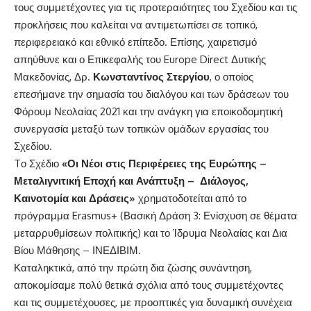
τους συμμετέχοντες για τις προτεραιότητες του Σχεδίου και τις
προκλήσεις που καλείται να αντιμετωπίσει σε τοπικό,
περιφερειακό και εθνικό επίπεδο. Επίσης, χαιρετισμό
απηύθυνε και ο Επικεφαλής του Europe Direct Δυτικής
Μακεδονίας, Δρ.
Κωνσταντίνος Στεργίου
, ο οποίος
επεσήμανε την σημασία του διαλόγου και των δράσεων του
Φόρουμ Νεολαίας 2021 και την ανάγκη για εποικοδομητική
συνεργασία μεταξύ των τοπικών ομάδων εργασίας του
Σχεδίου.
Tο Σχέδιο
«Οι Νέοι στις Περιφέρειες της Ευρώπης –
Μεταλιγνιτική Εποχή και Ανάπτυξη – Διάλογος,
Καινοτομία και Δράσεις»
χρηματοδοτείται από το
πρόγραμμα Erasmus+ (Βασική Δράση 3: Ενίσχυση σε θέματα
μεταρρυθμίσεων πολιτικής) και το Ίδρυμα Νεολαίας και Δια
Βίου Μάθησης – ΙΝΕΔΙΒΙΜ.
Καταληκτικά, από την πρώτη δια ζώσης συνάντηση,
αποκομίσαμε πολύ θετικά σχόλια από τους συμμετέχοντες
και τις συμμετέχουσες, με προοπτικές για δυναμική συνέχεια