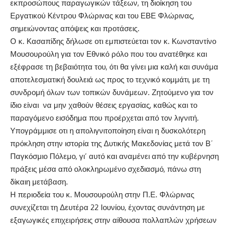
εκπροσώπους παραγωγικών τάξεων, τη διοίκηση του
Εργατικού Κέντρου Φλώρινας και του ΕΒΕ Φλώρινας,
σημειώνοντας απόψεις και προτάσεις.
Ο κ. Κασαπίδης δήλωσε οτι εμπιστεύεται τον κ. Κωνσταντίνο
Μουσουρούλη για τον Εθνικό ρόλο που του ανατέθηκε και
εξέφρασε τη βεβαιότητα του, ότι θα γίνει μια καλή και συνάμα
αποτελεσματική δουλειά ως προς το τεχνικό κομμάτι, με τη
συνδρομή όλων των τοπικών δυνάμεων. Ζητούμενο για τον
ίδιο είναι να μην χαθούν θέσεις εργασίας, καθώς και το
παραγόμενο εισόδημα που προέρχεται από τον λιγνιτή.
Υπογράμμισε οτι η απολιγνιτοποίηση είναι η δυσκολότερη
πρόκληση στην ιστορία της Δυτικής Μακεδονίας μετά τον Β΄
Παγκόσμιο Πόλεμο, γι’ αυτό και αναμένει από την κυβέρνηση
πράξεις μέσα από ολοκληρωμένο σχεδιασμό, πάνω στη
δίκαιη μετάβαση.
Η περιοδεία του κ. Μουσουρούλη στην Π.Ε. Φλώρινας
συνεχίζεται τη Δευτέρα 22 Ιουνίου, έχοντας συνάντηση με
εξαγωγικές επιχειρήσεις στην αίθουσα πολλαπλών χρήσεων