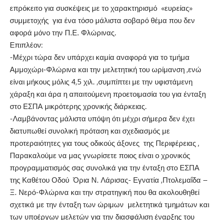
επρόκειτο για συσκέψεις με το χαρακτηρισμό «ευρείας»
συμμετοχής για ένα τόσο μάλιστα σοβαρό θέμα που δεν
αφορά μόνο την Π.Ε. Φλώρινας.
Επιπλέον:
-Μέχρι τώρα δεν υπάρχει καμία αναφορά για το τμήμα
Αμμοχώρι-Φλώρινα και την μελετητική του ωρίμανση ,ενώ
είναι μήκους μόλις 4,5 χιλ. ,συμπίπτει με την υφιστάμενη
χάραξη και άρα η απαιτούμενη προετοιμασία του για ένταξη
στο ΕΣΠΑ μικρότερης χρονικής διάρκειας.
-Λαμβάνοντας μάλιστα υπόψη ότι μέχρι σήμερα δεν έχει
διατυπωθεί συνολική πρόταση και σχεδιασμός με
προτεραιότητες για τους οδικούς άξονες της Περιφέρειας ,
Παρακαλούμε να μας γνωρίσετε ποιος είναι ο χρονικός
προγραμματισμός σας συνολικά για την ένταξη στο ΕΣΠΑ
της Καθέτου Οδού Όρια Ν. Λάρισας- Εγνατία ,Πτολεμαΐδα –
Ξ. Νερό-Φλώρινα και την στρατηγική που θα ακολουθηθεί
σχετικά με την ένταξη των ώριμων μελετητικά τμημάτων και
των υποέργων μελετών για την διασφάλιση έναρξης του