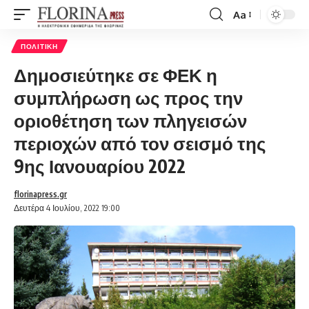
Aa
Font
Resizer
ΠΟΛΙΤΙΚΉ
Δημοσιεύτηκε σε ΦΕΚ η
συμπλήρωση ως προς την
οριοθέτηση των πληγεισών
περιοχών από τον σεισμό της
9ης Ιανουαρίου 2022
florinapress.gr
Δευτέρα 4 Ιουλίου, 2022 19:00