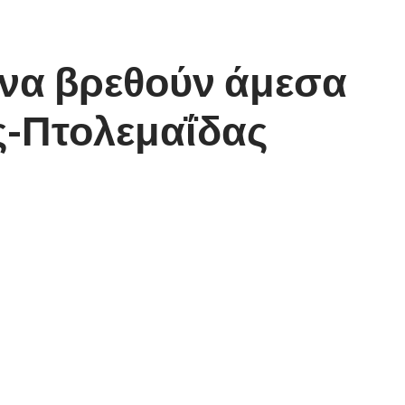
 να βρεθούν άμεσα
ς-Πτολεμαΐδας