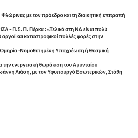
 Φλώρινας με τον πρόεδρο και τη διοικητική επιτροπή
Α – Π.Σ. Π. Πέρκα : «Τελικά στη ΝΔ είναι πολύ
ύ αργοί και καταστροφικοί πολλές φορές στην
 Ομηρία -Νομοθετημένη Υποχρέωση ή Θεσμική
α την ενεργειακή θωράκιση του Αμυνταίου
Ιωάννη Λιάση, με τον Υφυπουργό Εσωτερικών, Στάθη