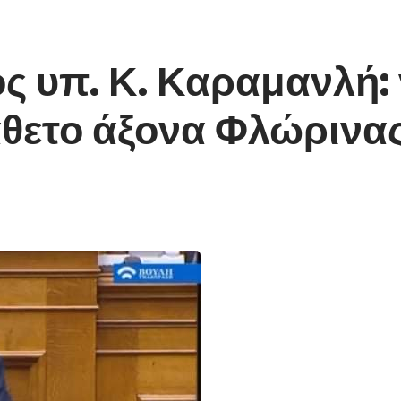
ς υπ. Κ. Καραμανλή:
κάθετο άξονα Φλώρινα