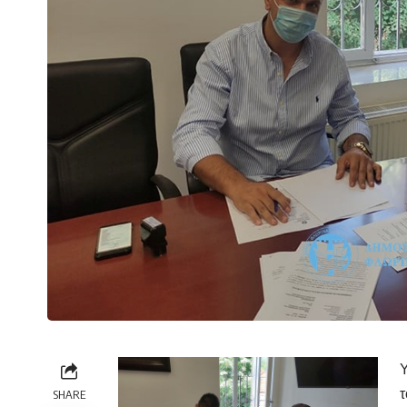
Υ
τ
SHARE