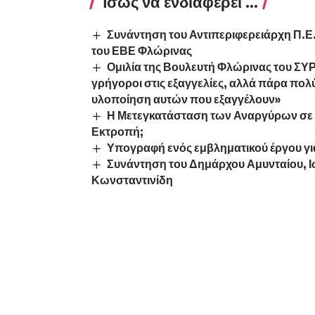
Ίσως να ενδιαφέρει ...
Συνάντηση του Αντιπεριφερειάρχη Π.Ε.
του ΕΒΕ Φλώρινας
Ομιλία της Βουλευτή Φλώρινας του ΣΥΡΙΖ
γρήγοροι στις εξαγγελίες, αλλά πάρα πολ
υλοποίηση αυτών που εξαγγέλουν»
Η Μετεγκατάσταση των Αναργύρων σε
Εκτροπή;
Υπογραφή ενός εμβληματικού έργου γι
Συνάντηση του Δημάρχου Αμυνταίου, 
Κωνσταντινίδη