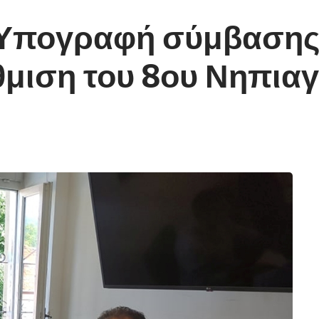
Υπογραφή σύμβασης 
θμιση του 8ου Νηπια