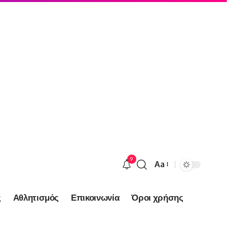
9
Aa
Font
Resizer
ς
Αθλητισμός
Επικοινωνία
Όροι χρήσης