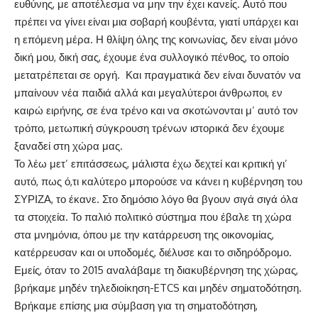
ευθύνης, με αποτέλεσμα να μην την έχει κανείς. Αυτό που
πρέπει να γίνει είναι μια σοβαρή κουβέντα, γιατί υπάρχει και
η επόμενη μέρα. Η θλίψη όλης της κοινωνίας, δεν είναι μόνο
δική μου, δική σας, έχουμε ένα συλλογικό πένθος, το οποίο
μετατρέπεται σε οργή. Και πραγματικά δεν είναι δυνατόν να
μπαίνουν νέα παιδιά αλλά και μεγαλύτεροι άνθρωποι, εν
καιρώ ειρήνης, σε ένα τρένο και να σκοτώνονται μ’ αυτό τον
τρόπο, μετωπική σύγκρουση τρένων ιστορικά δεν έχουμε
ξαναδεί στη χώρα μας.
Το λέω μετ’ επιτάσσεως, μάλιστα έχω δεχτεί και κριτική γι’
αυτό, πως ό,τι καλύτερο μπορούσε να κάνει η κυβέρνηση του
ΣΥΡΙΖΑ, το έκανε. Στο δημόσιο λόγο θα βγουν σιγά σιγά όλα
τα στοιχεία. Το παλιό πολιτικό σύστημα που έβαλε τη χώρα
στα μνημόνια, όπου με την κατάρρευση της οικονομίας,
κατέρρευσαν και οι υποδομές, διέλυσε και το σιδηρόδρομο.
Εμείς, όταν το 2015 αναλάβαμε τη διακυβέρνηση της χώρας,
βρήκαμε μηδέν τηλεδιοίκηση-ETCS και μηδέν σηματοδότηση.
Βρήκαμε επίσης μια σύμβαση για τη σηματοδότηση,