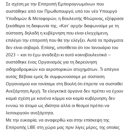
Σε σχέση με την Επιτροπή Εμπειρογνωμόνων που
συστάθηκε από τον Πρωθυπουργό, υπό τον νέο Υπουργό
Υποδομών & Μεταφορών, η Βουλευτής Φλώρινας, εξέφρασε
ξεκάθαρα τη διαφωνία της. «Κατ’ αρχήν διαφωνούμε με τη
σύσταση, δηλαδή η κυβέρνηση που είναι ελεγχόμενη,
επιλέγει την επιτροπή που θα την ελέγξει. Αυτά τα πράγματα
δεν είναι σοβαρά. Επίσης, υποτίθεται ότι τον Ιανουάριο του
2023 – και το έχω αναδείξει κι αυτό κοινοβουλευτικά –
συστάθηκε ένας Οργανισμός για τη διερεύνηση
σιδηροδρομικών και αεροπορικών ατυχημάτων. Τι απέγινε
αυτός; Βέβαια εμείς δε συμφωνούσαμε με σύσταση
Οργανισμού και τονίσαμε στη Βουλή ότι έπρεπε να συσταθεί
Ανεξάρτητη Αρχή. Τα ελεγκτικά όργανα δεν πρέπει να έχουν
καμιά σχέση με κανένα κόμμα και καμία κυβέρνηση, δεν
εννοώ τα άτομα ως ιδιότητα αλλά οι θεσμοί πρέπει να
λειτουργούν ανεξάρτητα.
Με την ευκαιρία, να αναφερθώ και στην επίσκεψη της
Επιτροπής LIBE στη χώρα μας πριν λίγες μέρες, της οποίας