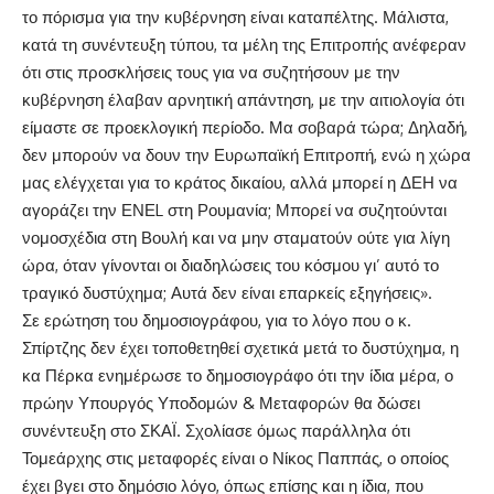
το πόρισμα για την κυβέρνηση είναι καταπέλτης. Μάλιστα,
κατά τη συνέντευξη τύπου, τα μέλη της Επιτροπής ανέφεραν
ότι στις προσκλήσεις τους για να συζητήσουν με την
κυβέρνηση έλαβαν αρνητική απάντηση, με την αιτιολογία ότι
είμαστε σε προεκλογική περίοδο. Μα σοβαρά τώρα; Δηλαδή,
δεν μπορούν να δουν την Ευρωπαϊκή Επιτροπή, ενώ η χώρα
μας ελέγχεται για το κράτος δικαίου, αλλά μπορεί η ΔΕΗ να
αγοράζει την ΕΝΕL στη Ρουμανία; Μπορεί να συζητούνται
νομοσχέδια στη Βουλή και να μην σταματούν ούτε για λίγη
ώρα, όταν γίνονται οι διαδηλώσεις του κόσμου γι’ αυτό το
τραγικό δυστύχημα; Αυτά δεν είναι επαρκείς εξηγήσεις».
Σε ερώτηση του δημοσιογράφου, για το λόγο που ο κ.
Σπίρτζης δεν έχει τοποθετηθεί σχετικά μετά το δυστύχημα, η
κα Πέρκα ενημέρωσε το δημοσιογράφο ότι την ίδια μέρα, ο
πρώην Υπουργός Υποδομών & Μεταφορών θα δώσει
συνέντευξη στο ΣΚΑΪ. Σχολίασε όμως παράλληλα ότι
Τομεάρχης στις μεταφορές είναι ο Νίκος Παππάς, ο οποίος
έχει βγει στο δημόσιο λόγο, όπως επίσης και η ίδια, που