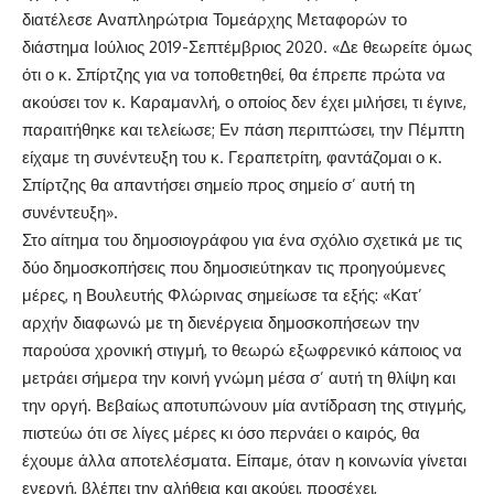
διατέλεσε Αναπληρώτρια Τομεάρχης Μεταφορών το
διάστημα Ιούλιος 2019-Σεπτέμβριος 2020. «Δε θεωρείτε όμως
ότι ο κ. Σπίρτζης για να τοποθετηθεί, θα έπρεπε πρώτα να
ακούσει τον κ. Καραμανλή, ο οποίος δεν έχει μιλήσει, τι έγινε,
παραιτήθηκε και τελείωσε; Εν πάση περιπτώσει, την Πέμπτη
είχαμε τη συνέντευξη του κ. Γεραπετρίτη, φαντάζομαι ο κ.
Σπίρτζης θα απαντήσει σημείο προς σημείο σ’ αυτή τη
συνέντευξη».
Στο αίτημα του δημοσιογράφου για ένα σχόλιο σχετικά με τις
δύο δημοσκοπήσεις που δημοσιεύτηκαν τις προηγούμενες
μέρες, η Βουλευτής Φλώρινας σημείωσε τα εξής: «Κατ’
αρχήν διαφωνώ με τη διενέργεια δημοσκοπήσεων την
παρούσα χρονική στιγμή, το θεωρώ εξωφρενικό κάποιος να
μετράει σήμερα την κοινή γνώμη μέσα σ’ αυτή τη θλίψη και
την οργή. Βεβαίως αποτυπώνουν μία αντίδραση της στιγμής,
πιστεύω ότι σε λίγες μέρες κι όσο περνάει ο καιρός, θα
έχουμε άλλα αποτελέσματα. Είπαμε, όταν η κοινωνία γίνεται
ενεργή, βλέπει την αλήθεια και ακούει, προσέχει,