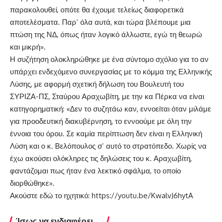
παρακολουθεί, οπότε θα έχουμε τελείως διαφορετικά
αποτελέσματα. Παρ’ όλα αυτά, και τώρα βλέπουμε μια
πτώση της ΝΔ, όπως ήταν λογικό άλλωστε, εγώ τη θεωρώ
και μικρή».
Η συζήτηση ολοκληρώθηκε με ένα σύντομο σχόλιο για το αν
υπάρχει ενδεχόμενο συνεργασίας με το κόμμα της Ελληνικής
Λύσης, με αφορμή σχετική δήλωση του Βουλευτή του
ΣΥΡΙΖΑ-ΠΣ, Σταύρου Αραχωβίτη, με την κα Πέρκα να είναι
κατηγορηματική: «Δεν το συζητάω καν, εννοείται όταν μιλάμε
για προοδευτική διακυβέρνηση, το εννοούμε με όλη την
έννοια του όρου. Σε καμία περίπτωση δεν είναι η Ελληνική
Λύση και ο κ. Βελόπουλος σ’ αυτό το στρατόπεδο. Χωρίς να
έχω ακούσει ολόκληρες τις δηλώσεις του κ. Αραχωβίτη,
φαντάζομαι πως ήταν ένα λεκτικό σφάλμα, το οποίο
διορθώθηκε».
Ακούστε εδώ το ηχητικό:
https://youtu.be/KwalvJ6hytA
Ίσως να ενδιαφέρει ...