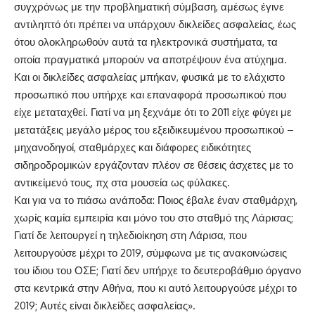
συγχρόνως με την προβληματική σύμβαση, αμέσως έγινε
αντιληπτό ότι πρέπει να υπάρχουν δικλείδες ασφαλείας, έως
ότου ολοκληρωθούν αυτά τα ηλεκτρονικά συστήματα, τα
οποία πραγματικά μπορούν να αποτρέψουν ένα ατύχημα.
Και οι δικλείδες ασφαλείας μπήκαν, φυσικά με το ελάχιστο
προσωπικό που υπήρχε και επαναφορά προσωπικού που
είχε μεταταχθεί. Γιατί να μη ξεχνάμε ότι το 2011 είχε φύγει με
μετατάξεις μεγάλο μέρος του εξειδικευμένου προσωπικού –
μηχανοδηγοί, σταθμάρχες και διάφορες ειδικότητες
σιδηροδρομικών εργάζονταν πλέον σε θέσεις άσχετες με το
αντικείμενό τους, πχ στα μουσεία ως φύλακες.
Και για να το πιάσω ανάποδα: Ποιος έβαλε έναν σταθμάρχη,
χωρίς καμία εμπειρία και μόνο του στο σταθμό της Λάρισας;
Γιατί δε λειτουργεί η τηλεδιοίκηση στη Λάρισα, που
λειτουργούσε μέχρι το 2019, σύμφωνα με τις ανακοινώσεις
του ίδιου του ΟΣΕ; Γιατί δεν υπήρχε το δευτεροβάθμιο όργανο
στα κεντρικά στην Αθήνα, που κι αυτό λειτουργούσε μέχρι το
2019; Αυτές είναι δικλείδες ασφαλείας».