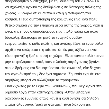
σιδηροδρομικό δυστύχημα, με τη Βουλευτή του ΣΥΡΙΖΑ-ΠΣ
να σχολιάζει αρχικά τις διαδηλώσεις σε διάφορες πόλεις της
χώρας. «Θεωρώ ότι είναι πολύ καλή η αντίδραση του
κόσμου. Η ευαισθητοποίηση της κοινωνίας είναι ένα πολύ
θετικό σημάδι για την επόμενη μέρα αυτής της χώρας, γιατί η
ιστορία με τους σιδηροδρόμους είναι πολύ παλιά και πολύ
δύσκολη. Βλέπουμε ότι μετά το τραγικό συμβάν
ενεργοποιείται ο κάθε πολίτης και αναλαμβάνει κι έναν ρόλο,
αρχίζει να σκέφτεται τι φταίει και ότι δε μας αξίζει να είναι
τόσο ‘φτηνή’ η ζωή σ’ αυτή τη χώρα. Είναι πάντα καλό και να
μην το φοβόμαστε ποτέ, όταν ο λαϊκός παράγοντας βγαίνει
στους δρόμους και διαμαρτύρεται, είτε σιωπηλά, είτε δείχνει
την αγανάκτησή του, δεν έχει σημασία. Σημασία έχει ότι έτσι
ακριβώς μπορεί να αλλάξουμε τα πράγματα».
Συνεχίζοντας με το θέμα των «ευθυνών», που κυριαρχεί στο
δημόσιο λόγο, ήταν κατηγορηματική: «Όταν μιλάς για
διαχρονικές ευθύνες, όπως κάνει η κυβέρνηση, ότι δηλαδή
φταίμε όλοι, όπως ‘μαζί τα φάγαμε’, είναι διάχυση της