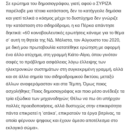
Σε ερώτημα του δημοσιογράφου, γιατί, αφού ο ΣΥΡΙΖΑ
παρέλαβε μια τέτοια κατάσταση, δεν το κατήγγειλε δημόσια
και γιατί τελικά ο κόσμος μέχρι το δυστύχημα δεν γνώριζε
την κατάσταση στο σιδηρόδρομο, η κα Πέρκα απάντησε
δηκτικά: «60 κοινοβουλευτικές ερωτήσεις κάναμε για το θέμα
σ’ αυτή τη θητεία της ΝΔ. Μάλιστα, τον Αύγουστο του 2020,
με δική μου πρωτοβουλία κατατέθηκε ερώτηση με αφορμή
ένα άλλο ατύχημα, στη γραμμή Κιάτο-Αίγιο, όπου γινόταν
σαφές το πρόβλημα ασφάλειας λόγω έλλειψης των
ηλεκτρονικών συστημάτων στη συγκεκριμένη γραμμή, αλλά
και σε άλλα σημεία του σιδηροδρομικού δικτύου, μεταξύ
άλλων αναφερόμασταν και στα Τέμπη. Όμως ποιος
ασχολήθηκε; Ποιος δημοσιογράφος και ποιο μέσο ανέδειξε τα
τρία εξώδικα των μηχανοδηγών; Θέλω να πω ότι υπήρχαν
πολλές προειδοποιήσεις, αλλά δυστυχώς στην επικαιρότητα
πάντα επικρατεί η ‘ατάκα’, επικρατούν τα έργα βιτρίνας, τα
οποία φέρνουν ψηφους και έχουν άμεσο αποτέλεσμα στο
εκλογικό σώμα».