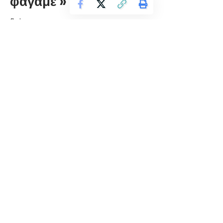
φάγαμε’» (video)
florinapress.gr
Παρασκευή 10 Μαρτίου, 2023 11:24
Στην έναρξη της παρουσίας της, η Βουλευτής Φλώρινας του
ΣΥΡΙΖΑ-ΠΣ, αναφέρθηκε στην ρητορική του ‘φταίμε όλοι’
που αναπαράγει η κυβέρνηση:
«Το ‘φταίμε όλοι’ θυμίζει το
‘μαζί τα φάγαμε’
, το οποίο παρεμπιπτόντως δεν πήγε