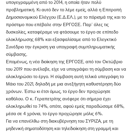
υπογεγραμμένη από το 2014, η οποία ήταν πολύ
προβληματική. Κι αυτό δεν το λέμε εμείς, αλλά η Επιτροπή
Δημοσιονομικού Ελέγχου (Ε.Δ.ΕΛ.), με το πόρισμά της και το
πρόστιμο που επέβαλε στην ΕΡΓΟΣΕ. Παρ’ όλες τις
δυσκολίες, καταφέραμε να φτάσουμε το έργο σε επίπεδο
ολοκλήρωσης 68% και εξασφαλίσαμε από το Ελεγκτικό
Συνέδριο την έγκριση για υπογραφή συμπληρωματικής
σύμβασης.
Επομένως, η νέα διοίκηση της ΕΡΓΟΣΕ, από τον Οκτώβριο
του 2019 που ανέλαβε, είχε να υπογράψει τη σύμβαση και να
ολοκληρώσει το έργο. Η σύμβαση αυτή τελικά υπεγράφη το
Μάιο του 2021, δηλαδή με μια ανεξήγητη καθυστέρηση δύο
χρόνων. Έστω κι έτσι όμως, το έργο δεν προχώρησε
καθόλου. Ο κ. Γεραπετρίτης ανέφερε ότι σήμερα έχει
ολοκληρωθεί το 74%, οπότε, αφού εμείς παραδώσαμε 68%,
μέσα σε 4 χρόνια, το έργο προχώρησε μόλις 6%.
Για να επανέλθω στη διακυβέρνηση του ΣΥΡΙΖΑ, με τη
μηδενική σηματοδότηση και τηλεδιοίκηση στη γραμμή και