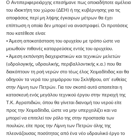
Ο Αντιπεριφερειάρχης επεσήμανε πως οποιαδήποτε αμέλεια
του ιδιοκτήτη του χώρου (ΔΕΗ) ή της κυβέρνησης για τις
αποφάσεις περί μη λήψης έγκαιρων μέτρων θα έχει
επίπτωση η οποία δεν μπορεί να αναστραφεί. Οι προτάσεις
που κατέθεσε είναι:
⦁ Άμεση αποκατάσταση του ορυχείου με τρόπο ώστε να
μειωθούν πιθανές καταρρεύσεις εντός του ορυχείου.
⦁ Άμεση εκπόνηση διαχειριστικών και τεχνικών μελετών
(υδρολογικής, υδραυλικής, περιβαλλοντικής κ.α.) που θα
διακόπτουν τη ροή νερών στο τέως έλος Χειμαδίτιδας και θα
οδηγούν τα νερά του χειμάρρου του Σκλήθρου, απ’ ευθείας
στην Λίμνη των Πετρών. Για τον σκοπό αυτό απαιτείται η
κατασκευή ενός μεγάλου τεχνικού έργου στην περιοχή της
Τ.Κ. Αγραπιδιών, όπου θα γίνεται διανομή του νερού είτε
προς την Χειμαδίτιδα, ώστε να μην υπερχειλίζει και να
μπορεί να επιτελεί τον ρόλο της στην προστασία των
πουλιών, είτε προς την Λίμνη των Πετρών όλης της
πλεονάζουσας ποσότητας από ένα νέο υδραυλικό έργο το