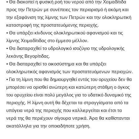
⦁ Θα διακοπεί η φυσική ροή του νερού από την Χειμαδίτιδα
προς την Πετρών με συνέπειες τον περιορισμό ή ακόμη και
την εξαφάνιση της λίμνης των Πετρών και την ολοκληρωτική
καταστροφή της προστατευόμενης περιοχής.
⦁ Θα υπάρξει κίνδυνος ολοκληρωτικού αφανισμού και τις
λίμνης Χειμαδίτιδας στο έμμεσο μέλλον.
⦁ Θα διαταραχθεί το υδρολογικό ισοζύγιο της υδρολογικής
λεκάνης Βεγορίτιδας.
⦁ Θα διαταραχθεί το οικοσύστημα και θα υπάρξει
ολοκληρωτικός αφανισμός των προστατευόμενων περιοχών.
⦁ Για τη λίμνη που θα δημιουργηθεί εντός του ορυχείου δεν θα
μπορέσει να ορισθεί ανώτερη και κατώτερη στάθμη ο όγκος
του ορυχείου είναι πολύ μεγάλος για το υδατικό δυναμικό της
περιοχής. Η λίμνη αυτή θα δέχεται τα στραγγίσματα από τα
υπόγεια νερά της περιοχής που καλλιεργείται και έτσι τα
νερά της θα περιέχουν σίγουρα νιτρικά. Άρα θα καθίστανται
ακατάλληλα για την οποιαδήποτε χρήση.