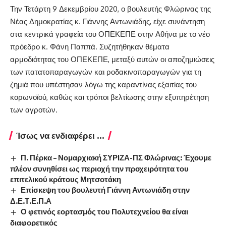
Την Τετάρτη 9 Δεκεμβρίου 2020, ο βουλευτής Φλώρινας της
Νέας Δημοκρατίας κ. Γιάννης Αντωνιάδης, είχε συνάντηση
στα κεντρικά γραφεία του ΟΠΕΚΕΠΕ στην Αθήνα με το νέο
πρόεδρο κ. Φάνη Παππά. Συζητήθηκαν θέματα
αρμοδιότητας του ΟΠΕΚΕΠΕ, μεταξύ αυτών οι αποζημιώσεις
των πατατοπαραγωγών και ροδακινοπαραγωγών για τη
ζημιά που υπέστησαν λόγω της καραντίνας εξαιτίας του
κορωνοϊού, καθώς και τρόποι βελτίωσης στην εξυπηρέτηση
των αγροτών.​
Ίσως να ενδιαφέρει ...
Π. Πέρκα – Νομαρχιακή ΣΥΡΙΖΑ-ΠΣ Φλώρινας: Έχουμε
πλέον συνηθίσει ως περιοχή την προχειρότητα του
επιτελικού κράτους Μητσοτάκη
Επίσκεψη του βουλευτή Γιάννη Αντωνιάδη στην
Δ.Ε.Τ.Ε.Π.Α
Ο φετινός εορτασμός του Πολυτεχνείου θα είναι
διαφορετικός