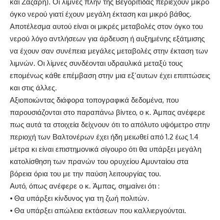
και Ζάζαρη). Οι λίμνες πλην της Βεγορίτιδας περιέχουν μικρό
όγκο νερού γιατί έχουν μεγάλη έκταση και μικρό βάθος.
Αποτέλεσμα αυτού είναι οι μικρές μεταβολές στον όγκο του
νερού λόγο αντλήσεων για άρδευση ή αυξημένης εξάτμισης
να έχουν σαν συνέπεια μεγάλες μεταβολές στην έκταση των
λιμνών. Οι λίμνες συνδέονται υδραυλικά μεταξύ τους
επομένως κάθε επέμβαση στην μια εξ’αυτων έχει επιπτώσεις
και στις άλλες.
Αξιοποιώντας διάφορα τοπογραφικά δεδομένα, που
παρουσιάζονται στο παραπάνω βίντεο, ο κ. Άμπας ανέφερε
πως αυτά τα στοιχεία δείχνουν ότι το απόλυτο υψόμετρο στην
περιοχή των Βαλτονέρων έχει ήδη μειωθεί από 1.2 έως 1.4
μέτρα κι είναι επιστημονικά σίγουρο ότι θα υπάρξει μεγάλη
κατολίσθηση των πρανών του ορυχείου Αμυνταίου στα
βόρεια όρια του με την παύση λειτουργίας του.
Αυτό, όπως ανέφερε ο κ. Άμπας, σημαίνει ότι :
⦁ Θα υπάρξει κίνδυνος για τη ζωή πολιτών.
⦁ Θα υπάρξει απώλεια εκτάσεων που καλλιεργούνται.