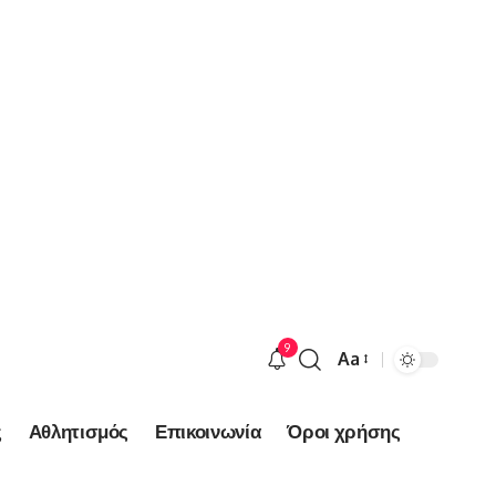
9
Aa
Font
Resizer
ς
Αθλητισμός
Επικοινωνία
Όροι χρήσης