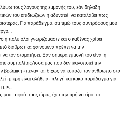
αλύψω τους λόγους της εμμονής του, εάν δηλαδή
ικών του επιδιώξεων ή αδυνατεί να καταλάβει πως
ριστεράς. Για παράδειγμα, ότι τιμώ τους συντρόφους μου
 έργο…
ίγο ή πολύ όλοι γνωριζόμαστε και ο καθένας χαίρει
από διαβρωτικά φαινόμενα πρέπει να την
να τον σταματήσει. Εάν σήμερα εμμονή του είναι η
οτε συμπολίτης/ισσα μας που δεν ικανοποιεί την
ην βρώμικη «πένα» και δίχως να κοιτάζει τον άνθρωπο στα
εί -μικρή είναι αλήθεια- πληγή και κακό παράδειγμα για
η μας.
ς μου…αφού προς ώρας έχω την τιμή να είμαι το