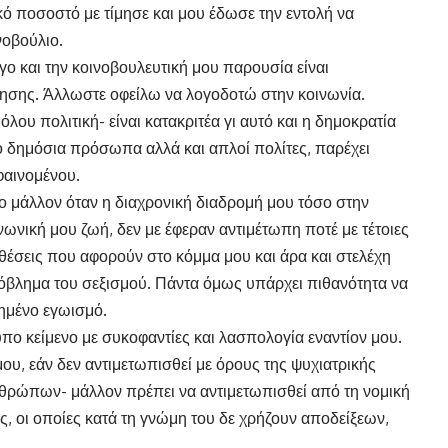
ό ποσοστό με τίμησε και μου έδωσε την εντολή να
οβούλιο.
γο και την κοινοβουλευτική μου παρουσία είναι
τησης. Άλλωστε οφείλω να λογοδοτώ στην κοινωνία.
ου πολιτική- είναι κατακριτέα γι αυτό και η δημοκρατία
ο δημόσια πρόσωπα αλλά και απλοί πολίτες, παρέχει
φαινομένου.
ο μάλλον όταν η διαχρονική διαδρομή μου τόσο στην
νωνική μου ζωή, δεν με έφεραν αντιμέτωπη ποτέ με τέτοιες
θέσεις που αφορούν στο κόμμα μου και άρα και στελέχη
ρόβλημα του σεξισμού. Πάντα όμως υπάρχει πιθανότητα να
ημένο εγωισμό.
ύπο κείμενο με συκοφαντίες και λασπολογία εναντίον μου.
υ, εάν δεν αντιμετωπισθεί με όρους της ψυχιατρικής
ανθρώπων- μάλλον πρέπει να αντιμετωπισθεί από τη νομική
ς, οι οποίες κατά τη γνώμη του δε χρήζουν αποδείξεων,