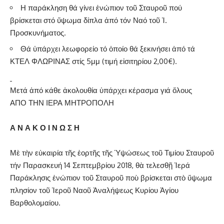
Η παράκληση θά γίνει ἐνώπιον τοῦ Σταυροῦ πού
βρίσκεται στό ὕψωμα δίπλα ἀπό τόν Ναό τοῦ Ἱ.
Προσκυνήματος.
Θά ὑπάρχει λεωφορείο τό ὁποίο θά ξεκινήσει ἀπό τά
ΚΤΕΛ ΦΛΩΡΙΝΑΣ στίς 5μμ (τιμή εἰσιτηρίου 2,00€).
Μετά ἀπό κάθε ἀκολουθία ὑπάρχει κέρασμα γιά ὅλους
ΑΠΟ ΤΗΝ ΙΕΡΑ ΜΗΤΡΟΠΟΛΗ
Α Ν Α Κ Ο Ι Ν Ω Σ Η
Μὲ τὴν εὐκαιρία τῆς ἑορτῆς τῆς Ὑψώσεως τοῦ Τιμίου Σταυροῦ
τήν Παρασκευή 14 Σεπτεμβρίου 2018, θὰ τελεσθῇ Ἱερά
Παράκλησις ἐνώπιον τοῦ Σταυροῦ ποὺ βρίσκεται στὸ ὕψωμα
πλησίον τοῦ Ἱεροῦ Ναοῦ Ἀναλήψεως Κυρίου Ἁγίου
Βαρθολομαίου.