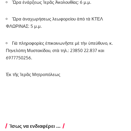
Ὥρα ἐνάρξεως Ἱερᾶς Ἀκολουθίας: 6 μ.μ.
Ὥρα ἀναχωρήσεως λεωφορείου ἀπὸ τὰ ΚΤΕΛ
ΦΛΩΡΙΝΑΣ: 5 μ.μ.
Γιὰ πληροφορίες ἐπικοινωνῆστε μὲ τὴν ὑπεύθυνο, κ.
Πηνελόπη Μυστακίδου, στὰ τηλ.: 23850 22.837 και
6977750256.
Ἐκ τῆς Ἱερᾶς Μητροπόλεως
Ίσως να ενδιαφέρει ...