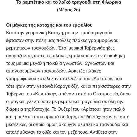
Το ρεμπέτικο και το λαϊκό τραγούδι στη Φλώρινα
(Μέρος 2ο)
Οι μάγκες της κατοχής και του εμφυλίου
Κατά την γερμανική Κατοχή, με την «μαύρη αγορά»
έφτασαν στην πόλη μας πολλές πλάκες γραμμοφώνου
ρεμπέτικων τραγουδιών. Έτσι μερικοί Ταβερνιάρηδες,
αγοράζοντας αυτές τις πλάκες εμπλούτισαν την δισκοθήκη
τους με μια μεγάλη ποικιλία γνωστών, άγνωστων και
απαγορευμένων τραγουδιών. Αρκετές πλάκες
γραμμοφώνου κατέληξαν στο Ουζερί του «Αρίστου», που
τότε ήταν στην γειτονιά Καραγκιόζη, και οι περισσότερες στην
Ταβέρνα του «Κωστάκη», απέναντι από το Οικοτροφείο, όπου
οι μάγκες γλεντούσαν με ρεμπέτικα τραγούδια σε όλη την
διάρκεια της Κατοχής. Το Ουζερί του «Αρίστου» ήταν παλιό
και η πελατεία του αρκετά σοβαρή, επειδή σύχναζαν σε αυτό
μεσήλικες, οι οποίοι όμως άκουγαν ρεμπέτικα τραγούδια και
απολάμβαναν το ούζο και τον μεζέ τους. Αντίθετα στην