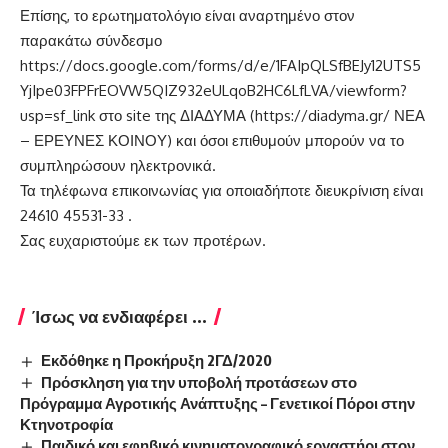
Επίσης, το ερωτηματολόγιο είναι αναρτημένο στον
παρακάτω σύνδεσμο
https://docs.google.com/forms/d/e/1FAIpQLSfBEJy12UTS5
YjIpe03FPFrEOVW5QIZ932eULqoB2HC6LfLVA/viewform?
usp=sf_link
στο site της ΔΙΑΔΥΜΑ (
https://diadyma.gr/
ΝΕΑ
– ΕΡΕΥΝΕΣ ΚΟΙΝΟΥ) και όσοι επιθυμούν μπορούν να το
συμπληρώσουν ηλεκτρονικά.
Τα τηλέφωνα επικοινωνίας για οποιαδήποτε διευκρίνιση είναι
24610 45531-33 .
Σας ευχαριστούμε εκ των προτέρων.
Ίσως να ενδιαφέρει ...
Εκδόθηκε η Προκήρυξη 2ΓΔ/2020
Πρόσκληση για την υποβολή προτάσεων στο
Πρόγραμμα Αγροτικής Ανάπτυξης – Γενετικοί Πόροι στην
Κτηνοτροφία
Παιδικό και εφηβικό κινηματογραφικό εργαστήρι στον