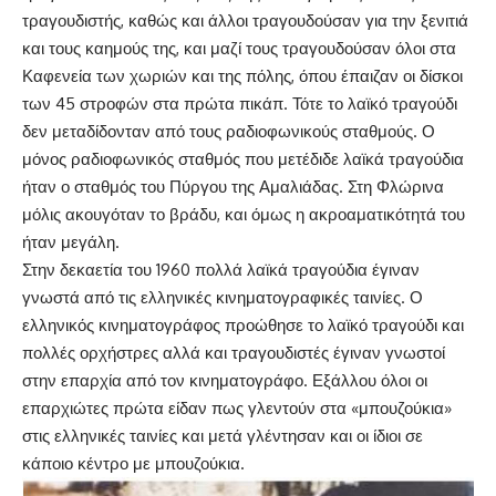
τραγουδιστής, καθώς και άλλοι τραγουδούσαν για την ξενιτιά
και τους καημούς της, και μαζί τους τραγουδούσαν όλοι στα
Καφενεία των χωριών και της πόλης, όπου έπαιζαν οι δίσκοι
των 45 στροφών στα πρώτα πικάπ. Τότε το λαϊκό τραγούδι
δεν μεταδίδονταν από τους ραδιοφωνικούς σταθμούς. Ο
μόνος ραδιοφωνικός σταθμός που μετέδιδε λαϊκά τραγούδια
ήταν ο σταθμός του Πύργου της Αμαλιάδας. Στη Φλώρινα
μόλις ακουγόταν το βράδυ, και όμως η ακροαματικότητά του
ήταν μεγάλη.
Στην δεκαετία του 1960 πολλά λαϊκά τραγούδια έγιναν
γνωστά από τις ελληνικές κινηματογραφικές ταινίες. Ο
ελληνικός κινηματογράφος προώθησε το λαϊκό τραγούδι και
πολλές ορχήστρες αλλά και τραγουδιστές έγιναν γνωστοί
στην επαρχία από τον κινηματογράφο. Εξάλλου όλοι οι
επαρχιώτες πρώτα είδαν πως γλεντούν στα «μπουζούκια»
στις ελληνικές ταινίες και μετά γλέντησαν και οι ίδιοι σε
κάποιο κέντρο με μπουζούκια.