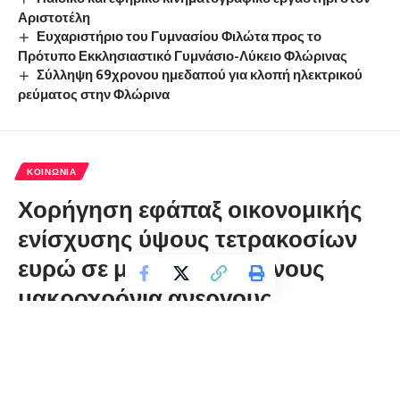
Αριστοτέλη
Ευχαριστήριο του Γυμνασίου Φιλώτα προς το
Πρότυπο Εκκλησιαστικό Γυμνάσιο-Λύκειο Φλώρινας
Σύλληψη 69χρονου ημεδαπού για κλοπή ηλεκτρικού
ρεύματος στην Φλώρινα
ΚΟΙΝΩΝΊΑ
Χορήγηση εφάπαξ οικονομικής
ενίσχυσης ύψους τετρακοσίων
ευρώ σε μη επιδοτούμενους
μακροχρόνια ανέργους
florinapress.gr
Τρίτη 2 Μαρτίου, 2021 12:47