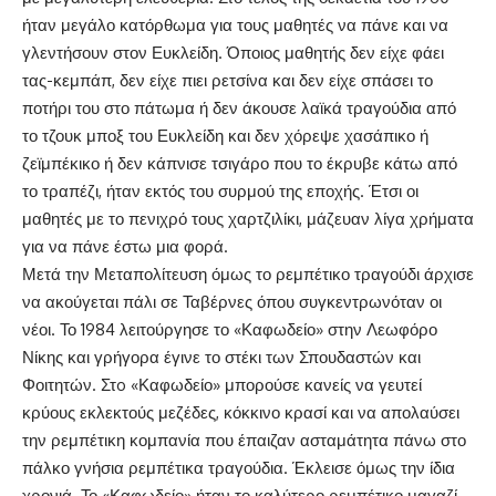
ήταν μεγάλο κατόρθωμα για τους μαθητές να πάνε και να
γλεντήσουν στον Ευκλείδη. Όποιος μαθητής δεν είχε φάει
τας-κεμπάπ, δεν είχε πιει ρετσίνα και δεν είχε σπάσει το
ποτήρι του στο πάτωμα ή δεν άκουσε λαϊκά τραγούδια από
το τζουκ μποξ του Ευκλείδη και δεν χόρεψε χασάπικο ή
ζεϊμπέκικο ή δεν κάπνισε τσιγάρο που το έκρυβε κάτω από
το τραπέζι, ήταν εκτός του συρμού της εποχής. Έτσι οι
μαθητές με το πενιχρό τους χαρτζιλίκι, μάζευαν λίγα χρήματα
για να πάνε έστω μια φορά.
Μετά την Μεταπολίτευση όμως το ρεμπέτικο τραγούδι άρχισε
να ακούγεται πάλι σε Ταβέρνες όπου συγκεντρωνόταν οι
νέοι. Το 1984 λειτούργησε το «Καφωδείο» στην Λεωφόρο
Νίκης και γρήγορα έγινε το στέκι των Σπουδαστών και
Φοιτητών. Στo «Καφωδείο» μπορούσε κανείς να γευτεί
κρύους εκλεκτούς μεζέδες, κόκκινο κρασί και να απολαύσει
την ρεμπέτικη κομπανία που έπαιζαν ασταμάτητα πάνω στο
πάλκο γνήσια ρεμπέτικα τραγούδια. Έκλεισε όμως την ίδια
χρονιά. Το «Καφωδείο» ήταν το καλύτερο ρεμπέτικο μαγαζί,