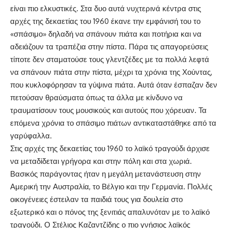
είναι πιο ελκυστικές. Στα δυο αυτά νυχτερινά κέντρα στις
αρχές της δεκαετίας του 1960 έκανε την εμφάνισή του το
«σπάσιμο» δηλαδή να σπάνουν πιάτα και ποτήρια και να
αδειάζουν τα τραπέζια στην πίστα. Πάρα τις απαγορεύσεις
τίποτε δεν σταματούσε τους γλεντζέδες με τα πολλά λεφτά
να σπάνουν πιάτα στην πίστα, μέχρι τα χρόνια της Χούντας,
που κυκλοφόρησαν τα γύψινα πιάτα. Αυτά όταν έσπαζαν δεν
πετούσαν θραύσματα όπως τα άλλα με κίνδυνο να
τραυματίσουν τους μουσικούς και αυτούς που χόρευαν. Τα
επόμενα χρόνια το σπάσιμο πιάτων αντικαταστάθηκε από τα
γαρύφαλλα.
Στις αρχές της δεκαετίας του 1960 το λαϊκό τραγούδι άρχισε
να μεταδίδεται γρήγορα και στην πόλη και στα χωριά.
Βασικός παράγοντας ήταν η μεγάλη μετανάστευση στην
Αμερική την Αυστραλία, το Βέλγιο και την Γερμανία. Πολλές
οικογένειες έστειλαν τα παιδιά τους για δουλεία στο
εξωτερικό και ο πόνος της ξενιτιάς απαλυνόταν με το λαϊκό
τραγούδι. Ο Στέλιος Καζαντζίδης ο πιο γνήσιος λαϊκός