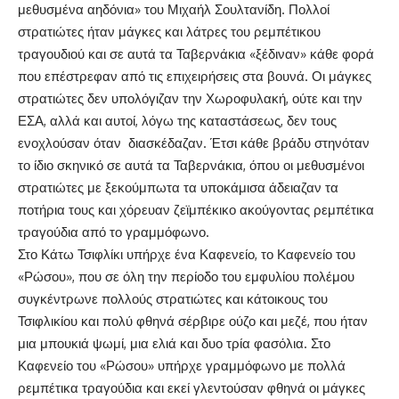
μεθυσμένα αηδόνια» του Μιχαήλ Σουλτανίδη. Πολλοί
στρατιώτες ήταν μάγκες και λάτρες του ρεμπέτικου
τραγουδιού και σε αυτά τα Ταβερνάκια «ξέδιναν» κάθε φορά
που επέστρεφαν από τις επιχειρήσεις στα βουνά. Οι μάγκες
στρατιώτες δεν υπολόγιζαν την Χωροφυλακή, ούτε και την
ΕΣΑ, αλλά και αυτοί, λόγω της καταστάσεως, δεν τους
ενοχλούσαν όταν διασκέδαζαν. Έτσι κάθε βράδυ στηνόταν
το ίδιο σκηνικό σε αυτά τα Ταβερνάκια, όπου οι μεθυσμένοι
στρατιώτες με ξεκούμπωτα τα υποκάμισα άδειαζαν τα
ποτήρια τους και χόρευαν ζεϊμπέκικο ακούγοντας ρεμπέτικα
τραγούδια από το γραμμόφωνο.
Στο Κάτω Τσιφλίκι υπήρχε ένα Καφενείο, το Καφενείο του
«Ρώσου», που σε όλη την περίοδο του εμφυλίου πολέμου
συγκέντρωνε πολλούς στρατιώτες και κάτοικους του
Τσιφλικίου και πολύ φθηνά σέρβιρε ούζο και μεζέ, που ήταν
μια μπουκιά ψωμί, μια ελιά και δυο τρία φασόλια. Στο
Καφενείο του «Ρώσου» υπήρχε γραμμόφωνο με πολλά
ρεμπέτικα τραγούδια και εκεί γλεντούσαν φθηνά οι μάγκες