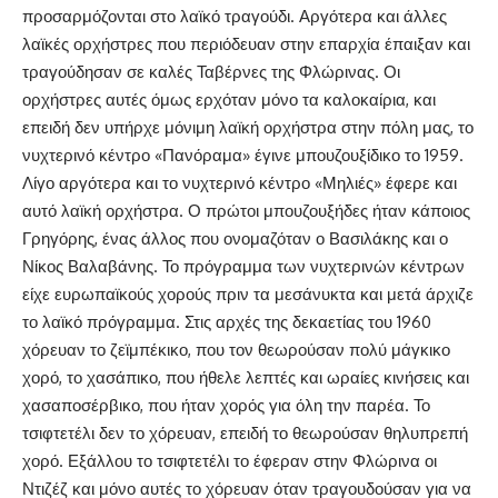
προσαρμόζονται στο λαϊκό τραγούδι. Αργότερα και άλλες
λαϊκές ορχήστρες που περιόδευαν στην επαρχία έπαιξαν και
τραγούδησαν σε καλές Ταβέρνες της Φλώρινας. Οι
ορχήστρες αυτές όμως ερχόταν μόνο τα καλοκαίρια, και
επειδή δεν υπήρχε μόνιμη λαϊκή ορχήστρα στην πόλη μας, το
νυχτερινό κέντρο «Πανόραμα» έγινε μπουζουξίδικο το 1959.
Λίγο αργότερα και το νυχτερινό κέντρο «Μηλιές» έφερε και
αυτό λαϊκή ορχήστρα. Ο πρώτοι μπουζουξήδες ήταν κάποιος
Γρηγόρης, ένας άλλος που ονομαζόταν ο Βασιλάκης και ο
Νίκος Βαλαβάνης. Το πρόγραμμα των νυχτερινών κέντρων
είχε ευρωπαϊκούς χορούς πριν τα μεσάνυκτα και μετά άρχιζε
το λαϊκό πρόγραμμα. Στις αρχές της δεκαετίας του 1960
χόρευαν το ζεϊμπέκικο, που τον θεωρούσαν πολύ μάγκικο
χορό, το χασάπικο, που ήθελε λεπτές και ωραίες κινήσεις και
χασαποσέρβικο, που ήταν χορός για όλη την παρέα. Το
τσιφτετέλι δεν το χόρευαν, επειδή το θεωρούσαν θηλυπρεπή
χορό. Εξάλλου το τσιφτετέλι το έφεραν στην Φλώρινα οι
Ντιζέζ και μόνο αυτές το χόρευαν όταν τραγουδούσαν για να