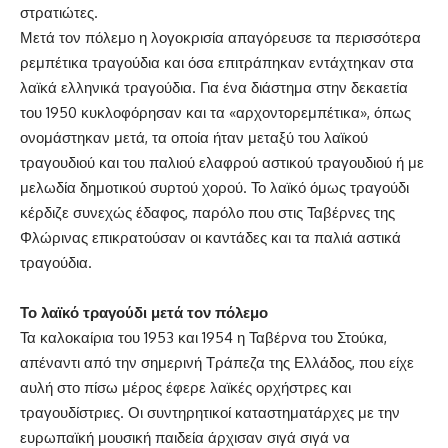
στρατιώτες.
Μετά τον πόλεμο η λογοκρισία απαγόρευσε τα περισσότερα
ρεμπέτικα τραγούδια και όσα επιτράπηκαν εντάχτηκαν στα
λαϊκά ελληνικά τραγούδια. Για ένα διάστημα στην δεκαετία
του 1950 κυκλοφόρησαν και τα «αρχοντορεμπέτικα», όπως
ονομάστηκαν μετά, τα οποία ήταν μεταξύ του λαϊκού
τραγουδιού και του παλιού ελαφρού αστικού τραγουδιού ή με
μελωδία δημοτικού συρτού χορού. Το λαϊκό όμως τραγούδι
κέρδιζε συνεχώς έδαφος, παρόλο που στις Ταβέρνες της
Φλώρινας επικρατούσαν οι καντάδες και τα παλιά αστικά
τραγούδια.
Το λαϊκό τραγούδι μετά τον πόλεμο
Τα καλοκαίρια του 1953 και 1954 η Ταβέρνα του Στούκα,
απέναντι από την σημερινή Τράπεζα της Ελλάδος, που είχε
αυλή στο πίσω μέρος έφερε λαϊκές ορχήστρες και
τραγουδίστριες. Οι συντηρητικοί καταστηματάρχες με την
ευρωπαϊκή μουσική παιδεία άρχισαν σιγά σιγά να