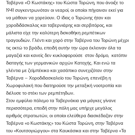
Ταβέρνα «Ο Κωστάκης» του Κώστα Τορώνη, που άνοιξε το
1941 συγκεντρωνόταν οι νεαροί, οι οποίοι πήγαιναν εκεί για
να μάθουν να χορεύουν. Ο ίδιος ο Τορώνης ήταν και
χοροδιδάσκαλος και ταβερνιάρης και σερβιτόρος, και
μάλιστα είχε την καλύτερη δισκοθήκη ρεμπέτικων
τραγουδιών. Γλέντι και χορό στην Ταβέρνα του Τορώνη μέχρι
τις οκτώ το βράδυ, επειδή αυτήν την ώρα έκλειναν όλα τα
μαγαζιά και κανείς δεν κυκλοφορούσε στον δρόμο, κατόπιν
διαταγής των γερμανικών αρχών Κατοχής. Και ενώ τα
γλέντια με ζεϊμπέκικο και χασάπικο συνεχιζόταν στην
Ταβέρνα – Χοροδιδασκαλείο του Τορώνη, επενέβη η
Χωροφυλακή που διατηρούσε την μεταξική νοοτροπία και
διέλυσε το στέκι των ρεμπέτηδων.
Στον εμφύλιο πόλεμο τα Ταβερνάκια για μάγκες γίνανε
περισσότερα, επειδή στην πόλη μας υπήρχε μεγάλος
αριθμός στρατιωτών, οι οποίοι ελεύθερα διασκέδαζαν στην
Ταβέρνα «ο Κωστάκης» του Κώστα Τορώνη, στην Ταβέρνα
του «Κουτσογιώργου» στα Καυκάσικα και στην Ταβέρνα «Τα