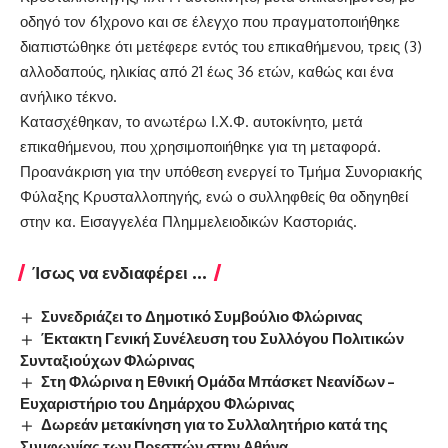
οδηγό τον 61χρονο και σε έλεγχο που πραγματοποιήθηκε
διαπιστώθηκε ότι μετέφερε εντός του επικαθήμενου, τρεις (3)
αλλοδαπούς, ηλικίας από 21 έως 36 ετών, καθώς και ένα
ανήλικο τέκνο.
Κατασχέθηκαν, το ανωτέρω Ι.Χ.Φ. αυτοκίνητο, μετά
επικαθήμενου, που χρησιμοποιήθηκε για τη μεταφορά.
Προανάκριση για την υπόθεση ενεργεί το Τμήμα Συνοριακής
Φύλαξης Κρυσταλλοπηγής, ενώ ο συλληφθείς θα οδηγηθεί
στην κα. Εισαγγελέα Πλημμελειοδικών Καστοριάς.
Ίσως να ενδιαφέρει ...
Συνεδριάζει το Δημοτικό Συμβούλιο Φλώρινας
Έκτακτη Γενική Συνέλευση του Συλλόγου Πολιτικών
Συνταξιούχων Φλώρινας
Στη Φλώρινα η Εθνική Ομάδα Μπάσκετ Νεανίδων –
Ευχαριστήριο του Δημάρχου Φλώρινας
Δωρεάν μετακίνηση για το Συλλαλητήριο κατά της
Συμφωνίας των Πρεσπών στην Αθήνα