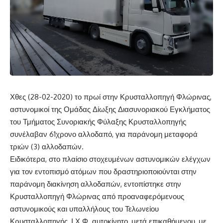
Χθες (28-02-2020) το πρωί στην Κρυσταλλοπηγή Φλώρινας,
αστυνομικοί της Ομάδας Δίωξης Διασυνοριακού Εγκλήματος
του Τμήματος Συνοριακής Φύλαξης Κρυσταλλοπηγής
συνέλαβαν 61χρονο αλλοδαπό, για παράνομη μεταφορά
τριών (3) αλλοδαπών.
Ειδικότερα, στο πλαίσιο στοχευμένων αστυνομικών ελέγχων
για τον εντοπισμό ατόμων που δραστηριοποιούνται στην
παράνομη διακίνηση αλλοδαπών, εντοπίστηκε στην
Κρυσταλλοπηγή Φλώρινας από προαναφερόμενους
αστυνομικούς και υπαλλήλους του Τελωνείου
Κρυσταλλοπηγής, Ι.Χ.Φ. αυτοκίνητο, μετά επικαθήμενου, με