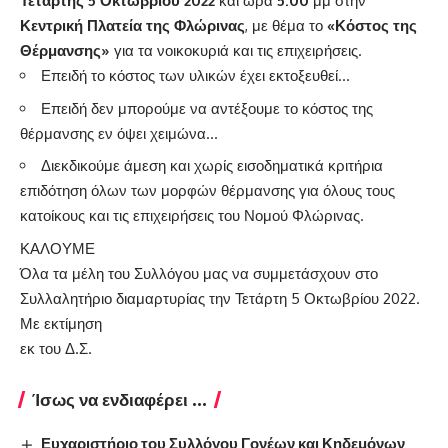
Τετάρτης 5 Οκτωβρίου 2022
και ώρα
5:00
μμ στην
Κεντρική Πλατεία της Φλώρινας
, με θέμα το
«Κόστος της
Θέρμανσης»
για τα νοικοκυριά και τις επιχειρήσεις.
Επειδή το κόστος των υλικών έχει εκτοξευθεί…
Επειδή δεν μπορούμε να αντέξουμε το κόστος της
θέρμανσης εν όψει χειμώνα…
Διεκδικούμε άμεση και χωρίς εισοδηματικά κριτήρια
επιδότηση όλων των μορφών θέρμανσης για όλους τους
κατοίκους και τις επιχειρήσεις του Νομού Φλώρινας.
ΚΑΛΟΥΜΕ
Όλα τα μέλη του Συλλόγου μας να συμμετάσχουν στο
Συλλαλητήριο διαμαρτυρίας την Τετάρτη 5 Οκτωβρίου 2022.
Με εκτίμηση
εκ του Δ.Σ.
Ίσως να ενδιαφέρει ...
Ευχαριστήριο του Συλλόγου Γονέων και Κηδεμόνων