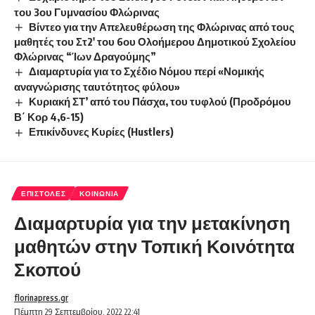
του 3ου Γυμνασίου Φλώρινας
Βίντεο για την Απελευθέρωση της Φλώρινας από τους
μαθητές του Στ2′ του 6ου Ολοήμερου Δημοτικού Σχολείου
Φλώρινας “Ίων Δραγούμης”
Διαμαρτυρία για το Σχέδιο Νόμου περί «Νομικής
αναγνώρισης ταυτότητος φύλου»
Κυριακή ΣΤ’ από του Πάσχα, του τυφλού (Προδρόμου
Β΄ Κορ 4,6-15)
Επικίνδυνες Κυρίες (Hustlers)
ΕΠΙΣΤΟΛΈΣ
ΚΟΙΝΩΝΊΑ
Διαμαρτυρία για την μετακίνηση
μαθητών στην Τοπική Κοινότητα
Σκοπού
florinapress.gr
Πέμπτη 29 Σεπτεμβρίου, 2022 22:41