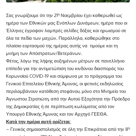
η
Σας γνωρίζουμε ότι την 21
Νοεμβρίου έχει καθιερωθεί ως
ημέρα των Εθνικών μας Ενόπλων Δυνάμεων, ημέρα που οι
Έλληνες έγραψαν λαμπρές σελίδες δόξας και ηρωισμού σε
όλα τα πεδία των μαχών. Παράλληλα, καθιερώθηκε στο
πλαίσιο εορτασμού της ημέρας αυτής να τιμούμε και τη
μνήμη των Απόστρατων/Βετεράνων.
Φέτος, λόγω της λήψης αυξημένων μέτρων σε πανελλήνιο
επίπεδο για την αντιμετώπιση του κινδύνου διασποράς του
Kορωνοϊού COVID-19 και σύμφωνα με το πρόγραμμα του
Γενικού Επιτελείου Εθνικής Άμυνας, οι φετινές εκδηλώσεις
περιλαμβάνουν κατάθεση στεφάνου, μόνο στο Μνημείο του
Άγνωστου Στρατιώτη, από την Αυτού Εξοχότητα την Πρόεδρο
της Δημοκρατίας ή σε περίπτωση κωλύματος από τον
Υπουργό Εθνικής Άμυνας και τον Αρχηγό ΓΕΕΘΑ.
Κατά την ημέρα αυτή ορίζεται:
η
– Γενικός σημαιοστολισμός σε όλη την Επικράτεια από την 8
ης