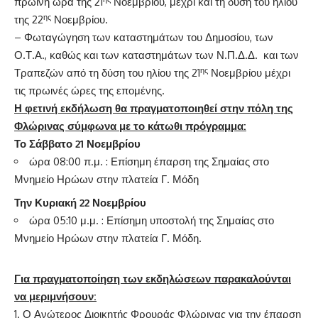
πρωινή ώρα της 21
Νοεμβρίου, μέχρι και τη δύση του ηλίου
ης
της 22
Νοεμβρίου.
– Φωταγώγηση των καταστημάτων του Δημοσίου, των
Ο.Τ.Α., καθώς και των καταστημάτων των Ν.Π.Δ.Δ. και των
ης
Τραπεζών από τη δύση του ηλίου της 21
Νοεμβρίου μέχρι
τις πρωινές ώρες της επομένης.
Η φετινή εκδήλωση θα πραγματοποιηθεί
στην πόλη της
Φλώρινας σύμφωνα με το κάτωθι πρόγραμμα:
Το Σάββατο
21 Νοεμβρίου
ώρα 08:00 π.μ. : Επίσημη έπαρση της Σημαίας στο
Μνημείο Ηρώων στην πλατεία Γ. Μόδη
Την Κυριακή
22 Νοεμβρίου
ώρα 05:10 μ.μ. : Επίσημη υποστολή της Σημαίας στο
Μνημείο Ηρώων στην πλατεία Γ. Μόδη.
Για πραγματοποίηση των εκδηλώσεων παρακαλούνται
να μεριμνήσουν:
Ο Ανώτερος Διοικητής Φρουράς Φλώρινας για την έπαρση