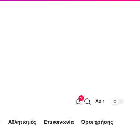
9
Aa
Font
Resizer
ς
Αθλητισμός
Επικοινωνία
Όροι χρήσης