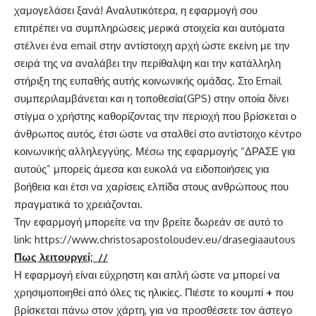
χαμογελάσει ξανά! Αναλυτικότερα, η εφαρμογή σου
επιτρέπει να συμπληρώσεις μερικά στοιχεία και αυτόματα
στέλνει ένα email στην αντίστοιχη αρχή ώστε εκείνη με την
σειρά της να αναλάβει την περίθαλψη και την κατάλληλη
στήριξη της ευπαθής αυτής κοινωνικής ομάδας. Στο Email
συμπεριλαμβάνεται και η τοποθεσία(GPS) στην οποία δίνει
στίγμα ο χρήστης καθορίζοντας την περιοχή που βρίσκεται ο
άνθρωπος αυτός, έτσι ώστε να σταλθεί στο αντίστοιχο κέντρο
κοινωνικής αλληλεγγύης. Μέσω της εφαρμογής “ΔΡΑΣΕ για
αυτούς” μπορείς άμεσα και ευκολά να ειδοποιήσεις για
βοήθεια και έτσι να χαρίσεις ελπίδα στους ανθρώπους που
πραγματικά το χρειάζονται.
Την εφαρμογή μπορείτε να την βρείτε δωρεάν σε αυτό το
link:
https://www.christosapostoloudev.eu/drasegiaautous
Πως λειτουργεί; //
Η εφαρμογή είναι εύχρηστη και απλή ώστε να μπορεί να
χρησιμοποιηθεί από όλες τις ηλικίες. Πιέστε το κουμπί
+
που
βρίσκεται πάνω στον χάρτη, για να προσθέσετε τον άστεγο