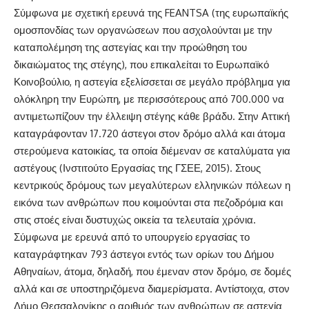
Σύμφωνα με σχετική ερευνά της FEANTSA (της ευρωπαϊκής
ομοσπονδίας των οργανώσεων που ασχολούνται με την
καταπολέμηση της αστεγίας και την προώθηση του
δικαιώματος της στέγης), που επικαλείται το Ευρωπαϊκό
Κοινοβούλιο, η αστεγία εξελίσσεται σε μεγάλο πρόβλημα για
ολόκληρη την Ευρώπη, με περισσότερους από 700.000 να
αντιμετωπίζουν την έλλειψη στέγης κάθε βράδυ. Στην Αττική
καταγράφονταν 17.720 άστεγοι στον δρόμο αλλά και άτομα
στερούμενα κατοικίας, τα οποία διέμεναν σε καταλύματα για
αστέγους (Ινστιτούτο Εργασίας της ΓΣΕΕ, 2015). Στους
κεντρικούς δρόμους των μεγαλύτερων ελληνικών πόλεων η
εικόνα των ανθρώπων που κοιμούνται στα πεζοδρόμια και
στις στοές είναι δυστυχώς οικεία τα τελευταία χρόνια.
Σύμφωνα με ερευνά από το υπουργείο εργασίας το
καταγράφτηκαν 793 άστεγοι εντός των ορίων του Δήμου
Αθηναίων, άτομα, δηλαδή, που έμεναν στον δρόμο, σε δομές
αλλά και σε υποστηριζόμενα διαμερίσματα. Αντίστοιχα, στον
Δήμο Θεσσαλονίκης ο αριθμός των ανθρώπων σε αστεγία